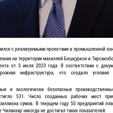
ился с реализуемыми проектами в промышленной зоне
нная на территории махаллей Бешқуркон и Тирсакобод
ента от 3 июля 2023 года. В соответствии с доку
орожная инфраструктура, что создало услови
ые и экологически безопасные производственн
стигло 531. Число созданных рабочих мест пр
риллиона сумов. В текущем году 50 предприятий пл
 Чиланзар никогда не достигал таких показателей.