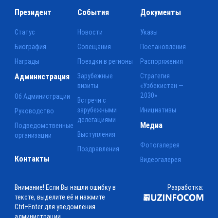
Президент
События
Документы
Статус
Новости
Указы
Биография
Совещания
Постановления
Награды
Поездки в регионы
Распоряжения
Администрация
Зарубежные
Стратегия
визиты
«Узбекистан —
2030»
Об Администрации
Встречи с
зарубежными
Инициативы
Руководство
делегациями
Медиа
Подведомственные
Выступления
организации
Фотогалерея
Поздравления
Контакты
Видеогалерея
Внимание! Если Вы нашли ошибку в
Разработка:
тексте, выделите её и нажмите
Ctrl+Enter для уведомления
администрации