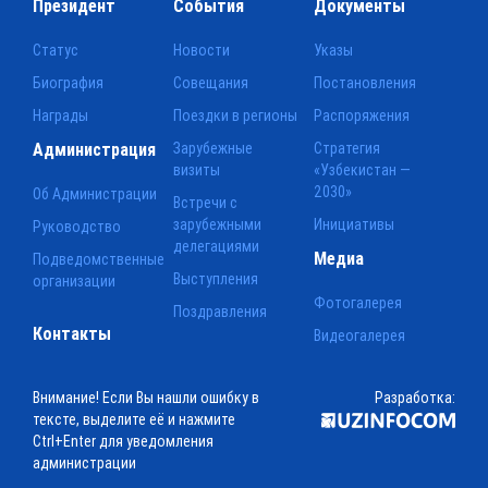
Президент
События
Документы
Статус
Новости
Указы
Биография
Совещания
Постановления
Награды
Поездки в регионы
Распоряжения
Администрация
Зарубежные
Стратегия
визиты
«Узбекистан —
2030»
Об Администрации
Встречи с
зарубежными
Инициативы
Руководство
делегациями
Медиа
Подведомственные
Выступления
организации
Фотогалерея
Поздравления
Контакты
Видеогалерея
Внимание! Если Вы нашли ошибку в
Разработка:
тексте, выделите её и нажмите
Ctrl+Enter для уведомления
администрации