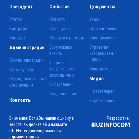
Президент
События
Документы
Статус
Новости
Указы
Биография
Совещания
Постановления
Награды
Поездки в регионы
Распоряжения
Администрация
Зарубежные
Стратегия
визиты
«Узбекистан —
2030»
Об Администрации
Встречи с
зарубежными
Инициативы
Руководство
делегациями
Медиа
Подведомственные
Выступления
организации
Фотогалерея
Поздравления
Контакты
Видеогалерея
Внимание! Если Вы нашли ошибку в
Разработка:
тексте, выделите её и нажмите
Ctrl+Enter для уведомления
администрации