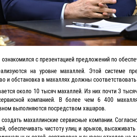
ознакомился с презентацией предложений по обеспе
ализуются на уровне махаллей. Этой системе пр
во и обстановка в махаллях должны соответствовать
ается около 10 тысяч махаллей. Из них почти 3 тыся
ервисной компанией. В более чем 6 400 махалля
овном выполняются посредством хашаров.
 создать махаллинские сервисные компании. Согласн
й, обеспечивать чистоту улиц и арыков, высаживать
оммунальных сетей, сортировке и вывозу отходов на д