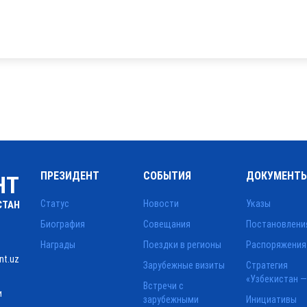
ПРЕЗИДЕНТ
СОБЫТИЯ
ДОКУМЕНТ
НТ
Статус
Новости
Указы
СТАН
Биография
Совещания
Постановлени
Награды
Поездки в регионы
Распоряжения
nt.uz
Зарубежные визиты
Стратегия
«Узбекистан —
Встречи с
и
зарубежными
Инициативы