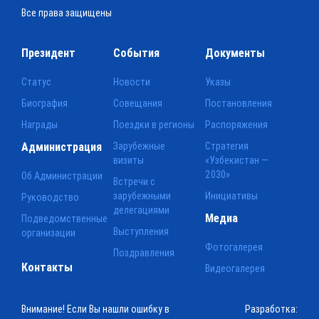
Все права защищены
Президент
События
Документы
Статус
Новости
Указы
Биография
Совещания
Постановления
Награды
Поездки в регионы
Распоряжения
Администрация
Зарубежные
Стратегия
визиты
«Узбекистан —
2030»
Об Администрации
Встречи с
зарубежными
Инициативы
Руководство
делегациями
Медиа
Подведомственные
Выступления
организации
Фотогалерея
Поздравления
Контакты
Видеогалерея
Внимание! Если Вы нашли ошибку в
Разработка: