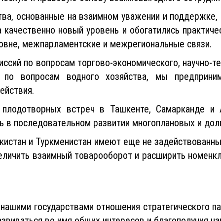
тва, основанные на взаимном уважении и поддержке,
а качественно новый уровень и обогатились практич
овне, межпарламентские и межрегиональные связи.
сий по вопросам торгово-экономического, научно-те
и по вопросам водного хозяйства, мы предприн
ействия.
 плодотворных встреч в Ташкенте, Самарканде и
ь в последовательном развитии многоплановых и дол
екистан и Туркменистан имеют еще не задействованн
величить взаимный товарооборот и расширить номенкл
 нашими государствами отношения стратегического п
азвиваться во имя общих интересов и благополучия на