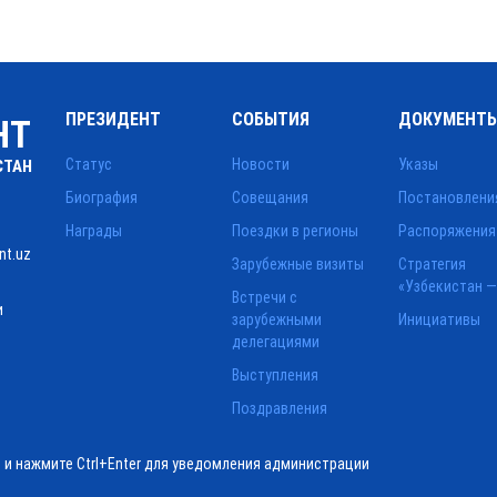
ПРЕЗИДЕНТ
СОБЫТИЯ
ДОКУМЕНТ
НТ
Статус
Новости
Указы
СТАН
Биография
Совещания
Постановлени
Награды
Поездки в регионы
Распоряжения
nt.uz
Зарубежные визиты
Стратегия
«Узбекистан —
Встречи с
и
зарубежными
Инициативы
делегациями
Выступления
Поздравления
ё и нажмите Ctrl+Enter для уведомления администрации