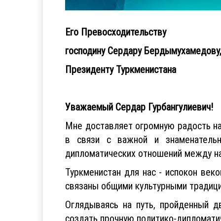
Его Превосходительству
господину Сердару Бердымухамедову
Президенту Туркменистана
Уважаемый Сердар Гурбангулиевич!
Мне доставляет огромную радость н
в связи с важной и знаменательн
дипломатических отношений между н
Туркменистан для нас - испокон век
связаны общими культурными традици
Оглядываясь на путь, пройденный д
создать прочную политико-дипломати