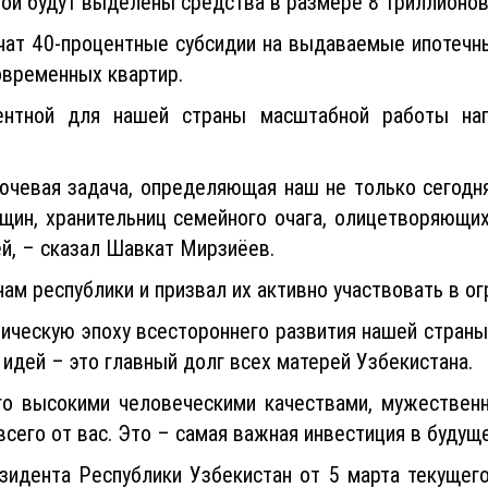
чат 40-процентные субсидии на выдаваемые ипотечны
временных квартир.
ентной для нашей страны масштабной работы на
ючевая задача, определяющая наш не только сегодня
щин, хранительниц семейного очага, олицетворяющих
ей, – сказал Шавкат Мирзиёев.
м республики и призвал их активно участвовать в о
рическую эпоху всестороннего развития нашей страны
 идей – это главный долг всех матерей Узбекистана.
о высокими человеческими качествами, мужественн
сего от вас. Это – самая важная инвестиция в будущ
зидента Республики Узбекистан от 5 марта текущег