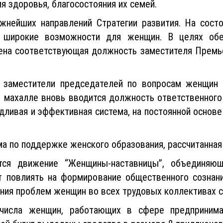
я здоровья, благосостояния их семей.
жнейших направлений Стратегии развития. На сос
широкие возможности для женщин. В целях обе
дена соответствующая должность заместителя Премье
 заместители председателей по вопросам женщин 
й махалле вновь вводится должность ответственного
дливая и эффективная система, на постоянной осно
ма по поддержке женского образования, рассчитанная
тся движение “Женщины-наставницы”, объединяю
повлиять на формирование общественного сознани
ния проблем женщин во всех трудовых коллективах 
числа женщин, работающих в сфере предпринимат
рой будут выделены средства в размере 8 триллионов