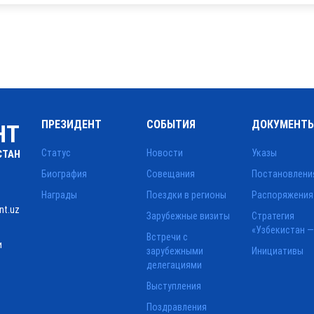
ПРЕЗИДЕНТ
СОБЫТИЯ
ДОКУМЕНТ
НТ
Статус
Новости
Указы
СТАН
Биография
Совещания
Постановлени
Награды
Поездки в регионы
Распоряжения
nt.uz
Зарубежные визиты
Стратегия
«Узбекистан —
Встречи с
и
зарубежными
Инициативы
делегациями
Выступления
Поздравления