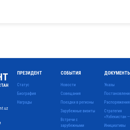
ПРЕЗИДЕНТ
СОБЫТИЯ
ДОКУМЕНТ
НТ
Статус
Новости
Указы
СТАН
Биография
Совещания
Постановлени
Награды
Поездки в регионы
Распоряжения
nt.uz
Зарубежные визиты
Стратегия
«Узбекистан —
Встречи с
и
зарубежными
Инициативы