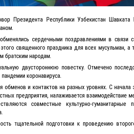
овор Президента Республики Узбекистан Шавката
аном.
 обменялись сердечными поздравлениями в связи с
 этого священного праздника для всех мусульман, а
ум братским народам.
уальную двустороннюю повестку. Отмечено последо
 пандемии коронавируса.
я обменов и контактов на разных уровнях. С начала
стных предприятия, налаживается взаимодействие м
ествляются совместные культурно-гуманитарные 
а.
ость тщательной подготовки к проведению второг