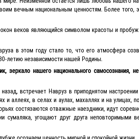
в мире. Неизменной остается лишь любовь нашего на
своим вечным национальным ценностям. Более того, э
покон веков являющийся символом красоты и пробуж
руза в этом году стало то, что его атмосфера созв
30-летию независимости нашей Родины.
ик, зеркало нашего национального самосознания, н
т назад, встречает Навруз в приподнятом настроени
ях и аллеях, в селах и аулах, махаллях и на улицах, 
горьях состязаются отважные наездники, идут соревн
нии сумаляка, угощают друг друга неповторимыми в
лубже осознаем ценность мирной и спокойной жизни.