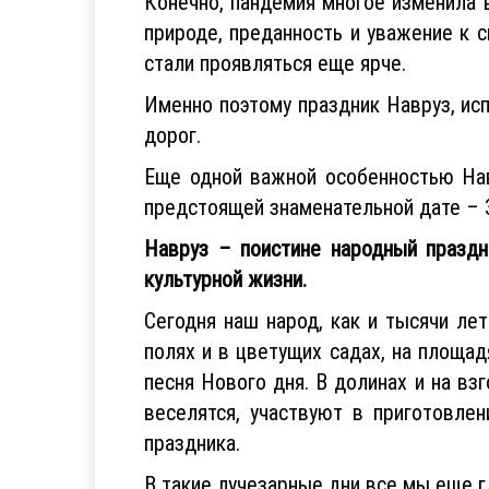
Конечно, пандемия многое изменила 
природе, преданность и уважение к 
стали проявляться еще ярче.
Именно поэтому праздник Навруз, ис
дорог.
Еще одной важной особенностью Нав
предстоящей знаменательной дате – 
Навруз – поистине народный праздн
культурной жизни.
Сегодня наш народ, как и тысячи ле
полях и в цветущих садах, на площад
песня Нового дня. В долинах и на вз
веселятся, участвуют в приготовле
праздника.
В такие лучезарные дни все мы еще г