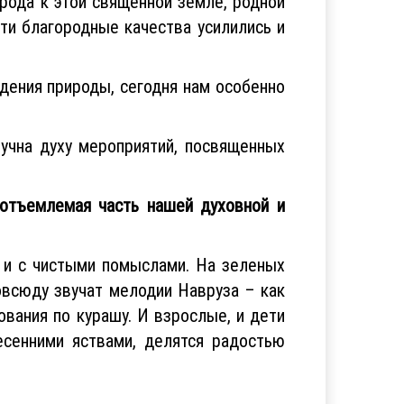
рода к этой священной земле, родной
ти благородные качества усилились и
дения природы, сегодня нам особенно
учна духу мероприятий, посвященных
еотъемлемая часть нашей духовной и
и и с чистыми помыслами. На зеленых
повсюду звучат мелодии Навруза – как
ования по курашу. И взрослые, и дети
есенними яствами, делятся радостью