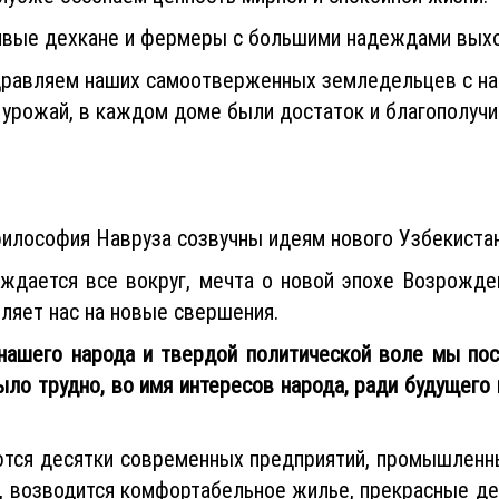
ивые дехкане и фермеры с большими надеждами выхо
дравляем наших самоотверженных земледельцев с на
 урожай, в каждом доме были достаток и благополучи
лософия Навруза созвучны идеям нового Узбекистан
уждается все вокруг, мечта о новой эпохе Возрожд
ляет нас на новые свершения.
нашего народа и твердой политической воле мы по
ло трудно, во имя интересов народа, ради будущего 
тся десятки современных предприятий, промышленных
, возводится комфортабельное жилье, прекрасные д