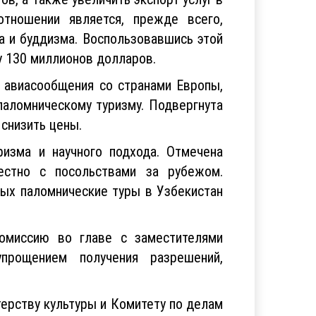
ов, а также увеличить экспорт услуг в
тношении является, прежде всего,
а и буддизма. Воспользовавшись этой
у 130 миллионов долларов.
а авиасообщения со странами Европы,
паломническому туризму. Подвергнута
 снизить цены.
ризма и научного подхода. Отмечена
естно с посольствами за рубежом.
ых паломнические туры в Узбекистан
омиссию во главе с заместителями
упрощением получения разрешений,