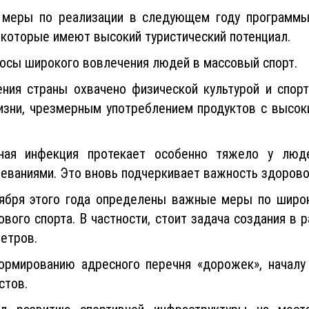
рорт «Бельдерсай-Чимган-Нанай», канатная дорога «Х
 меры по реализации в следующем году программы 
, которые имеют высокий туристический потенциал.
осы широкого вовлечения людей в массовый спорт.
ения страны охвачено физической культурой и спор
зни, чрезмерным употреблением продуктов с высоки
сная инфекция протекает особенно тяжело у люд
еваниями. Это вновь подчеркивает важность здоровог
тября этого года определены важные меры по шир
вого спорта. В частности, стоит задача создания в 
етров.
рмированию адресного перечня «дорожек», началу