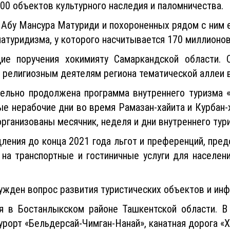
 неизученных, неизвестных туристам объектов. Минис
00 объектов культурного наследия и паломничества.
 Абу Мансура Матуриди и похороненных рядом с ним
атуридизма, у которого насчитывается 170 миллионов
е поручения хокимияту Самаркандской области. 
 религиозным деятелям региона тематической аллеи в
ельно продолжена программа внутреннего туризма «
е нерабочие дни во время Рамазан-хайита и Курбан-
организованы месячник, неделя и дни внутреннего тур
ления до конца 2021 года льгот и преференций, пред
 на транспортные и гостиничные услуги для населени
жден вопрос развития туристических объектов и инф
я в Бостанлыкском районе Ташкентской области. В 