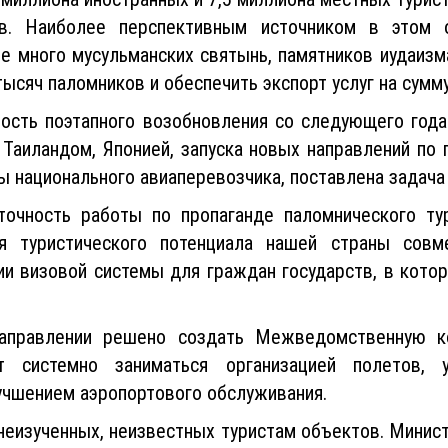
 миллиона иностранных и 7,5 миллиона местных турист
. Наиболее перспективным источником в этом о
не много мусульманских святынь, памятников иудаизм
ысяч паломников и обеспечить экспорт услуг на сумм
мость поэтапного возобновления со следующего год
 Таиландом, Японией, запуска новых направлений по 
ы национального авиаперевозчика, поставлена задача
точность работы по пропаганде паломнического ту
я туристического потенциала нашей страны совм
и визовой системы для граждан государств, в котор
аправлении решено создать Межведомственную к
т системно заниматься организацией полетов, 
учшением аэропортового обслуживания.