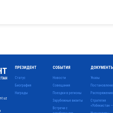
ПРЕЗИДЕНТ
СОБЫТИЯ
ДОКУМЕНТ
НТ
Статус
Новости
Указы
СТАН
Биография
Совещания
Постановлени
Награды
Поездки в регионы
Распоряжения
nt.uz
Зарубежные визиты
Стратегия