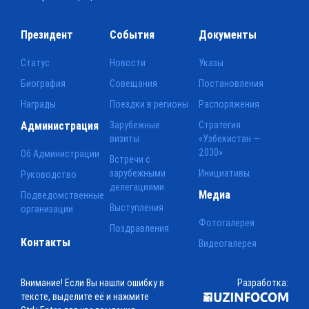
Президент
События
Документы
Статус
Новости
Указы
Биография
Совещания
Постановления
Награды
Поездки в регионы
Распоряжения
Администрация
Зарубежные
Стратегия
визиты
«Узбекистан —
2030»
Об Администрации
Встречи с
зарубежными
Инициативы
Руководство
делегациями
Медиа
Подведомственные
Выступления
организации
Фотогалерея
Поздравления
Контакты
Видеогалерея
Внимание! Если Вы нашли ошибку в
Разработка:
тексте, выделите её и нажмите