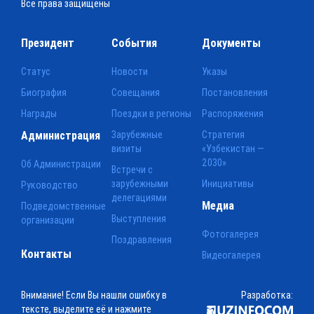
Все права защищены
Президент
События
Документы
Статус
Новости
Указы
Биография
Совещания
Постановления
Награды
Поездки в регионы
Распоряжения
Администрация
Зарубежные
Стратегия
визиты
«Узбекистан —
2030»
Об Администрации
Встречи с
зарубежными
Инициативы
Руководство
делегациями
Медиа
Подведомственные
Выступления
организации
Фотогалерея
Поздравления
Контакты
Видеогалерея
Внимание! Если Вы нашли ошибку в
Разработка:
тексте, выделите её и нажмите