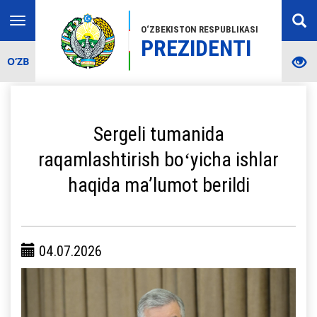
Toggle
O‘ZBEKISTON RESPUBLIKASI
navigation
PREZIDENTI
O‘ZB
Sergeli tumanida
raqamlashtirish boʻyicha ishlar
haqida maʼlumot berildi
04.07.2026