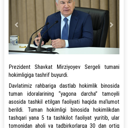
Prezident Shavkat Mirziyoyev Sergeli tumani
hokimligiga tashrif buyurdi.
Davlatimiz rahbariga dastlab hokimlik binosida
tuman idoralarining “yagona darcha” tamoyili
asosida tashkil etilgan faoliyati haqida maʼlumot
berildi. Tuman hokimligi binosida hokimlikdan
tashqari yana 5 ta tashkilot faoliyat yuritib, ular
tomonidan aholi va tadbirkorlarga 30 dan ortiq