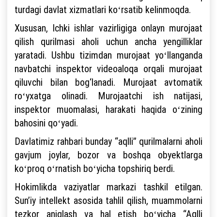
turdagi davlat xizmatlari koʻrsatib kelinmoqda.
Xususan, Ichki ishlar vazirligiga onlayn murojaat
qilish qurilmasi aholi uchun ancha yengilliklar
yaratadi. Ushbu tizimdan murojaat yoʻllanganda
navbatchi inspektor videoaloqa orqali murojaat
qiluvchi bilan bog‘lanadi. Murojaat avtomatik
roʻyxatga olinadi. Murojaatchi ish natijasi,
inspektor muomalasi, harakati haqida oʻzining
bahosini qoʻyadi.
Davlatimiz rahbari bunday “aqlli” qurilmalarni aholi
gavjum joylar, bozor va boshqa obyektlarga
koʻproq oʻrnatish boʻyicha topshiriq berdi.
Hokimlikda vaziyatlar markazi tashkil etilgan.
Sunʼiy intellekt asosida tahlil qilish, muammolarni
tezkor aniqlash va hal etish boʻyicha “Aqlli