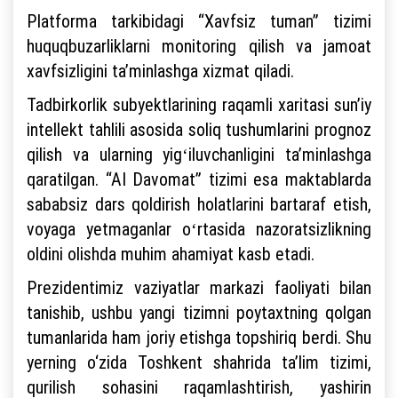
Platforma tarkibidagi “Xavfsiz tuman” tizimi
huquqbuzarliklarni monitoring qilish va jamoat
xavfsizligini taʼminlashga xizmat qiladi.
Tadbirkorlik subyektlarining raqamli xaritasi sunʼiy
intellekt tahlili asosida soliq tushumlarini prognoz
qilish va ularning yigʻiluvchanligini taʼminlashga
qaratilgan. “AI Davomat” tizimi esa maktablarda
sababsiz dars qoldirish holatlarini bartaraf etish,
voyaga yetmaganlar oʻrtasida nazoratsizlikning
oldini olishda muhim ahamiyat kasb etadi.
Prezidentimiz vaziyatlar markazi faoliyati bilan
tanishib, ushbu yangi tizimni poytaxtning qolgan
tumanlarida ham joriy etishga topshiriq berdi. Shu
yerning o‘zida Toshkent shahrida ta’lim tizimi,
qurilish sohasini raqamlashtirish, yashirin