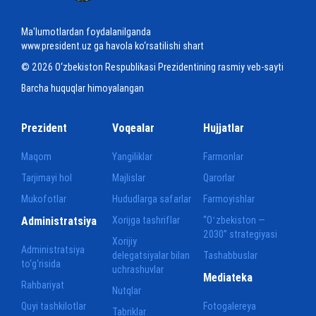
Ma'lumotlardan foydalanilganda
www.president.uz ga havola ko‘rsatilishi shart
© 2026 O‘zbekiston Respublikasi Prezidentining rasmiy veb-sayti
Barcha huquqlar himoyalangan
Prezident
Voqealar
Hujjatlar
Maqom
Yangiliklar
Farmonlar
Tarjimayi hol
Majlislar
Qarorlar
Mukofotlar
Hududlarga safarlar
Farmoyishlar
Administratsiya
Xorijga tashriflar
“Oʻzbekiston —
2030” strategiyasi
Xorijiy
Administratsiya
delegatsiyalar bilan
Tashabbuslar
to‘g‘risida
uchrashuvlar
Mediateka
Rahbariyat
Nutqlar
Quyi tashkilotlar
Fotogalereya
Tabriklar