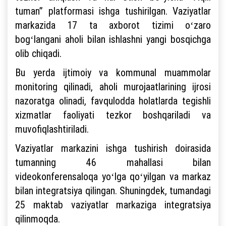
tuman” platformasi ishga tushirilgan. Vaziyatlar
markazida 17 ta axborot tizimi oʻzaro
bogʻlangani aholi bilan ishlashni yangi bosqichga
olib chiqadi.
Bu yerda ijtimoiy va kommunal muammolar
monitoring qilinadi, aholi murojaatlarining ijrosi
nazoratga olinadi, favqulodda holatlarda tegishli
xizmatlar faoliyati tezkor boshqariladi va
muvofiqlashtiriladi.
Vaziyatlar markazini ishga tushirish doirasida
tumanning 46 mahallasi bilan
videokonferensaloqa yoʻlga qoʻyilgan va markaz
bilan integratsiya qilingan. Shuningdek, tumandagi
25 maktab vaziyatlar markaziga integratsiya
qilinmoqda.