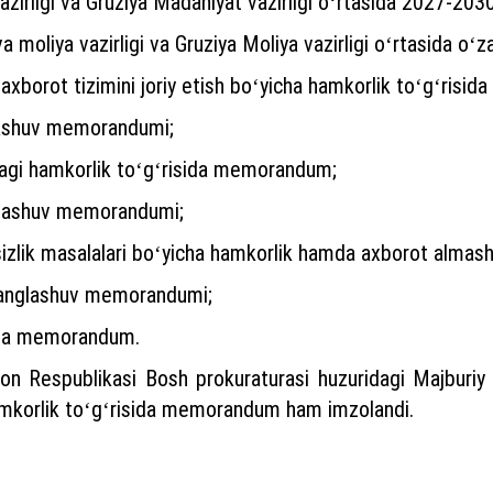
irligi va Gruziya Madaniyat vazirligi oʻrtasida 2027-2030-
a moliya vazirligi va Gruziya Moliya vazirligi oʻrtasida 
axborot tizimini joriy etish boʻyicha hamkorlik toʻgʻris
glashuv memorandumi;
dagi hamkorlik toʻgʻrisida memorandum;
nglashuv memorandumi;
sizlik masalalari boʻyicha hamkorlik hamda axborot alma
 anglashuv memorandumi;
sida memorandum.
n Respublikasi Bosh prokuraturasi huzuridagi Majburiy ij
 hamkorlik toʻgʻrisida memorandum ham imzolandi.