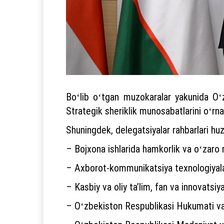
Boʻlib oʻtgan muzokaralar yakunida Oʻz
Strategik sheriklik munosabatlarini oʻrnat
Shuningdek, delegatsiyalar rahbarlari huz
– Bojxona ishlarida hamkorlik va oʻzaro 
– Axborot-kommunikatsiya texnologiyalar
– Kasbiy va oliy taʼlim, fan va innovatsiy
– Oʻzbekiston Respublikasi Hukumati va 