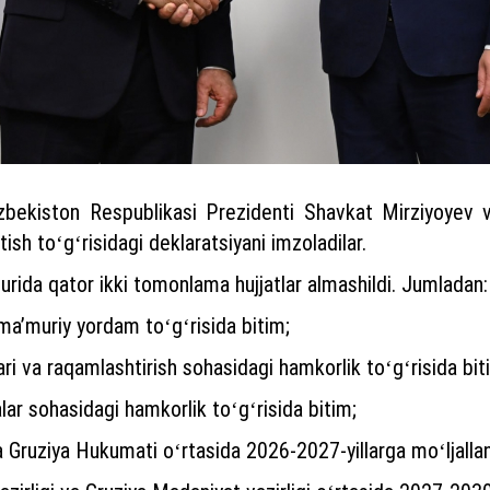
bekiston Respublikasi Prezidenti Shavkat Mirziyoyev v
ish toʻgʻrisidagi deklaratsiyani imzoladilar.
urida qator ikki tomonlama hujjatlar almashildi. Jumladan:
maʼmuriy yordam toʻgʻrisida bitim;
i va raqamlashtirish sohasidagi hamkorlik toʻgʻrisida bit
alar sohasidagi hamkorlik toʻgʻrisida bitim;
Gruziya Hukumati oʻrtasida 2026-2027-yillarga moʻljallan