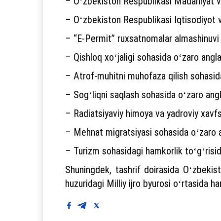
– Oʻzbekiston Respublikasi Madaniyat vaz
– Oʻzbekiston Respublikasi Iqtisodiyot v
– “E-Permit” ruxsatnomalar almashinuvi 
– Qishloq xoʻjaligi sohasida oʻzaro an
– Atrof-muhitni muhofaza qilish sohasi
– Sogʻliqni saqlash sohasida oʻzaro a
– Radiatsiyaviy himoya va yadroviy xavf
– Mehnat migratsiyasi sohasida oʻzaro
– Turizm sohasidagi hamkorlik toʻgʻri
Shuningdek, tashrif doirasida Oʻzbekisto
huzuridagi Milliy ijro byurosi oʻrtasida