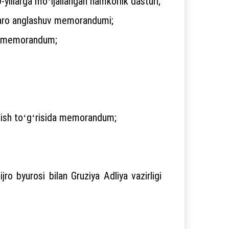
yillarga moʻljallangan hamkorlik dasturi;
oʻzaro anglashuv memorandumi;
ida memorandum;
shish toʻgʻrisida memorandum;
ro byurosi bilan Gruziya Adliya vazirligi