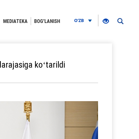
O‘ZB
MEDIATEKA
BOG'LANISH
arajasiga koʻtarildi