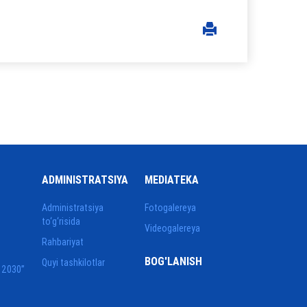
ADMINISTRATSIYA
MEDIATEKA
Administratsiya
Fotogalereya
to‘g‘risida
Videogalereya
Rahbariyat
BOG'LANISH
Quyi tashkilotlar
 2030”