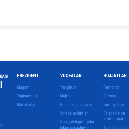
PREZIDENT
VOQEALAR
HUJJATLAR
KASI
I
Maqom
Yangiliklar
Farmonlar
Tarjimayi hol
Majlislar
Qarorlar
Mukofotlar
Hududlarga safarlar
Farmoyishlar
Xorijga tashriflar
“Oʻzbekiston —
strategiyasi
Xorijiy delegatsiyalar
eb-
bilan uchrashuvlar
Tashabbuslar