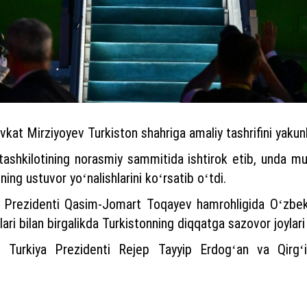
kat Mirziyoyev Turkiston shahriga amaliy tashrifini yakun
tashkilotining norasmiy sammitida ishtirok etib, unda muh
ing ustuvor yoʻnalishlarini koʻrsatib oʻtdi.
 Prezidenti Qasim-Jomart Toqayev hamrohligida Oʻzbek
ri bilan birgalikda Turkistonning diqqatga sazovor joylari 
 Turkiya Prezidenti Rejep Tayyip Erdogʻan va Qirgʻi