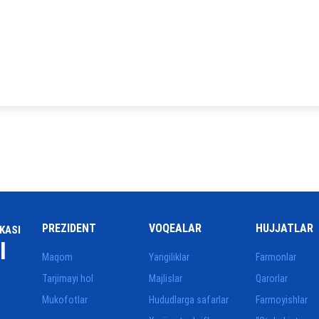
PREZIDENT
VOQEALAR
HUJJATLAR
KASI
I
Maqom
Yangiliklar
Farmonlar
Tarjimayi hol
Majlislar
Qarorlar
Mukofotlar
Hududlarga safarlar
Farmoyishlar