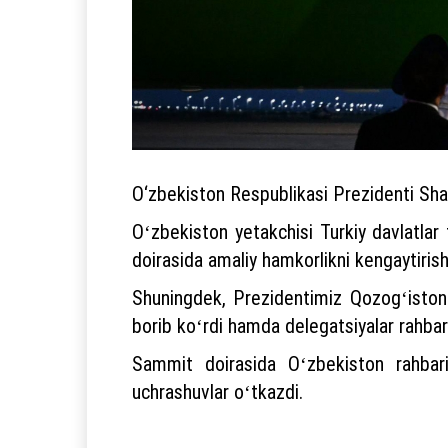
O‘zbekiston Respublikasi Prezidenti Shav
Oʻzbekiston yetakchisi Turkiy davlatlar 
doirasida amaliy hamkorlikni kengaytirishn
Shuningdek, Prezidentimiz Qozogʻiston
borib koʻrdi hamda delegatsiyalar rahbarla
Sammit doirasida Oʻzbekiston rahbari
uchrashuvlar oʻtkazdi.