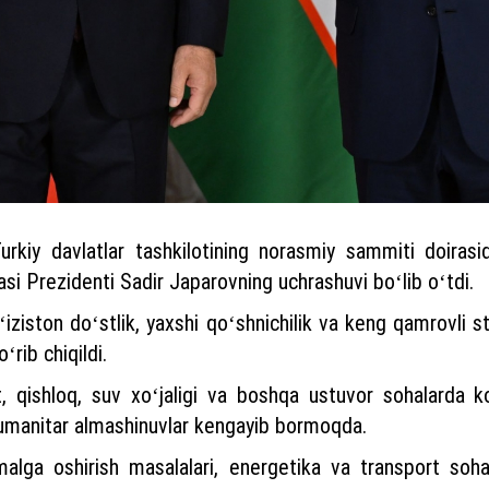
urkiy davlatlar tashkilotining norasmiy sammiti doiras
si Prezidenti Sadir Japarovning uchrashuvi boʻlib oʻtdi.
iston doʻstlik, yaxshi qoʻshnichilik va keng qamrovli st
rib chiqildi.
 qishloq, suv xoʻjaligi va boshqa ustuvor sohalarda koop
gumanitar almashinuvlar kengayib bormoqda.
malga oshirish masalalari, energetika va transport sohal