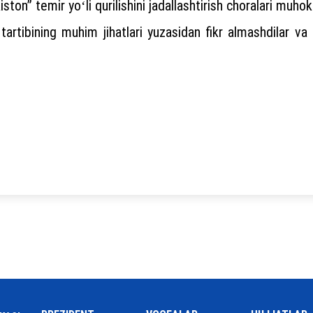
ton” temir yoʻli qurilishini jadallashtirish choralari muhok
artibining muhim jihatlari yuzasidan fikr almashdilar va bo