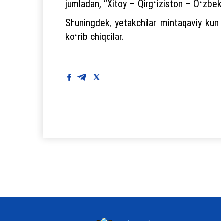
jumladan, “Xitoy – Qirgʻiziston – Oʻzbekis
Shuningdek, yetakchilar mintaqaviy kun t
koʻrib chiqdilar.