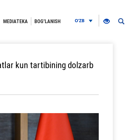
O‘ZB
MEDIATEKA
BOG'LANISH
lar kun tartibining dolzarb