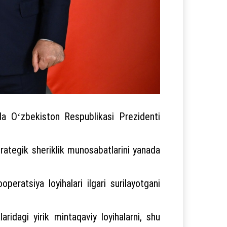
ida Oʻzbekiston Respublikasi Prezidenti
rategik sheriklik munosabatlarini yanada
eratsiya loyihalari ilgari surilayotgani
aridagi yirik mintaqaviy loyihalarni, shu