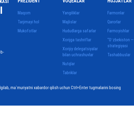
PREZIDENT
VOQEALAR
HUJJATLAR
KASI
I
Maqom
Yangiliklar
Farmonlar
Tarjimayi hol
Majlislar
Qarorlar
Mukofotlar
Hududlarga safarlar
Farmoyishlar
Xorijga tashriflar
“Oʻzbekiston —
strategiyasi
Xorijiy delegatsiyalar
eb-
bilan uchrashuvlar
Tashabbuslar
Nutqlar
Tabriklar
elgilab, ma`muriyatni xabardor qilish uchun Ctrl+Enter tugmalarini bosing