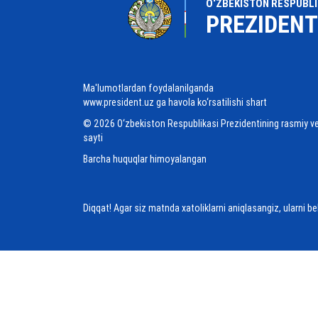
O‘ZBEKISTON RESPUBLI
PREZIDENT
Ma'lumotlardan foydalanilganda
www.president.uz ga havola ko‘rsatilishi shart
© 2026 O‘zbekiston Respublikasi Prezidentining rasmiy v
sayti
Barcha huquqlar himoyalangan
Diqqat! Agar siz matnda xatoliklarni aniqlasangiz, ularni b