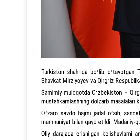
Turkiston shahrida boʻlib oʻtayotgan T
Shavkat Mirziyoyev va Qirgʻiz Respublika
Samimiy muloqotda Oʻzbekiston – Qirgʻiz
mustahkamlashning dolzarb masalalari koʻ
Oʻzaro savdo hajmi jadal oʻsib, sanoat,
mamnuniyat bilan qayd etildi. Madaniy-
Oliy darajada erishilgan kelishuvlarni a