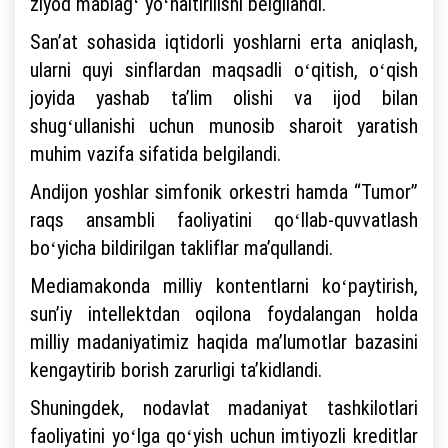
ziyod mablagʻ yoʻnaltirilishi belgilandi.
Sanʼat sohasida iqtidorli yoshlarni erta aniqlash,
ularni quyi sinflardan maqsadli oʻqitish, oʻqish
joyida yashab taʼlim olishi va ijod bilan
shugʻullanishi uchun munosib sharoit yaratish
muhim vazifa sifatida belgilandi.
Andijon yoshlar simfonik orkestri hamda “Tumor”
raqs ansambli faoliyatini qoʻllab-quvvatlash
boʻyicha bildirilgan takliflar maʼqullandi.
Mediamakonda milliy kontentlarni koʻpaytirish,
sunʼiy intellektdan oqilona foydalangan holda
milliy madaniyatimiz haqida maʼlumotlar bazasini
kengaytirib borish zarurligi taʼkidlandi.
Shuningdek, nodavlat madaniyat tashkilotlari
faoliyatini yoʻlga qoʻyish uchun imtiyozli kreditlar