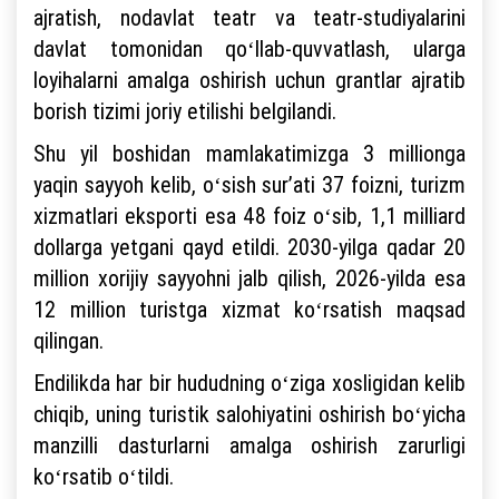
ajratish, nodavlat teatr va teatr-studiyalarini
davlat tomonidan qoʻllab-quvvatlash, ularga
loyihalarni amalga oshirish uchun grantlar ajratib
borish tizimi joriy etilishi belgilandi.
Shu yil boshidan mamlakatimizga 3 millionga
yaqin sayyoh kelib, oʻsish surʼati 37 foizni, turizm
xizmatlari eksporti esa 48 foiz oʻsib, 1,1 milliard
dollarga yetgani qayd etildi. 2030-yilga qadar 20
million xorijiy sayyohni jalb qilish, 2026-yilda esa
12 million turistga xizmat koʻrsatish maqsad
qilingan.
Endilikda har bir hududning oʻziga xosligidan kelib
chiqib, uning turistik salohiyatini oshirish boʻyicha
manzilli dasturlarni amalga oshirish zarurligi
koʻrsatib oʻtildi.