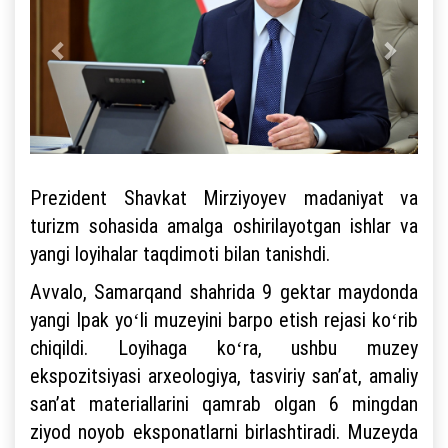
Prezident Shavkat Mirziyoyev madaniyat va
turizm sohasida amalga oshirilayotgan ishlar va
yangi loyihalar taqdimoti bilan tanishdi.
Avvalo, Samarqand shahrida 9 gektar maydonda
yangi Ipak yoʻli muzeyini barpo etish rejasi koʻrib
chiqildi. Loyihaga koʻra, ushbu muzey
ekspozitsiyasi arxeologiya, tasviriy sanʼat, amaliy
sanʼat materiallarini qamrab olgan 6 mingdan
ziyod noyob eksponatlarni birlashtiradi. Muzeyda