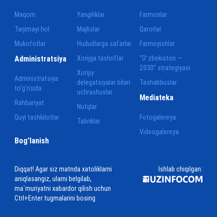
Maqom
Yangiliklar
Farmonlar
Tarjimayi hol
Majlislar
Qarorlar
Mukofotlar
Hududlarga safarlar
Farmoyishlar
Administratsiya
Xorijga tashriflar
“Oʻzbekiston —
2030” strategiyasi
Xorijiy
Administratsiya
delegatsiyalar bilan
Tashabbuslar
to‘g‘risida
uchrashuvlar
Mediateka
Rahbariyat
Nutqlar
Quyi tashkilotlar
Fotogalereya
Tabriklar
Videogalereya
Bog'lanish
Diqqat! Agar siz matnda xatoliklarni
Ishlab chiqilgan:
aniqlasangiz, ularni belgilab,
ma`muriyatni xabardor qilish uchun
Ctrl+Enter tugmalarini bosing