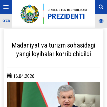
Toggle
O‘ZBEKISTON RESPUBLIKASI
navigation
PREZIDENTI
O‘ZB
Madaniyat va turizm sohasidagi
yangi loyihalar koʻrib chiqildi
16.04.2026