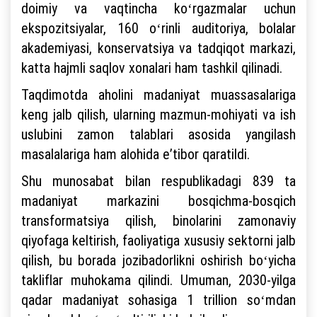
doimiy va vaqtincha koʻrgazmalar uchun
ekspozitsiyalar, 160 oʻrinli auditoriya, bolalar
akademiyasi, konservatsiya va tadqiqot markazi,
katta hajmli saqlov xonalari ham tashkil qilinadi.
Taqdimotda aholini madaniyat muassasalariga
keng jalb qilish, ularning mazmun-mohiyati va ish
uslubini zamon talablari asosida yangilash
masalalariga ham alohida eʼtibor qaratildi.
Shu munosabat bilan respublikadagi 839 ta
madaniyat markazini bosqichma-bosqich
transformatsiya qilish, binolarini zamonaviy
qiyofaga keltirish, faoliyatiga xususiy sektorni jalb
qilish, bu borada jozibadorlikni oshirish boʻyicha
takliflar muhokama qilindi. Umuman, 2030-yilga
qadar madaniyat sohasiga 1 trillion soʻmdan