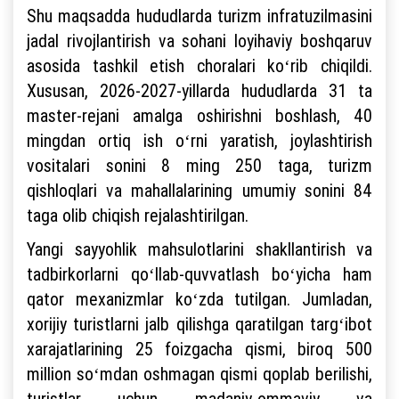
Shu maqsadda hududlarda turizm infratuzilmasini
jadal rivojlantirish va sohani loyihaviy boshqaruv
asosida tashkil etish choralari koʻrib chiqildi.
Xususan, 2026-2027-yillarda hududlarda 31 ta
master-rejani amalga oshirishni boshlash, 40
mingdan ortiq ish oʻrni yaratish, joylashtirish
vositalari sonini 8 ming 250 taga, turizm
qishloqlari va mahallalarining umumiy sonini 84
taga olib chiqish rejalashtirilgan.
Yangi sayyohlik mahsulotlarini shakllantirish va
tadbirkorlarni qoʻllab-quvvatlash boʻyicha ham
qator mexanizmlar koʻzda tutilgan. Jumladan,
xorijiy turistlarni jalb qilishga qaratilgan targʻibot
xarajatlarining 25 foizgacha qismi, biroq 500
million soʻmdan oshmagan qismi qoplab berilishi,
turistlar uchun madaniy-ommaviy va