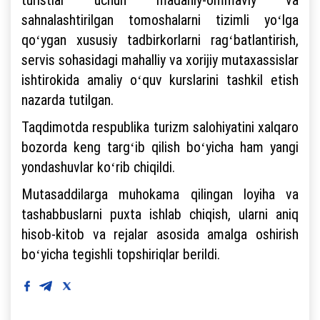
sahnalashtirilgan tomoshalarni tizimli yoʻlga
qoʻygan xususiy tadbirkorlarni ragʻbatlantirish,
servis sohasidagi mahalliy va xorijiy mutaxassislar
ishtirokida amaliy oʻquv kurslarini tashkil etish
nazarda tutilgan.
Taqdimotda respublika turizm salohiyatini xalqaro
bozorda keng targʻib qilish boʻyicha ham yangi
yondashuvlar koʻrib chiqildi.
Mutasaddilarga muhokama qilingan loyiha va
tashabbuslarni puxta ishlab chiqish, ularni aniq
hisob-kitob va rejalar asosida amalga oshirish
boʻyicha tegishli topshiriqlar berildi.