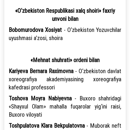
«O‘zbekiston Respublikasi xalq shoiri» faxriy
unvoni bilan
Bobomurodova Xosiyat
- O‘zbekiston Yozuvchilar
uyushmasi a’zosi, shoira
«Mehnat shuhrati» ordeni bilan
Kariyeva Bernara Raximovna
- O‘zbekiston davlat
xoreografiya akademiyasining xoreografiya
kafedrasi professori
Toshova Moyra Nabiyevna
- Buxoro shahridagi
«Shayxul Olam» mahalla fuqarolar yig‘ini raisi,
Buxoro viloyati
Toshpulatova Klara Bekpulatovna
- Muborak neft