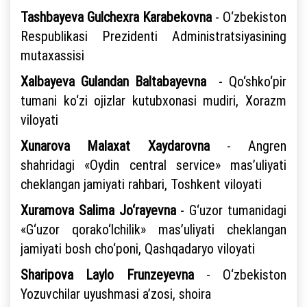
Tashbayeva Gulchexra Karabekovna
- O‘zbekiston
Respublikasi Prezidenti Administratsiyasining
mutaxassisi
Xalbayeva Gulandan Baltabayevna
- Qo‘shko‘pir
tumani ko‘zi ojizlar kutubxonasi mudiri, Xorazm
viloyati
Xunarova Malaxat Xaydarovna
- Angren
shahridagi «Oydin central service» mas’uliyati
cheklangan jamiyati rahbari, Toshkent viloyati
Xuramova Salima Jo‘rayevna
- G‘uzor tumanidagi
«G‘uzor qorako‘lchilik» mas’uliyati cheklangan
jamiyati bosh cho‘poni, Qashqadaryo viloyati
Sharipova Laylo Frunzeyevna
- O‘zbekiston
Yozuvchilar uyushmasi a’zosi, shoira