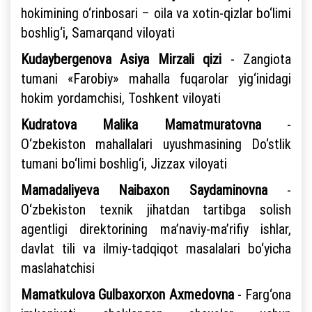
hokimining o‘rinbosari – oila va xotin-qizlar bo‘limi
boshlig‘i, Samarqand viloyati
Kudaybergenova Asiya Mirzali qizi
- Zangiota
tumani «Farobiy» mahalla fuqarolar yig‘inidagi
hokim yordamchisi, Toshkent viloyati
Kudratova Malika Mamatmuratovna
-
O‘zbekiston mahallalari uyushmasining Do‘stlik
tumani bo‘limi boshlig‘i, Jizzax viloyati
Mamadaliyeva Naibaxon Saydaminovna
-
O‘zbekiston texnik jihatdan tartibga solish
agentligi direktorining ma’naviy-ma’rifiy ishlar,
davlat tili va ilmiy-tadqiqot masalalari bo‘yicha
maslahatchisi
Mamatkulova Gulbaxorxon Axmedovna
- Farg‘ona