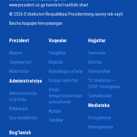
www.president.uz ga havola ko‘rsatilishi shart
© 2026 O‘zbekiston Respublikasi Prezidentining rasmiy veb-sayti
Barcha huquqlar himoyalangan
Prezident
Voqealar
Hujjatlar
Maqom
Yangiliklar
Farmonlar
Tarjimayi hol
Majlislar
Qarorlar
Mukofotlar
Hududlarga safarlar
Farmoyishlar
Administratsiya
Xorijga tashriflar
“Oʻzbekiston —
2030” strategiyasi
Xorijiy
Administratsiya
delegatsiyalar bilan
Tashabbuslar
to‘g‘risida
uchrashuvlar
Mediateka
Rahbariyat
Nutqlar
Quyi tashkilotlar
Fotogalereya
Tabriklar
Videogalereya
Bog'lanish