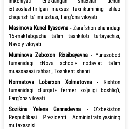
imkoniyati cheklangan shaxslar uchun
ixtisoslashtirilgan maxsus texnikumining ishlab
chiqarish ta’limi ustasi, Farg‘ona viloyati
Masimova Kunel Ilyasovna
- Zarafshon shahridagi
15-maktabgacha ta’lim tashkiloti tarbiyachisi,
Navoiy viloyati
Muminova Zeboxon Rixsibayevna
- Yunusobod
tumanidagi «Nova school» nodavlat ta’lim
muassasasi rahbari, Toshkent shahri
Normatova Lobarxon Xolmatovna
- Rishton
tumanidagi «Furqat» fermer xo‘jaligi boshlig‘i,
Farg‘ona viloyati
Sozikina Yelena Gennadevna
- O‘zbekiston
Respublikasi Prezidenti Administratsiyasining
mutaxassisi