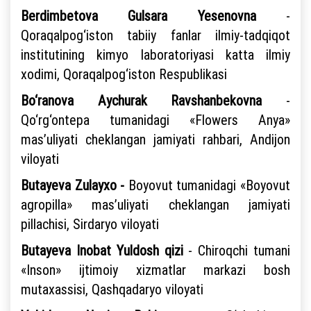
Berdimbetova Gulsara Yesenovna
-
Qoraqalpog‘iston tabiiy fanlar ilmiy-tadqiqot
institutining kimyo laboratoriyasi katta ilmiy
xodimi, Qoraqalpog‘iston Respublikasi
Bo‘ranova Aychurak Ravshanbekovna
-
Qo‘rg‘ontepa tumanidagi «Flowers Anya»
mas’uliyati cheklangan jamiyati rahbari, Andijon
viloyati
Butayeva Zulayxo -
Boyovut tumanidagi «Boyovut
agropilla» mas’uliyati cheklangan jamiyati
pillachisi, Sirdaryo viloyati
Butayeva Inobat Yuldosh qizi
- Chiroqchi tumani
«Inson» ijtimoiy xizmatlar markazi bosh
mutaxassisi, Qashqadaryo viloyati