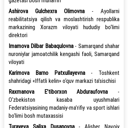
gazetasi bosh muharriri
Ashirova Gulchexra Olimovna
- Ayollarni
reabilitatsiya qilish va moslashtirish respublika
markazining Xorazm viloyati hududiy bo‘limi
direktori
Imamova Dilbar Babaqulovna
- Samarqand shahar
nuroniylar jamoatchilik kengashi faoli, Samarqand
viloyati
Karimova Barno Patxullayevna
- Toshkent
shahridagi «Iffatli kelin» o‘quv markazi ta’sischisi
Raxmanova E’tiborxon Abduraufovna
-
O‘zbekiston kasaba uyushmalari
Federatsiyasining madaniy-ma’rifiy va sport ishlari
bo‘limi bosh mutaxassisi
Turayeva Salixa Dusanovna
- Alisher Navoiy