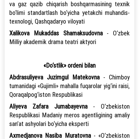
va gaz qazib chiqarish boshqarmasining texnik
bo‘limi standartlash bo‘yicha yetakchi muhandis-
texnologi, Qashqadaryo viloyati
Xalikova Mukaddas Shamaksudovna
- O‘zbek
Milliy akademik drama teatri aktyori
«Do‘stlik» ordeni bilan
Abdrasuliyeva Juzimgul Matekovna
- Chimboy
tumanidagi «Gujimli» mahalla fuqarolar yig‘ini raisi,
Qoraqalpog‘iston Respublikasi
Aliyeva Zafara Jumabayevna
- O‘zbekiston
Respublikasi Madaniy meros agentligining amaliy
san’at ashyolari bo‘yicha eksperti
Axmedjanova Nasiba Muratovna
- «O‘zbekiston