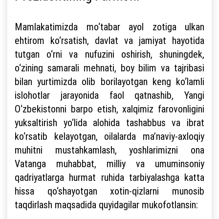
Mamlakatimizda mo‘tabar ayol zotiga ulkan
ehtirom ko‘rsatish, davlat va jamiyat hayotida
tutgan o‘rni va nufuzini oshirish, shuningdek,
o‘zining samarali mehnati, boy bilim va tajribasi
bilan yurtimizda olib borilayotgan keng ko‘lamli
islohotlar jarayonida faol qatnashib, Yangi
O‘zbekistonni barpo etish, xalqimiz farovonligini
yuksaltirish yo‘lida alohida tashabbus va ibrat
ko‘rsatib kelayotgan, oilalarda ma’naviy-axloqiy
muhitni mustahkamlash, yoshlarimizni ona
Vatanga muhabbat, milliy va umuminsoniy
qadriyatlarga hurmat ruhida tarbiyalashga katta
hissa qo‘shayotgan xotin-qizlarni munosib
taqdirlash maqsadida quyidagilar mukofotlansin: