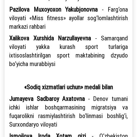
Pazilova Muxoyoxon Yakubjonovna
- Farg‘ona
viloyati «Miss fitness» ayollar sog‘lomlashtirish
markazi rahbari
Xalikova Xurshida Narzullayevna
- Samarqand
viloyati yakka kurash sport turlariga
ixtisoslashtirilgan sport maktabining dzyudo
bo‘yicha murabbiysi
«Sodiq xizmatlari uchun» medali bilan
Jumayeva Sadbaroy
Axatovna
- Denov tumani
ichki ishlar boshqarmasining migratsiya va
fuqarolikni rasmiylashtirish bo‘linmasi boshlig‘i,
Surxondaryo viloyati
Ismoilova Iroda Xotam qizi
- O‘zbekiston