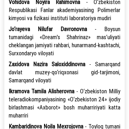
Vohidova Noyira Rahimovna
- O‘zbekiston
Respublikasi Fanlar akademiyasining Polimerlar
kimyosi va fizikasi instituti laboratoriya mudiri
Jo‘rayeva Nilufar Davronovna
- Boysun
tumanidagi «Dream's Shahrinaz» mas’uliyati
cheklangan jamiyati rahbari, hunarmand-kashtachi,
Surxondaryo viloyati
Zaxidova Nazira Saloxiddinovna
- Samarqand
davlat muzey-qo‘riqxonasi gid-tarjimoni,
Samarqand viloyati
Ikramova Tamila Alisherovna
- O‘zbekiston Milliy
teleradiokompaniyasining «O‘zbekiston 24» ijodiy
birlashmasi «Axborot» bosh muharririyati katta
muharriri
Kambaridinova Noila Mexrojovna
- Toyloq tumani