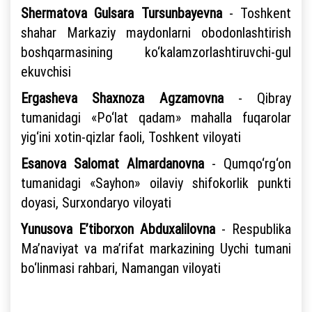
Shermatova Gulsara Tursunbayevna
- Toshkent
shahar Markaziy maydonlarni obodonlashtirish
boshqarmasining ko‘kalamzorlashtiruvchi-gul
ekuvchisi
Ergasheva Shaxnoza Agzamovna
- Qibray
tumanidagi «Po‘lat qadam» mahalla fuqarolar
yig‘ini xotin-qizlar faoli, Toshkent viloyati
Esanova Salomat Almardanovna
- Qumqo‘rg‘on
tumanidagi «Sayhon» oilaviy shifokorlik punkti
doyasi, Surxondaryo viloyati
Yunusova E’tiborxon Abduxalilovna
- Respublika
Ma’naviyat va ma’rifat markazining Uychi tumani
bo‘linmasi rahbari, Namangan viloyati