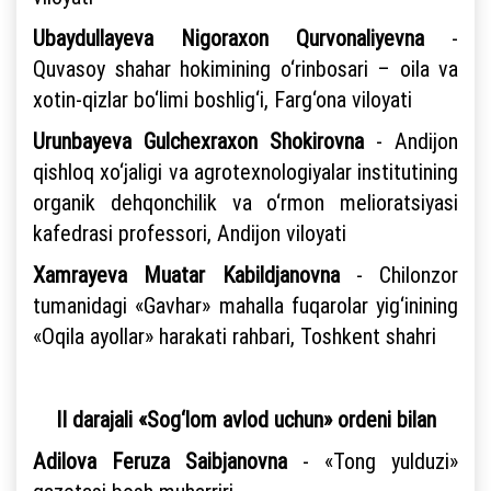
Ubaydullayeva Nigoraxon Qurvonaliyevna
-
Quvasoy shahar hokimining o‘rinbosari – oila va
xotin-qizlar bo‘limi boshlig‘i, Farg‘ona viloyati
Urunbayeva Gulchexraxon Shokirovna
- Andijon
qishloq xo‘jaligi va agrotexnologiyalar institutining
organik dehqonchilik va o‘rmon melioratsiyasi
kafedrasi professori, Andijon viloyati
Xamrayeva Muatar Kabildjanovna
- Chilonzor
tumanidagi «Gavhar» mahalla fuqarolar yig‘inining
«Oqila ayollar» harakati rahbari, Toshkent shahri
II darajali «Sog‘lom avlod uchun» ordeni bilan
Adilova Feruza Saibjanovna
- «Tong yulduzi»