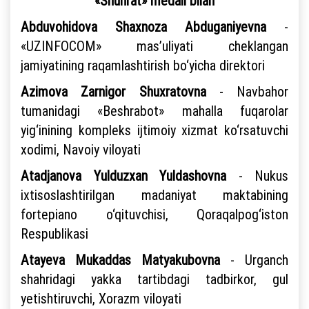
«Shuhrat» medali bilan
Abduvohidova Shaxnoza Abduganiyevna
-
«UZINFOCOM» mas’uliyati cheklangan
jamiyatining raqamlashtirish bo‘yicha direktori
Azimova Zarnigor Shuxratovna
- Navbahor
tumanidagi «Beshrabot» mahalla fuqarolar
yig‘inining kompleks ijtimoiy xizmat ko‘rsatuvchi
xodimi, Navoiy viloyati
Atadjanova Yulduzxan Yuldashovna
- Nukus
ixtisoslashtirilgan madaniyat maktabining
fortepiano o‘qituvchisi, Qoraqalpog‘iston
Respublikasi
Atayeva Mukaddas Matyakubovna
- Urganch
shahridagi yakka tartibdagi tadbirkor, gul
yetishtiruvchi, Xorazm viloyati