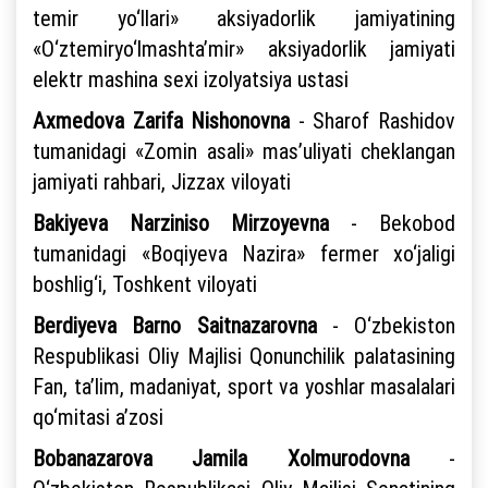
temir yo‘llari» aksiyadorlik jamiyatining
«O‘ztemiryo‘lmashta’mir» aksiyadorlik jamiyati
elektr mashina sexi izolyatsiya ustasi
Axmedova Zarifa Nishonovna
- Sharof Rashidov
tumanidagi «Zomin asali» mas’uliyati cheklangan
jamiyati rahbari, Jizzax viloyati
Bakiyeva Narziniso Mirzoyevna
- Bekobod
tumanidagi «Boqiyeva Nazira» fermer xo‘jaligi
boshlig‘i, Toshkent viloyati
Berdiyeva Barno Saitnazarovna
- O‘zbekiston
Respublikasi Oliy Majlisi Qonunchilik palatasining
Fan, ta’lim, madaniyat, sport va yoshlar masalalari
qo‘mitasi a’zosi
Bobanazarova Jamila Xolmurodovna
-