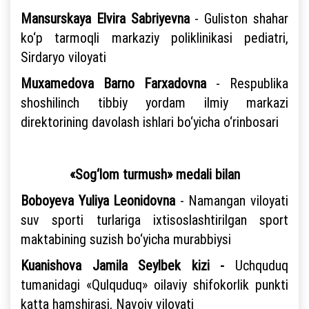
Mansurskaya Elvira Sabriyevna
- Guliston shahar
ko‘p tarmoqli markaziy poliklinikasi pediatri,
Sirdaryo viloyati
Muxamedova Barno Farxadovna
- Respublika
shoshilinch tibbiy yordam ilmiy markazi
direktorining davolash ishlari bo‘yicha o‘rinbosari
«Sog‘lom turmush» medali bilan
Boboyeva Yuliya Leonidovna
- Namangan viloyati
suv sporti turlariga ixtisoslashtirilgan sport
maktabining suzish bo‘yicha murabbiysi
Kuanishova Jamila Seylbek kizi -
Uchquduq
tumanidagi «Qulquduq» oilaviy shifokorlik punkti
katta hamshirasi, Navoiy viloyati