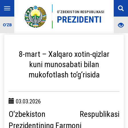
Toggle
O‘ZBEKISTON RESPUBLIKASI
navigation
PREZIDENTI
O‘ZB
8-mart – Xalqaro xotin-qizlar
kuni munosabati bilan
mukofotlash to‘g‘risida
03.03.2026
O‘zbekiston Respublikasi
Prezidentining Farmoni