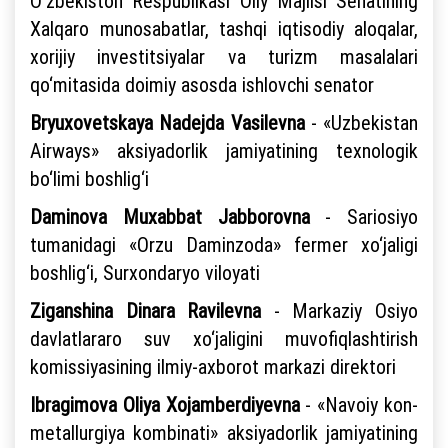
O‘zbekiston Respublikasi Oliy Majlisi Senatining
Xalqaro munosabatlar, tashqi iqtisodiy aloqalar,
xorijiy investitsiyalar va turizm masalalari
qo‘mitasida doimiy asosda ishlovchi senator
Bryuxovetskaya Nadejda Vasilevna
- «Uzbekistan
Airways» aksiyadorlik jamiyatining texnologik
bo‘limi boshlig‘i
Daminova Muxabbat Jabborovna
- Sariosiyo
tumanidagi «Orzu Daminzoda» fermer xo‘jaligi
boshlig‘i, Surxondaryo viloyati
Ziganshina Dinara Ravilevna
- Markaziy Osiyo
davlatlararo suv xo‘jaligini muvofiqlashtirish
komissiyasining ilmiy-axborot markazi direktori
Ibragimova Oliya Xojamberdiyevna
- «Navoiy kon-
metallurgiya kombinati» aksiyadorlik jamiyatining