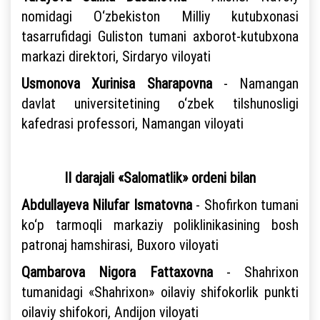
nomidagi O‘zbekiston Milliy kutubxonasi
tasarrufidagi Guliston tumani axborot-kutubxona
markazi direktori, Sirdaryo viloyati
Usmonova Xurinisa Sharapovna
- Namangan
davlat universitetining o‘zbek tilshunosligi
kafedrasi professori, Namangan viloyati
II darajali «Salomatlik» ordeni bilan
Abdullayeva Nilufar Ismatovna
- Shofirkon tumani
ko‘p tarmoqli markaziy poliklinikasining bosh
patronaj hamshirasi, Buxoro viloyati
Qambarova Nigora Fattaxovna
- Shahrixon
tumanidagi «Shahrixon» oilaviy shifokorlik punkti
oilaviy shifokori, Andijon viloyati