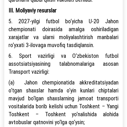
III. Moliyaviy resurslar
5. 2027-yilgi futbol bo‘yicha U-20 Jahon
chempionati doirasida amalga oshiriladigan
xarajatlar va ularni moliyalashtirish manbalari
ro‘yxati 3-ilovaga muvofiq tasdiqlansin.
6. Sport vazirligi va O‘zbekiston futbol
assotsiatsiyasining talabnomalariga asosan
Transport vazirligi:
(a) Jahon chempionatida akkreditatsiyadan
o‘tgan shaxslar hamda o‘yin kunlari chiptalari
mavjud bo‘lgan shaxslarning jamoat transporti
vositalarida borib kelishi uchun Toshkent – Yangi
Toshkent – Toshkent yo‘nalishida alohida
avtobuslar qatnovini yo‘lga qo‘ysin;