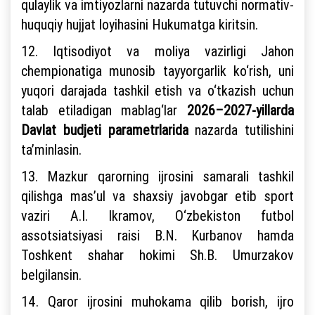
qulaylik va imtiyozlarni nazarda tutuvchi normativ-
huquqiy hujjat loyihasini Hukumatga kiritsin.
12. Iqtisodiyot va moliya vazirligi Jahon
chempionatiga munosib tayyorgarlik ko‘rish, uni
yuqori darajada tashkil etish va o‘tkazish uchun
talab etiladigan mablag‘lar
2026–2027-yillarda
Davlat budjeti parametrlarida
nazarda tutilishini
ta’minlasin.
13. Mazkur qarorning ijrosini samarali tashkil
qilishga mas’ul va shaxsiy javobgar etib sport
vaziri A.I. Ikramov, O‘zbekiston futbol
assotsiatsiyasi raisi B.N. Kurbanov hamda
Toshkent shahar hokimi Sh.B. Umurzakov
belgilansin.
14. Qaror ijrosini muhokama qilib borish, ijro