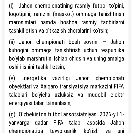
(i) Jahon chempionatining rasmiy futbol to‘pini,
logotipini, ramzini (maskot) ommaga tanishtirish
marosimlari hamda boshqa rasmiy tadbirlarni
tashkil etish va o‘tkazish choralarini ko‘rsin;
(ii) Jahon chempionati bosh sovrini — Jahon
kubogini ommaga tanishtirish uchun respublika
bo‘ylab marshrutini ishlab chiqsin va uning amalga
oshirilishini tashkil etsin;
(v) Energetika vazirligi Jahon chempionati
obyektlari va Xalqaro translyatsiya markazini FIFA
talablari bo‘yicha uzluksiz va muqobil elektr
energiyasi bilan ta’minlasin;
(g) O‘zbekiston futbol assotsiatsiyasi 2026-yil 1-
yanvarga qadar FIFA talabi asosida Jahon
chempionatiga tayyorgarlik ko‘rish va uni