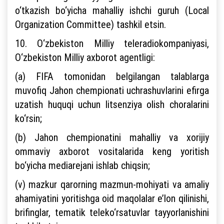
o‘tkazish bo‘yicha mahalliy ishchi guruh (Local
Organization Committee) tashkil etsin.
10. O‘zbekiston Milliy teleradiokompaniyasi,
O‘zbekiston Milliy axborot agentligi:
(a) FIFA tomonidan belgilangan talablarga
muvofiq Jahon chempionati uchrashuvlarini efirga
uzatish huquqi uchun litsenziya olish choralarini
ko‘rsin;
(b) Jahon chempionatini mahalliy va xorijiy
ommaviy axborot vositalarida keng yoritish
bo‘yicha mediarejani ishlab chiqsin;
(v) mazkur qarorning mazmun-mohiyati va amaliy
ahamiyatini yoritishga oid maqolalar e’lon qilinishi,
brifinglar, tematik teleko‘rsatuvlar tayyorlanishini