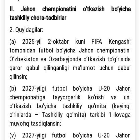
II. Jahon chempionatini o‘tkazish bo‘yicha
tashkiliy chora-tadbirlar
2. Quyidagilar:
(a) 2025-yil 2-oktabr kuni FIFA Kengashi
tomonidan futbol bo‘yicha Jahon chempionatini
O‘zbekiston va Ozarbayjonda o‘tkazish to‘g‘risida
qaror qabul qilinganligi ma’lumot uchun qabul
qilinsin;
(b) 2027-yilgi futbol bo‘yicha U-20 Jahon
chempionatiga tayyorgarlik ko‘rish va uni
o‘tkazish bo‘yicha tashkiliy qo‘mita (keyingi
o‘rinlarda – Tashkiliy qo‘mita) tarkibi 1-ilovaga
muvofiq tasdiqlansin;
(v) 2027-yilgi futbol bo‘yicha U-20 Jahon