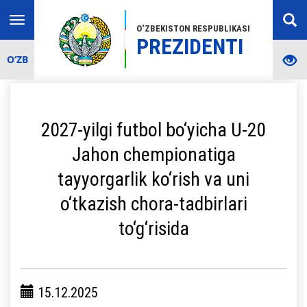
Toggle
O‘ZBEKISTON RESPUBLIKASI
navigation
PREZIDENTI
O‘ZB
2027-yilgi futbol bo‘yicha U-20
Jahon chempionatiga
tayyorgarlik ko‘rish va uni
o‘tkazish chora-tadbirlari
to‘g‘risida
15.12.2025