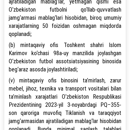
ajratiladigan mablag‘lar, yetmagan qismi esa
O‘zbekiston futbolni qo‘llab-quvvatlash
jamg‘armasi mablag‘lari hisobidan, biroq umumiy
xarajatlarning 50 foizidan oshmagan miqdorda
qoplanadi;
(b) mintaqaviy ofis Toshkent shahri Islom
Karimov ko‘chasi 98a-uy manzilida joylashgan
O‘zbekiston futbol assotsiatsiyasining binosida
beg‘araz asosda joylashtiriladi;
(v) mintaqaviy ofis binosini ta’mirlash, zarur
mebel, jihoz, texnika va transport vositalari bilan
ta’minlash xarajatlari O‘zbekiston Respublikasi
Prezidentining 2023-yil 3-noyabrdagi PQ–355-
son qaroriga muvofiq Tiklanish va taraqqiyot
jamg‘armasidan ajratiladigan mablag‘lar hisobidan
qoplanadi. Bunda minimal saqlash talablari