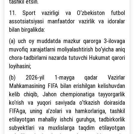
tashkil etsin.
11. Sport vazirligi va O‘zbekiston futbol
assotsiatsiyasi manfaatdor vazirlik va idoralar
bilan birgalikda:
(a) uch oy muddatda mazkur qarorga 3-ilovaga
muvofiq xarajatlarni moliyalashtirish bo‘yicha aniq
chora-tadbirlarni nazarda tutuvchi Hukumat qarori
loyihasini;
(b) 2026-yil 1-mayga qadar Vazirlar
Mahkamasining FIFA bilan erishilgan kelishuvdan
kelib chiqib, Jahon chempionatiga tayyorgarlik
ko‘rish va yuqori saviyada o‘tkazish doirasida
FIFAga, uning a’zolari va hamkorlariga, tashkil
etilayotgan mahalliy ishchi guruhga, tadbirkorlik
subyektlari va muxlislarga taqdim etilayotgan