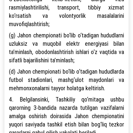
rasmiylashtirilishi, transport, tibbiy xizmat
ko‘rsatish va volontyorlik masalalarini
muvofiqlashtirish;
(g) Jahon chempionati bo‘lib o‘tadigan hududlarni
uzluksiz va muqobil elektr energiyasi bilan
ta’minlash, obodonlashtirish ishlari o‘z vaqtida va
sifatli bajarilishini ta’minlash;
(d) Jahon chempionati bo‘lib o‘tadigan hududlarda
futbol stadionlari, mashg‘ulot maydonlari va
mehmonxonalarni tayyor holatga keltirish.
4. Belgilansinki, Tashkiliy qo‘mitaga ushbu
qarorning 3-bandida nazarda tutilgan vazifalarni
amalga oshirish doirasida Jahon chempionatini
yuqori saviyada tashkil etish bilan bog‘liq tezkor
qarorlarni qabul qilish vakolati beriladi.