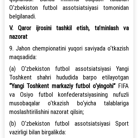
O‘zbekiston futbol assotsiatsiyasi tomonidan
belgilanadi.
V. Qaror ijrosini tashkil etish, ta’minlash va
nazorat
9. Jahon chempionatini yuqori saviyada o‘tkazish
maqsadida:
(a) O‘zbekiston futbol assotsiatsiyasi Yangi
Toshkent shahri hududida barpo etilayotgan
“Yangi Toshkent markaziy futbol o‘yingohi”
FIFA
va Osiyo futbol konfederatsiyasining nufuzli
musobaqalar o‘tkazish bo‘yicha talablariga
moslashtirilishini nazorat qilsin;
(b) O‘zbekiston futbol assotsiatsiyasi Sport
vazirligi bilan birgalikda: