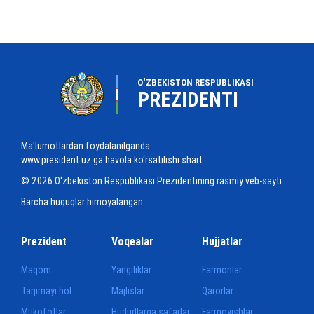
O‘ZBEKISTON RESPUBLIKASI
PREZIDENTI
Ma'lumotlardan foydalanilganda
www.president.uz ga havola ko‘rsatilishi shart
© 2026 O‘zbekiston Respublikasi Prezidentining rasmiy veb-sayti
Barcha huquqlar himoyalangan
Prezident
Voqealar
Hujjatlar
Maqom
Yangiliklar
Farmonlar
Tarjimayi hol
Majlislar
Qarorlar
Mukofotlar
Hududlarga safarlar
Farmoyishlar