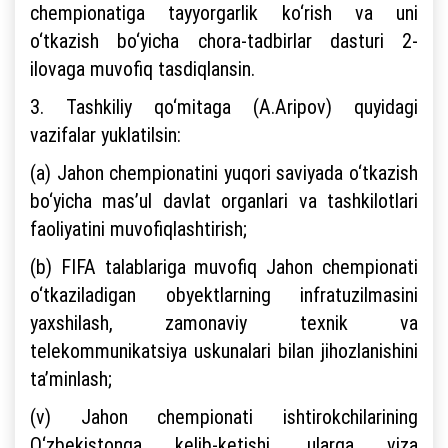
chempionatiga tayyorgarlik ko‘rish va uni
o‘tkazish bo‘yicha chora-tadbirlar dasturi 2-
ilovaga muvofiq tasdiqlansin.
3. Tashkiliy qo‘mitaga (A.Aripov) quyidagi
vazifalar yuklatilsin:
(a) Jahon chempionatini yuqori saviyada o‘tkazish
bo‘yicha mas’ul davlat organlari va tashkilotlari
faoliyatini muvofiqlashtirish;
(b) FIFA talablariga muvofiq Jahon chempionati
o‘tkaziladigan obyektlarning infratuzilmasini
yaxshilash, zamonaviy texnik va
telekommunikatsiya uskunalari bilan jihozlanishini
ta’minlash;
(v) Jahon chempionati ishtirokchilarining
O‘zbekistonga kelib-ketishi, ularga viza