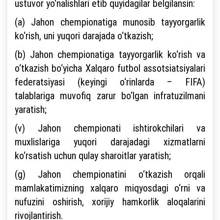
ustuvor yo‘nalishlari etib quyidagilar belgilansin:
(a) Jahon chempionatiga munosib tayyorgarlik
ko‘rish, uni yuqori darajada o‘tkazish;
(b) Jahon chempionatiga tayyorgarlik ko‘rish va
o‘tkazish bo‘yicha Xalqaro futbol assotsiatsiyalari
federatsiyasi (keyingi o‘rinlarda – FIFA)
talablariga muvofiq zarur bo‘lgan infratuzilmani
yaratish;
(v) Jahon chempionati ishtirokchilari va
muxlislariga yuqori darajadagi xizmatlarni
ko‘rsatish uchun qulay sharoitlar yaratish;
(g) Jahon chempionatini o‘tkazish orqali
mamlakatimizning xalqaro miqyosdagi o‘rni va
nufuzini oshirish, xorijiy hamkorlik aloqalarini
rivojlantirish.