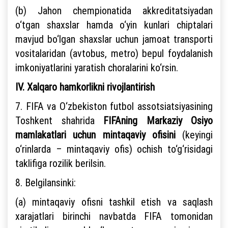
(b) Jahon chempionatida akkreditatsiyadan
o‘tgan shaxslar hamda o‘yin kunlari chiptalari
mavjud bo‘lgan shaxslar uchun jamoat transporti
vositalaridan (avtobus, metro) bepul foydalanish
imkoniyatlarini yaratish choralarini ko‘rsin.
IV. Xalqaro hamkorlikni rivojlantirish
7. FIFA va O‘zbekiston futbol assotsiatsiyasining
Toshkent shahrida
FIFAning Markaziy Osiyo
mamlakatlari uchun mintaqaviy ofisini
(keyingi
o‘rinlarda – mintaqaviy ofis) ochish to‘g‘risidagi
taklifiga rozilik berilsin.
8. Belgilansinki:
(a) mintaqaviy ofisni tashkil etish va saqlash
xarajatlari birinchi navbatda FIFA tomonidan