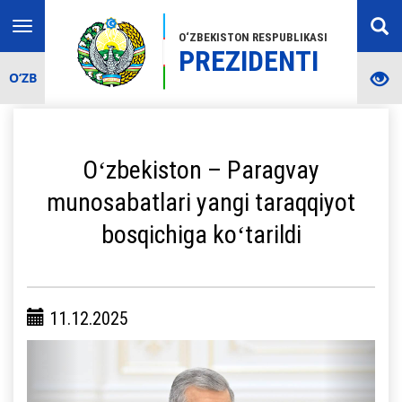
Toggle
O‘ZBEKISTON RESPUBLIKASI
navigation
PREZIDENTI
O‘ZB
Oʻzbekiston – Paragvay
munosabatlari yangi taraqqiyot
bosqichiga koʻtarildi
11.12.2025