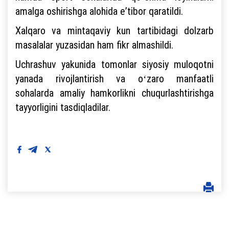
amalga oshirishga alohida eʼtibor qaratildi.
Xalqaro va mintaqaviy kun tartibidagi dolzarb
masalalar yuzasidan ham fikr almashildi.
Uchrashuv yakunida tomonlar siyosiy muloqotni
yanada rivojlantirish va oʻzaro manfaatli
sohalarda amaliy hamkorlikni chuqurlashtirishga
tayyorligini tasdiqladilar.