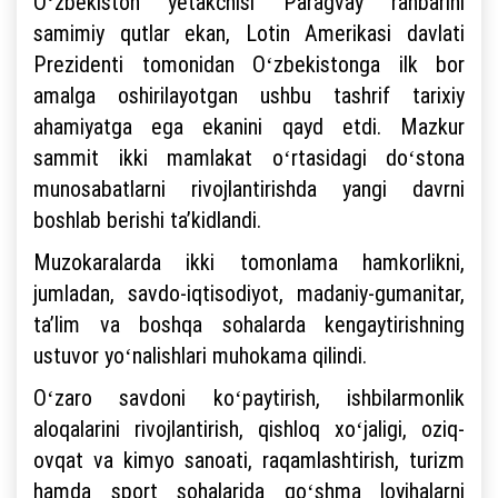
Oʻzbekiston yetakchisi Paragvay rahbarini
samimiy qutlar ekan, Lotin Amerikasi davlati
Prezidenti tomonidan Oʻzbekistonga ilk bor
amalga oshirilayotgan ushbu tashrif tarixiy
ahamiyatga ega ekanini qayd etdi. Mazkur
sammit ikki mamlakat oʻrtasidagi doʻstona
munosabatlarni rivojlantirishda yangi davrni
boshlab berishi taʼkidlandi.
Muzokaralarda ikki tomonlama hamkorlikni,
jumladan, savdo-iqtisodiyot, madaniy-gumanitar,
taʼlim va boshqa sohalarda kengaytirishning
ustuvor yoʻnalishlari muhokama qilindi.
Oʻzaro savdoni koʻpaytirish, ishbilarmonlik
aloqalarini rivojlantirish, qishloq xoʻjaligi, oziq-
ovqat va kimyo sanoati, raqamlashtirish, turizm
hamda sport sohalarida qoʻshma loyihalarni