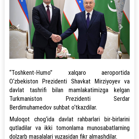
“Toshkent-Humo” xalqaro aeroportida
O‘zbekiston Prezidenti Shavkat Mirziyoyev va
davlat tashrifi bilan mamlakatimizga kelgan
Turkmaniston Prezidenti Serdar
Berdimuhamedov suhbat o‘tkazdilar.
Muloqot chog‘ida davlat rahbarlari bir-birlarini
qutladilar va ikki tomonlama munosabatlarning
dolzarb masalalari yuzasidan fikr almashdilar.