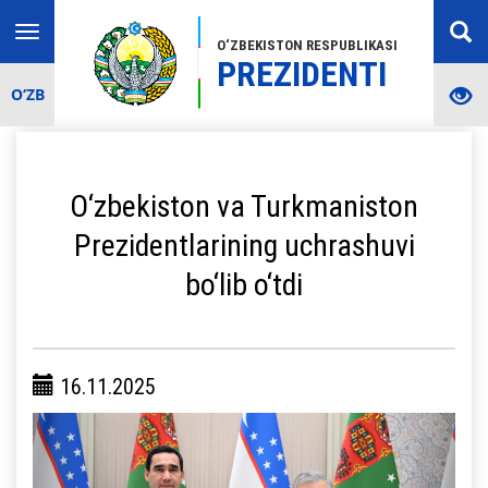
Toggle
O‘ZBEKISTON RESPUBLIKASI
navigation
PREZIDENTI
O‘ZB
O‘zbekiston va Turkmaniston
Prezidentlarining uchrashuvi
bo‘lib o‘tdi
16.11.2025