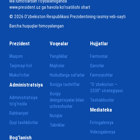
Ma'lumotlardan foydalanilganda
www.president.uz ga havola ko‘rsatilishi shart
© 2026 O‘zbekiston Respublikasi Prezidentining rasmiy veb-sayti
Barcha huquqlar himoyalangan
Prezident
Voqealar
Hujjatlar
Maqom
Yangiliklar
Farmonlar
Tarjimayi hol
Majlislar
Qarorlar
Mukofotlar
Hududlarga safarlar
Farmoyishlar
Administratsiya
Xorijga tashriflar
“Oʻzbekiston —
2030” strategiyasi
Xorijiy
Administratsiya
delegatsiyalar bilan
Tashabbuslar
to‘g‘risida
uchrashuvlar
Mediateka
Rahbariyat
Nutqlar
Quyi tashkilotlar
Fotogalereya
Tabriklar
Videogalereya
Bog'lanish