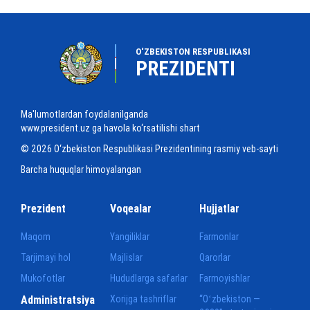
O‘ZBEKISTON RESPUBLIKASI
PREZIDENTI
Ma'lumotlardan foydalanilganda
www.president.uz ga havola ko‘rsatilishi shart
© 2026 O‘zbekiston Respublikasi Prezidentining rasmiy veb-sayti
Barcha huquqlar himoyalangan
Prezident
Voqealar
Hujjatlar
Maqom
Yangiliklar
Farmonlar
Tarjimayi hol
Majlislar
Qarorlar
Mukofotlar
Hududlarga safarlar
Farmoyishlar
Administratsiya
Xorijga tashriflar
“Oʻzbekiston —