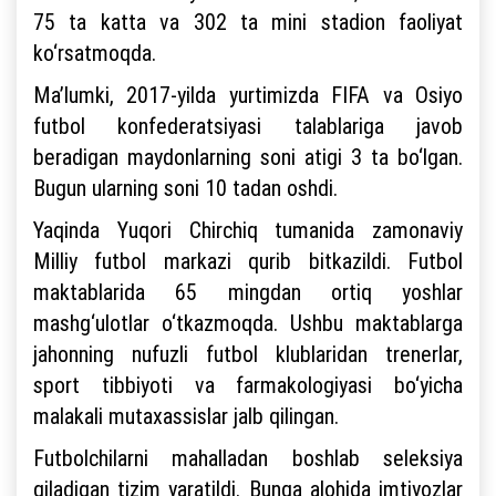
75 ta katta va 302 ta mini stadion faoliyat
ko‘rsatmoqda.
Ma’lumki, 2017-yilda yurtimizda FIFA va Osiyo
futbol konfederatsiyasi talablariga javob
beradigan maydonlarning soni atigi 3 ta bo‘lgan.
Bugun ularning soni 10 tadan oshdi.
Yaqinda Yuqori Chirchiq tumanida zamonaviy
Milliy futbol markazi qurib bitkazildi. Futbol
maktablarida 65 mingdan ortiq yoshlar
mashg‘ulotlar o‘tkazmoqda. Ushbu maktablarga
jahonning nufuzli futbol klublaridan trenerlar,
sport tibbiyoti va farmakologiyasi bo‘yicha
malakali mutaxassislar jalb qilingan.
Futbolchilarni mahalladan boshlab seleksiya
qiladigan tizim yaratildi. Bunga alohida imtiyozlar