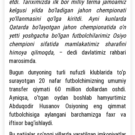
etdi. Tariximizda ilk bor milliy terma jamoamiz
kelgusi yilda bo‘ladigan jahon chempionati
yo‘llanmasini qo‘lga kiritdi. Ayni kunlarda
Qatarda bo‘layotgan jahon chempionatida o‘n
yetti yoshgacha bo‘lgan futbolchilarimiz Osiyo
chempioni sifatida mamlakatimiz sharafini
himoya qilmoqda,
– dedi davlatimiz rahbari
marosimda.
Bugun dunyoning turli nufuzli klublarida to‘p
surayotgan 20 nafar futbolchimizning umumiy
transfer qiymati 60 million dollardan oshdi.
Ayniqsa, o‘tgan oydan boshlab hamyurtimiz
Abduqodir Husanov Osiyoning eng qimmat
futbolchisiga aylangani barchamizga faxr va
iftixor bag‘ishlaydi.
Bu natijalar so‘nggi yillarda yaratilgan imkoniyatlar