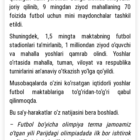
joriy qilinib, 9 mingdan ziyod mahallaning 70
foizida futbol uchun mini maydonchalar tashkil
etildi.
Shuningdek, 1,5 mingta maktabning futbol
stadionlari ta’mirlanib, 1 milliondan ziyod o‘quvchi
va mahalla yoshlari qamrab olindi. Yoshlar
o‘rtasida mahalla, tuman, viloyat va respublika
turnirlarini an’anaviy o‘tkazish yo‘lga qo‘yildi.
Musobaqalarda o‘zini ko‘rsatgan iqtidorli yoshlar
futbol maktablariga to‘g‘ridan-to‘g‘ri qabul
qilinmoqda.
Bu sa’y-harakatlar o‘z natijasini bera boshladi.
– Futbol bo‘yicha olimpiya terma jamoamiz
o‘tgan yili Parijdagi olimpiadada ilk bor ishtirok