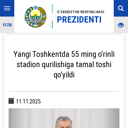
Toggle
O‘ZBEKISTON RESPUBLIKASI
navigation
PREZIDENTI
O‘ZB
Yangi Toshkentda 55 ming o‘rinli
stadion qurilishiga tamal toshi
qo‘yildi
11.11.2025