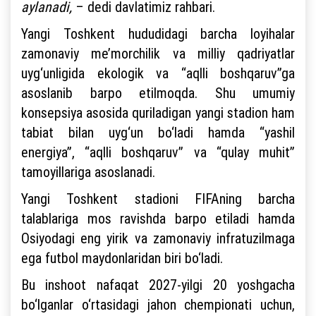
aylanadi,
– dedi davlatimiz rahbari.
Yangi Toshkent hududidagi barcha loyihalar
zamonaviy me’morchilik va milliy qadriyatlar
uyg‘unligida ekologik va “aqlli boshqaruv”ga
asoslanib barpo etilmoqda. Shu umumiy
konsepsiya asosida quriladigan yangi stadion ham
tabiat bilan uyg‘un bo‘ladi hamda “yashil
energiya”, “aqlli boshqaruv” va “qulay muhit”
tamoyillariga asoslanadi.
Yangi Toshkent stadioni FIFAning barcha
talablariga mos ravishda barpo etiladi hamda
Osiyodagi eng yirik va zamonaviy infratuzilmaga
ega futbol maydonlaridan biri bo‘ladi.
Bu inshoot nafaqat 2027-yilgi 20 yoshgacha
bo‘lganlar o‘rtasidagi jahon chempionati uchun,