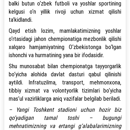
balki butun o‘zbek futboli va yoshlar sportining
kelgusi o‘n yillik rivoji uchun xizmat qilishi
ta’kidlandi.
Qayd etish lozim, mamlakatimizning yoshlar
o‘rtasidagi jahon chempionatiga mezbonlik qilishi
xalqaro hamjamiyatning O‘zbekistonga bo‘lgan
ishonchi va hurmatining yana bir ifodasidir.
Shu munosabat bilan chempionatga tayyorgarlik
bo‘yicha alohida davlat dasturi qabul qilinishi
aytildi. Infratuzilma, transport, mehmonxona,
tibbiy xizmat va volontyorlik tizimlari bo‘yicha
mas’ul vazirliklarga aniq vazifalar belgilab beriladi.
– Yangi Toshkent stadioni uchun hozir biz
qo‘yadigan tamal toshi – bugungi
mehnatimizning va ertangi g‘alabalarimizning