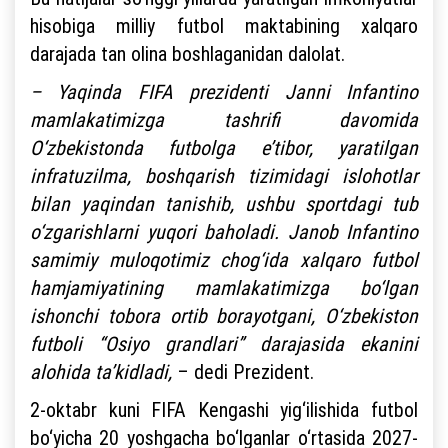
hisobiga milliy futbol maktabining xalqaro
darajada tan olina boshlaganidan dalolat.
– Yaqinda FIFA prezidenti Janni Infantino
mamlakatimizga tashrifi davomida
O‘zbekistonda futbolga e’tibor, yaratilgan
infratuzilma, boshqarish tizimidagi islohotlar
bilan yaqindan tanishib, ushbu sportdagi tub
o‘zgarishlarni yuqori baholadi. Janob Infantino
samimiy muloqotimiz chog‘ida xalqaro futbol
hamjamiyatining mamlakatimizga bo‘lgan
ishonchi tobora ortib borayotgani, O‘zbekiston
futboli “Osiyo grandlari” darajasida ekanini
alohida ta’kidladi,
– dedi Prezident.
2-oktabr kuni FIFA Kengashi yig‘ilishida futbol
bo‘yicha 20 yoshgacha bo‘lganlar o‘rtasida 2027-