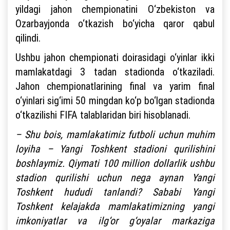
yildagi jahon chempionatini O‘zbekiston va
Ozarbayjonda o‘tkazish bo‘yicha qaror qabul
qilindi.
Ushbu jahon chempionati doirasidagi o‘yinlar ikki
mamlakatdagi 3 tadan stadionda o‘tkaziladi.
Jahon chempionatlarining final va yarim final
o‘yinlari sig‘imi 50 mingdan ko‘p bo‘lgan stadionda
o‘tkazilishi FIFA talablaridan biri hisoblanadi.
– Shu bois, mamlakatimiz futboli uchun muhim
loyiha – Yangi Toshkent stadioni qurilishini
boshlaymiz. Qiymati 100 million dollarlik ushbu
stadion qurilishi uchun nega aynan Yangi
Toshkent hududi tanlandi? Sababi Yangi
Toshkent kelajakda mamlakatimizning yangi
imkoniyatlar va ilg‘or g‘oyalar markaziga