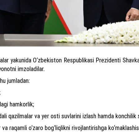
alar yakunida O‘zbekiston Respublikasi Prezidenti Shavka
notni imzoladilar.
 shu jumladan:
;
dagi hamkorlik;
dali qazilmalar va yer osti suvlarini izlash hamda konchilik
va raqamli o‘zaro bog‘liqlikni rivojlantirishga ko‘maklashis