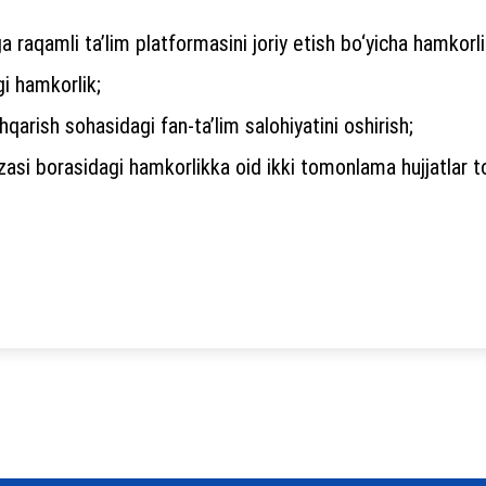
raqamli ta’lim platformasini joriy etish bo‘yicha hamkorli
gi hamkorlik;
qarish sohasidagi fan-ta’lim salohiyatini oshirish;
asi borasidagi hamkorlikka oid ikki tomonlama hujjatlar to