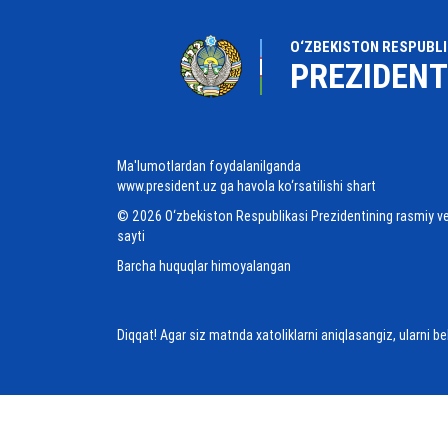
O‘ZBEKISTON RESPUBLI
PREZIDENT
Ma'lumotlardan foydalanilganda
www.president.uz ga havola ko‘rsatilishi shart
© 2026 O‘zbekiston Respublikasi Prezidentining rasmiy v
sayti
Barcha huquqlar himoyalangan
Diqqat! Agar siz matnda xatoliklarni aniqlasangiz, ularni b