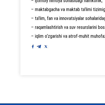
– ijtimoiy himoya sohasidagi hamkorlik;
– maktabgacha va maktab ta’limi tizimiga 
– ta’lim, fan va innovatsiyalar sohalarida
– raqamlashtirish va suv resurslarini bosh
– iqlim o‘zgarishi va atrof-muhit muhofaz