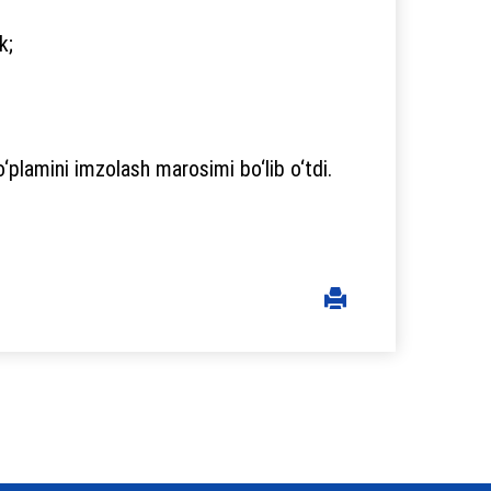
k;
‘plamini imzolash marosimi bo‘lib o‘tdi.