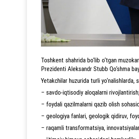
Toshkent shahrida bo‘lib o‘tgan muzokar
Prezidenti Aleksandr Stubb Qo‘shma bayo
Yetakchilar huzurida turli yo‘nalishlarda,
– savdo-iqtisodiy aloqalarni rivojlantirish
– foydali qazilmalarni qazib olish sohasi
– geologiya fanlari, geologik qidiruv, foy
– raqamli transformatsiya, innovatsiyalar 