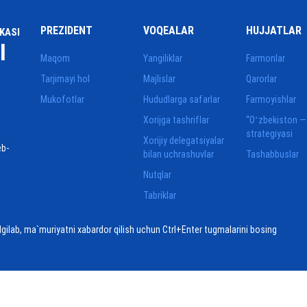
PREZIDENT
VOQEALAR
HUJJATLAR
KASI
I
Maqom
Yangiliklar
Farmonlar
Tarjimayi hol
Majlislar
Qarorlar
Mukofotlar
Hududlarga safarlar
Farmoyishlar
Xorijga tashriflar
“Oʻzbekiston —
strategiyasi
Xorijiy delegatsiyalar
eb-
bilan uchrashuvlar
Tashabbuslar
Nutqlar
Tabriklar
elgilab, ma`muriyatni xabardor qilish uchun Ctrl+Enter tugmalarini bosing