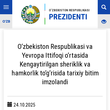
Toggle
O‘ZBEKISTON RESPUBLIKASI
navigation
PREZIDENTI
O‘ZB
O‘zbekiston Respublikasi va
Yevropa Ittifoqi o‘rtasida
Kengaytirilgan sheriklik va
hamkorlik to‘g‘risida tarixiy bitim
imzolandi
24.10.2025