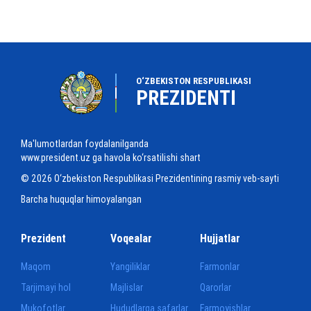
O‘ZBEKISTON RESPUBLIKASI
PREZIDENTI
Ma'lumotlardan foydalanilganda
www.president.uz ga havola ko‘rsatilishi shart
© 2026 O‘zbekiston Respublikasi Prezidentining rasmiy veb-sayti
Barcha huquqlar himoyalangan
Prezident
Voqealar
Hujjatlar
Maqom
Yangiliklar
Farmonlar
Tarjimayi hol
Majlislar
Qarorlar
Mukofotlar
Hududlarga safarlar
Farmoyishlar