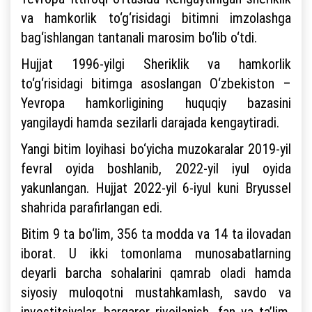
va hamkorlik to‘g‘risidagi bitimni imzolashga
bag‘ishlangan tantanali marosim bo‘lib o‘tdi.
Hujjat 1996-yilgi Sheriklik va hamkorlik
to‘g‘risidagi bitimga asoslangan O‘zbekiston –
Yevropa hamkorligining huquqiy bazasini
yangilaydi hamda sezilarli darajada kengaytiradi.
Yangi bitim loyihasi bo‘yicha muzokaralar 2019-yil
fevral oyida boshlanib, 2022-yil iyul oyida
yakunlangan. Hujjat 2022-yil 6-iyul kuni Bryussel
shahrida parafirlangan edi.
Bitim 9 ta bo‘lim, 356 ta modda va 14 ta ilovadan
iborat. U ikki tomonlama munosabatlarning
deyarli barcha sohalarini qamrab oladi hamda
siyosiy muloqotni mustahkamlash, savdo va
investitsiyalar, barqaror rivojlanish, fan va ta’lim,