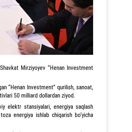
ti Shavkat Mirziyoyev “Henan Investment
lgan “Henan Investment” qurilish, sanoat,
vlari 50 milliard dollardan ziyod.
viy elektr stansiyalari, energiya saqlash
, toza energiya ishlab chiqarish bo‘yicha