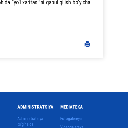
ida “yo‘l xaritasi”ni qabul qilish bo‘yicha
ADMINISTRATSIYA
MEDIATEKA
Administratsiya
Fotogalereya
to‘g‘risida
Videogalereya