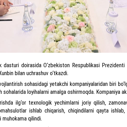
lik dasturi doirasida O‘zbekiston Respublikasi Preziden
unbin bilan uchrashuv o‘tkazdi.
ivojlantirish sohasidagi yetakchi kompaniyalaridan biri bo‘
h sohalarida loyihalarni amalga oshirmoqda. Kompaniya akti
rishda ilg‘or texnologik yechimlarni joriy qilish, zamona
biomahsulotlar ishlab chiqarish, chiqindilarni qayta ishlab
ri muhokama qilindi.