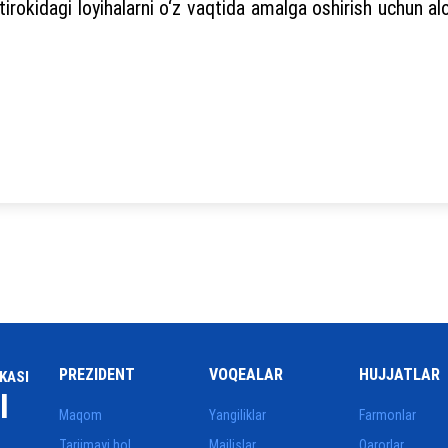
rokidagi loyihalarni o‘z vaqtida amalga oshirish uchun aloh
PREZIDENT
VOQEALAR
HUJJATLAR
KASI
I
Maqom
Yangiliklar
Farmonlar
Tarjimayi hol
Majlislar
Qarorlar