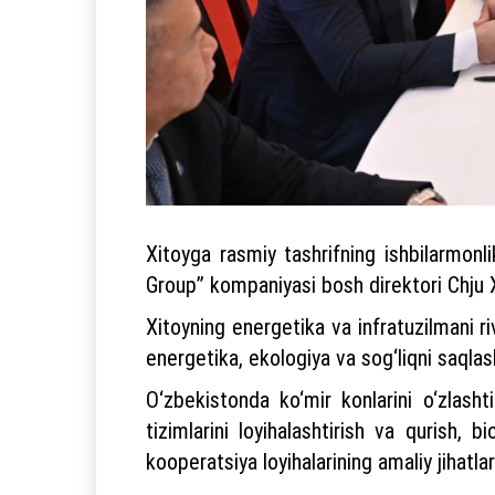
Xitoyga rasmiy tashrifning ishbilarmon
Group” kompaniyasi bosh direktori Chju X
Xitoyning energetika va infratuzilmani r
energetika, ekologiya va sog‘liqni saqlas
O‘zbekistonda ko‘mir konlarini o‘zlashti
tizimlarini loyihalashtirish va qurish, 
kooperatsiya loyihalarining amaliy jihatla