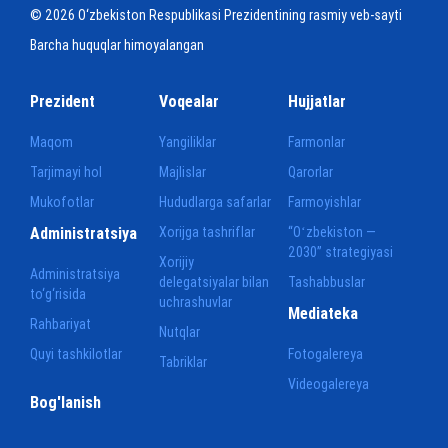
© 2026 O‘zbekiston Respublikasi Prezidentining rasmiy veb-sayti
Barcha huquqlar himoyalangan
Prezident
Voqealar
Hujjatlar
Maqom
Yangiliklar
Farmonlar
Tarjimayi hol
Majlislar
Qarorlar
Mukofotlar
Hududlarga safarlar
Farmoyishlar
Administratsiya
Xorijga tashriflar
“Oʻzbekiston —
2030” strategiyasi
Xorijiy
Administratsiya
delegatsiyalar bilan
Tashabbuslar
to‘g‘risida
uchrashuvlar
Mediateka
Rahbariyat
Nutqlar
Quyi tashkilotlar
Fotogalereya
Tabriklar
Videogalereya
Bog'lanish