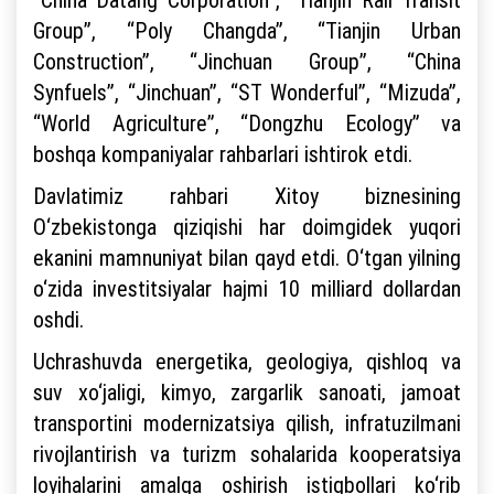
Group”, “Poly Changda”, “Tianjin Urban
Construction”, “Jinchuan Group”, “China
Synfuels”, “Jinchuan”, “ST Wonderful”, “Mizuda”,
“World Agriculture”, “Dongzhu Ecology” va
boshqa kompaniyalar rahbarlari ishtirok etdi.
Davlatimiz rahbari Xitoy biznesining
O‘zbekistonga qiziqishi har doimgidek yuqori
ekanini mamnuniyat bilan qayd etdi. O‘tgan yilning
o‘zida investitsiyalar hajmi 10 milliard dollardan
oshdi.
Uchrashuvda energetika, geologiya, qishloq va
suv xo‘jaligi, kimyo, zargarlik sanoati, jamoat
transportini modernizatsiya qilish, infratuzilmani
rivojlantirish va turizm sohalarida kooperatsiya
loyihalarini amalga oshirish istiqbollari ko‘rib