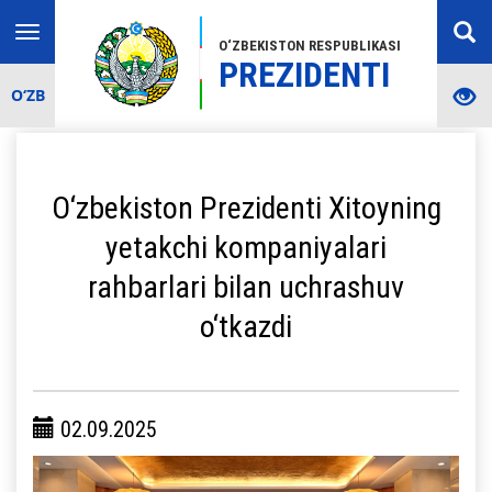
Toggle
O‘ZBEKISTON RESPUBLIKASI
navigation
PREZIDENTI
O‘ZB
O‘zbekiston Prezidenti Xitoyning
yetakchi kompaniyalari
rahbarlari bilan uchrashuv
o‘tkazdi
02.09.2025