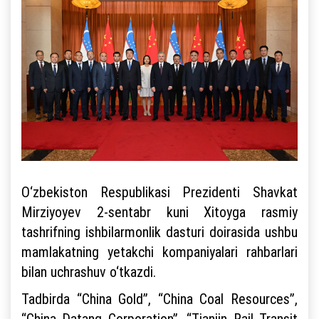
O‘zbekiston Respublikasi Prezidenti Shavkat
Mirziyoyev 2-sentabr kuni Xitoyga rasmiy
tashrifning ishbilarmonlik dasturi doirasida ushbu
mamlakatning yetakchi kompaniyalari rahbarlari
bilan uchrashuv o‘tkazdi.
Tadbirda “China Gold”, “China Coal Resources”,
“China Datang Corporation”, “Tianjin Rail Transit