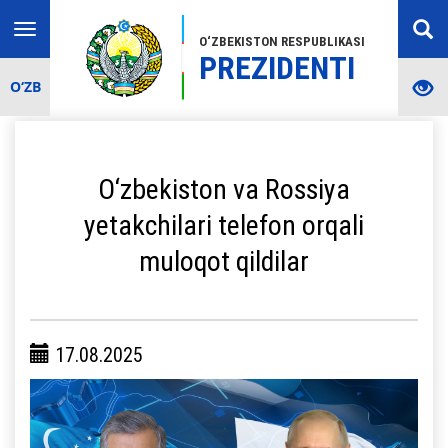
Toggle
O‘ZBEKISTON RESPUBLIKASI
navigation
PREZIDENTI
O‘ZB
O‘zbekiston va Rossiya
yetakchilari telefon orqali
muloqot qildilar
17.08.2025