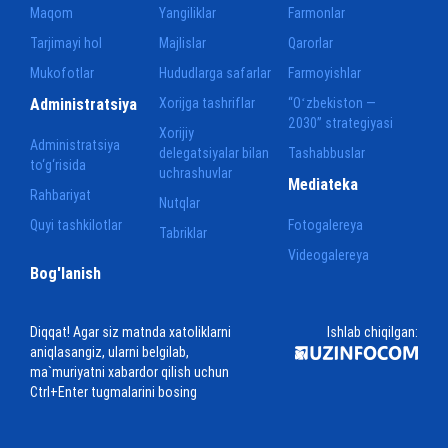
Maqom
Yangiliklar
Farmonlar
Tarjimayi hol
Majlislar
Qarorlar
Mukofotlar
Hududlarga safarlar
Farmoyishlar
Administratsiya
Xorijga tashriflar
“Oʻzbekiston —
2030” strategiyasi
Xorijiy
Administratsiya
delegatsiyalar bilan
Tashabbuslar
to‘g‘risida
uchrashuvlar
Mediateka
Rahbariyat
Nutqlar
Quyi tashkilotlar
Fotogalereya
Tabriklar
Videogalereya
Bog'lanish
Diqqat! Agar siz matnda xatoliklarni
Ishlab chiqilgan:
aniqlasangiz, ularni belgilab,
ma`muriyatni xabardor qilish uchun
Ctrl+Enter tugmalarini bosing