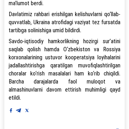
ma’lumot berdi.
Davlatimiz rahbari erishilgan kelishuvlarni qo‘llab-
quvvatlab, Ukraina atrofidagi vaziyat tez fursatda
tartibga solinishiga umid bildirdi.
Savdo-iqtisodiy hamkorlikning hozirgi sur’atini
saqlab qolish hamda O‘zbekiston va Rossiya
korxonalarining ustuvor kooperatsiya loyihalarini
jadallashtirishga qaratilgan muvofiqlashtirilgan
choralar ko‘rish masalalari ham ko‘rib chiqildi.
Barcha darajalarda faol muloqot va
almashinuvlarni davom ettirish muhimligi qayd
etildi.