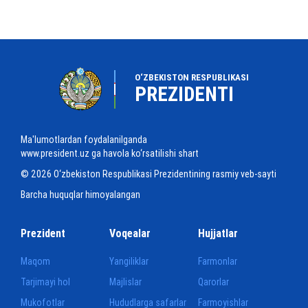
O‘ZBEKISTON RESPUBLIKASI
PREZIDENTI
Ma'lumotlardan foydalanilganda
www.president.uz ga havola ko‘rsatilishi shart
© 2026 O‘zbekiston Respublikasi Prezidentining rasmiy veb-sayti
Barcha huquqlar himoyalangan
Prezident
Voqealar
Hujjatlar
Maqom
Yangiliklar
Farmonlar
Tarjimayi hol
Majlislar
Qarorlar
Mukofotlar
Hududlarga safarlar
Farmoyishlar