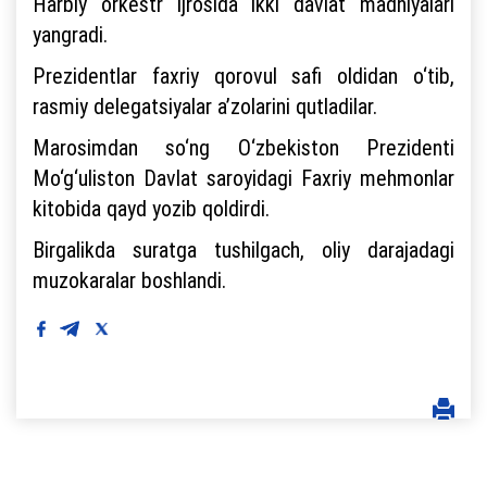
Harbiy orkestr ijrosida ikki davlat madhiyalari
yangradi.
Prezidentlar faxriy qorovul safi oldidan o‘tib,
rasmiy delegatsiyalar a’zolarini qutladilar.
Marosimdan so‘ng O‘zbekiston Prezidenti
Mo‘g‘uliston Davlat saroyidagi Faxriy mehmonlar
kitobida qayd yozib qoldirdi.
Birgalikda suratga tushilgach, oliy darajadagi
muzokaralar boshlandi.