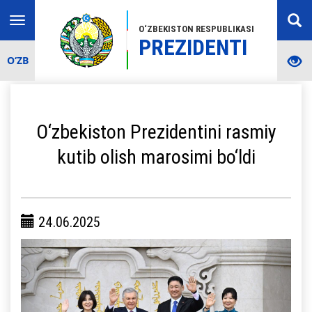
Toggle
O‘ZBEKISTON RESPUBLIKASI
navigation
PREZIDENTI
O‘ZB
O‘zbekiston Prezidentini rasmiy
kutib olish marosimi bo‘ldi
24.06.2025