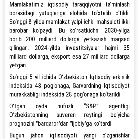
Mamlakatimiz iqtisodiy taraqqiyotni ta’minlash
borasidagi yutuqlariga alohida to‘xtalib o‘tildi.
So‘nggi 8 yilda mamlakat yalpi ichki mahsuloti ikki
barobar ko‘paydi. Bu ko‘rsatkichni 2030-yilga
borib 200 milliard dollarga yetkazish maqsad
qilingan. 2024-yilda investitsiyalar hajmi 35
milliard dollarga, eksport esa 27 milliard dollarga
yetgan.
So‘nggi 5 yil ichida O‘zbekiston Iqtisodiy erkinlik
indeksida 48 pog‘onaga, Garvardning Iqtisodiyot
murakkabligi indeksida 28 pog‘onaga ko‘tarildi.
O‘tgan oyda nufuzli “S&P” agentligi
O‘zbekistonning suveren reytingi bo‘yicha
prognozini "barqaror"dan "ijobiy"ga ko‘tardi.
Bugun jahon iqtisodiyoti yangi o‘zgarishlar