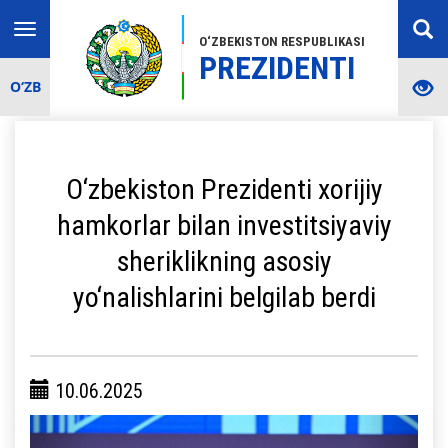
Toggle
O‘ZBEKISTON RESPUBLIKASI
navigation
PREZIDENTI
O‘ZB
O‘zbekiston Prezidenti xorijiy
hamkorlar bilan investitsiyaviy
sheriklikning asosiy
yo‘nalishlarini belgilab berdi
10.06.2025