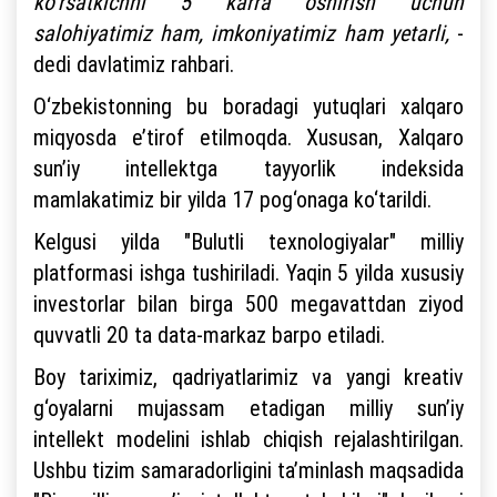
ko‘rsatkichni 5 karra oshirish uchun
salohiyatimiz ham, imkoniyatimiz ham yetarli,
-
dedi davlatimiz rahbari.
O‘zbekistonning bu boradagi yutuqlari xalqaro
miqyosda e’tirof etilmoqda. Xususan, Xalqaro
sun’iy intellektga tayyorlik indeksida
mamlakatimiz bir yilda 17 pog‘onaga ko‘tarildi.
Kelgusi yilda "Bulutli texnologiyalar" milliy
platformasi ishga tushiriladi. Yaqin 5 yilda xususiy
investorlar bilan birga 500 megavattdan ziyod
quvvatli 20 ta data-markaz barpo etiladi.
Boy tariximiz, qadriyatlarimiz va yangi kreativ
g‘oyalarni mujassam etadigan milliy sun’iy
intellekt modelini ishlab chiqish rejalashtirilgan.
Ushbu tizim samaradorligini ta’minlash maqsadida