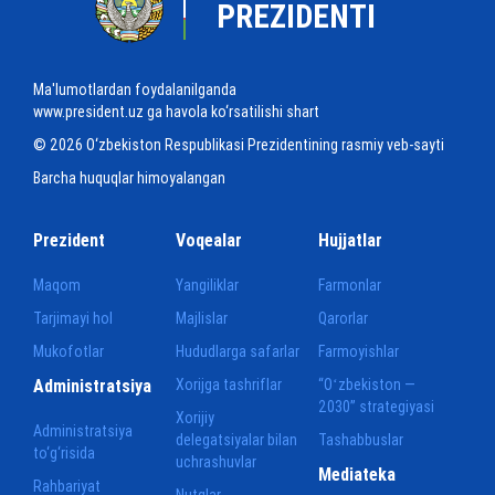
PREZIDENTI
Ma'lumotlardan foydalanilganda
www.president.uz ga havola ko‘rsatilishi shart
© 2026 O‘zbekiston Respublikasi Prezidentining rasmiy veb-sayti
Barcha huquqlar himoyalangan
Prezident
Voqealar
Hujjatlar
Maqom
Yangiliklar
Farmonlar
Tarjimayi hol
Majlislar
Qarorlar
Mukofotlar
Hududlarga safarlar
Farmoyishlar
Administratsiya
Xorijga tashriflar
“Oʻzbekiston —
2030” strategiyasi
Xorijiy
Administratsiya
delegatsiyalar bilan
Tashabbuslar
to‘g‘risida
uchrashuvlar
Mediateka
Rahbariyat
Nutqlar