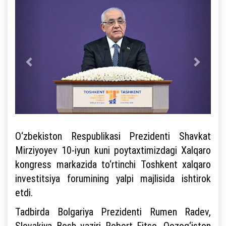
O‘zbekiston Respublikasi Prezidenti Shavkat
Mirziyoyev 10-iyun kuni poytaxtimizdagi Xalqaro
kongress markazida to‘rtinchi Toshkent xalqaro
investitsiya forumining yalpi majlisida ishtirok
etdi.
Tadbirda Bolgariya Prezidenti Rumen Radev,
Slovakiya Bosh vaziri Robert Fitso, Qozog‘iston