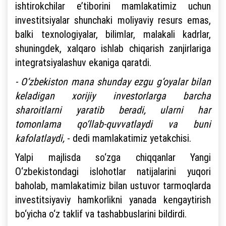
ishtirokchilar e’tiborini mamlakatimiz uchun
investitsiyalar shunchaki moliyaviy resurs emas,
balki texnologiyalar, bilimlar, malakali kadrlar,
shuningdek, xalqaro ishlab chiqarish zanjirlariga
integratsiyalashuv ekaniga qaratdi.
- O‘zbekiston mana shunday ezgu g‘oyalar bilan
keladigan xorijiy investorlarga barcha
sharoitlarni yaratib beradi, ularni har
tomonlama qo‘llab-quvvatlaydi va buni
kafolatlaydi,
- dedi mamlakatimiz yetakchisi.
Yalpi majlisda so‘zga chiqqanlar Yangi
O‘zbekistondagi islohotlar natijalarini yuqori
baholab, mamlakatimiz bilan ustuvor tarmoqlarda
investitsiyaviy hamkorlikni yanada kengaytirish
bo‘yicha o‘z taklif va tashabbuslarini bildirdi.