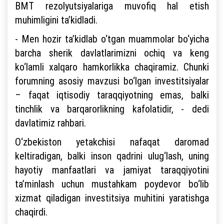
BMT rezolyutsiyalariga muvofiq hal etish
muhimligini ta’kidladi.
- Men hozir ta’kidlab o‘tgan muammolar bo‘yicha
barcha sherik davlatlarimizni ochiq va keng
ko‘lamli xalqaro hamkorlikka chaqiramiz. Chunki
forumning asosiy mavzusi bo‘lgan investitsiyalar
– faqat iqtisodiy taraqqiyotning emas, balki
tinchlik va barqarorlikning kafolatidir, - dedi
davlatimiz rahbari.
O‘zbekiston yetakchisi nafaqat daromad
keltiradigan, balki inson qadrini ulug‘lash, uning
hayotiy manfaatlari va jamiyat taraqqiyotini
ta’minlash uchun mustahkam poydevor bo‘lib
xizmat qiladigan investitsiya muhitini yaratishga
chaqirdi.