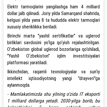
Elektr tarmoqlarini yangilashga ham 4 milliard
dollar jalb qilinadi. Joriy yilda Samarqand shahrida,
kelgusi yilda yana 8 ta hududda elektr tarmoqlari
xususiy sheriklikka beriladi.
Birinchi marta "yashil sertifikatlar" va uglerod
birliklari savdosini yo‘lga qo‘yish rejalashtirilgan.
O‘zbekiston global uglerod bozorlariga qo‘shiladi,
"Yashil O‘zbekiston" iqlim investitsiyalari
platformasi yaratiladi.
Ikkinchidan, raqamli texnologiyalar va sun’iy
intellekt iqtisodiyotning yangi "drayveri"ga
aylanmoqda.
- Mamlakatimizda shu yilning o‘zida IT eksporti
1 milliard dollarga yetadi. 2030-yilga borib, bu