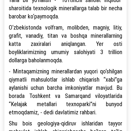
sharoitida texnologik minerallarga talab bir necha
barobar ko‘paymoqda.
O‘zbekistonda volfram, molibden, magniy, litiy,
grafit, vanadiy, titan va boshqa minerallarning
katta zaxiralari aniqlangan. Yer osti
boyliklarimizning umumiy salohiyati 3 trillion
dollarga baholanmoqda.
- Mintaqamizning minerallardan yuqori qo‘shilgan
qiymatli mahsulotlar ishlab chiqarish “xabi”ga
aylanishi uchun barcha imkoniyatlar mavjud. Bu
borada Toshkent va Samarqand viloyatlarida
“Kelajak metallari texnoparki”ni bunyod
etmoqdamiz, - dedi davlatimiz rahbari.
Shu bois geologiya-qidiruv ishlaridan tayyor