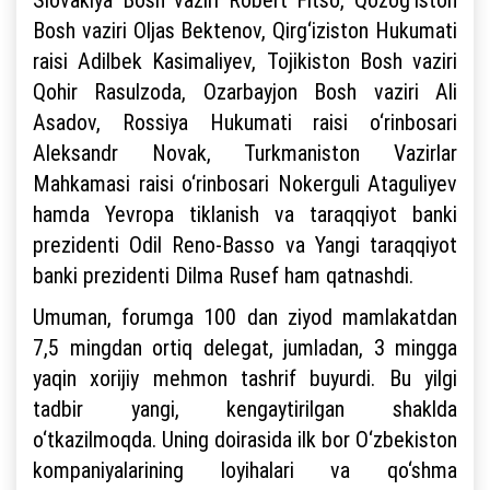
Bosh vaziri Oljas Bektenov, Qirg‘iziston Hukumati
raisi Adilbek Kasimaliyev, Tojikiston Bosh vaziri
Qohir Rasulzoda, Ozarbayjon Bosh vaziri Ali
Asadov, Rossiya Hukumati raisi o‘rinbosari
Aleksandr Novak, Turkmaniston Vazirlar
Mahkamasi raisi o‘rinbosari Nokerguli Ataguliyev
hamda Yevropa tiklanish va taraqqiyot banki
prezidenti Odil Reno-Basso va Yangi taraqqiyot
banki prezidenti Dilma Rusef ham qatnashdi.
Umuman, forumga 100 dan ziyod mamlakatdan
7,5 mingdan ortiq delegat, jumladan, 3 mingga
yaqin xorijiy mehmon tashrif buyurdi. Bu yilgi
tadbir yangi, kengaytirilgan shaklda
o‘tkazilmoqda. Uning doirasida ilk bor O‘zbekiston
kompaniyalarining loyihalari va qo‘shma