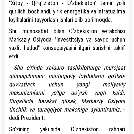
"Xitoy - Qirg‘iziston - O‘zbekiston" temir yo‘li
qurilishi boshlandi, yirik energetika va infratuzilma
loyihalarini tayyorlash ishlari olib borilmoqda.
Shu munosabat bilan O‘zbekiston yetakchisi
Markaziy Osiyoda "Investitsiya va savdo uchun
yaxlit hudud" konsepsiyasini ilgari surishni taklif
etdi.
- Shu o‘rinda xalqaro tashkilotlarga murojaat
qilmoqchiman: mintaqaviy loyihalarni qo‘llab-
quvvatlash uchun yangi moliyaviy
mexanizmlarni yo‘lga qo‘yish vaqti keldi.
Birgalikda harakat qilsak, Markaziy Osiyoni
tinchlik va taraqqiyot makoniga aylantiramiz,
-
dedi Prezident.
So‘zining yakunida O‘zbekiston rahbari