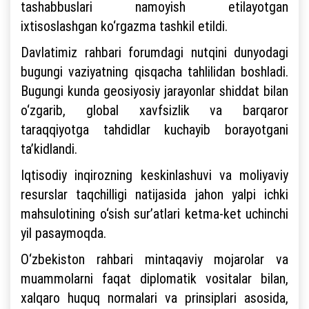
tashabbuslari namoyish etilayotgan
ixtisoslashgan ko‘rgazma tashkil etildi.
Davlatimiz rahbari forumdagi nutqini dunyodagi
bugungi vaziyatning qisqacha tahlilidan boshladi.
Bugungi kunda geosiyosiy jarayonlar shiddat bilan
o‘zgarib, global xavfsizlik va barqaror
taraqqiyotga tahdidlar kuchayib borayotgani
ta’kidlandi.
Iqtisodiy inqirozning keskinlashuvi va moliyaviy
resurslar taqchilligi natijasida jahon yalpi ichki
mahsulotining o‘sish sur’atlari ketma-ket uchinchi
yil pasaymoqda.
O‘zbekiston rahbari mintaqaviy mojarolar va
muammolarni faqat diplomatik vositalar bilan,
xalqaro huquq normalari va prinsiplari asosida,