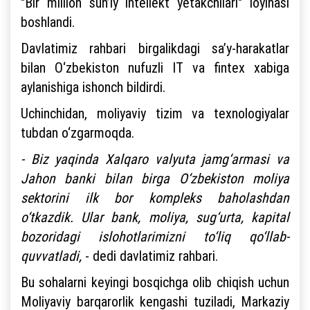
"Bir million sun’iy intellekt yetakchilari" loyihasi
boshlandi.
Davlatimiz rahbari birgalikdagi sa’y-harakatlar
bilan O‘zbekiston nufuzli IT va fintex xabiga
aylanishiga ishonch bildirdi.
Uchinchidan, moliyaviy tizim va texnologiyalar
tubdan o‘zgarmoqda.
- Biz yaqinda Xalqaro valyuta jamg‘armasi va
Jahon banki bilan birga O‘zbekiston moliya
sektorini ilk bor kompleks baholashdan
o‘tkazdik. Ular bank, moliya, sug‘urta, kapital
bozoridagi islohotlarimizni to‘liq qo‘llab-
quvvatladi,
- dedi davlatimiz rahbari.
Bu sohalarni keyingi bosqichga olib chiqish uchun
Moliyaviy barqarorlik kengashi tuziladi, Markaziy