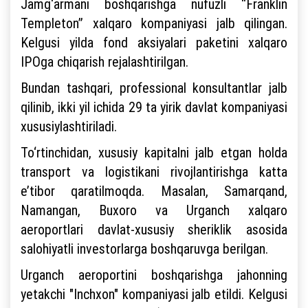
Jamg‘armani boshqarishga nufuzli “Franklin
Templeton” xalqaro kompaniyasi jalb qilingan.
Kelgusi yilda fond aksiyalari paketini xalqaro
IPOga chiqarish rejalashtirilgan.
Bundan tashqari, professional konsultantlar jalb
qilinib, ikki yil ichida 29 ta yirik davlat kompaniyasi
xususiylashtiriladi.
To‘rtinchidan, xususiy kapitalni jalb etgan holda
transport va logistikani rivojlantirishga katta
e’tibor qaratilmoqda. Masalan, Samarqand,
Namangan, Buxoro va Urganch xalqaro
aeroportlari davlat-xususiy sheriklik asosida
salohiyatli investorlarga boshqaruvga berilgan.
Urganch aeroportini boshqarishga jahonning
yetakchi "Inchxon" kompaniyasi jalb etildi. Kelgusi