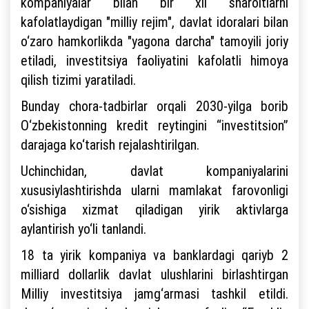
kompaniyalar bilan bir xil sharoitlarni
kafolatlaydigan "milliy rejim", davlat idoralari bilan
o‘zaro hamkorlikda "yagona darcha" tamoyili joriy
etiladi, investitsiya faoliyatini kafolatli himoya
qilish tizimi yaratiladi.
Bunday chora-tadbirlar orqali 2030-yilga borib
O‘zbekistonning kredit reytingini “investitsion”
darajaga ko‘tarish rejalashtirilgan.
Uchinchidan, davlat kompaniyalarini
xususiylashtirishda ularni mamlakat farovonligi
o‘sishiga xizmat qiladigan yirik aktivlarga
aylantirish yo‘li tanlandi.
18 ta yirik kompaniya va banklardagi qariyb 2
milliard dollarlik davlat ulushlarini birlashtirgan
Milliy investitsiya jamg‘armasi tashkil etildi.