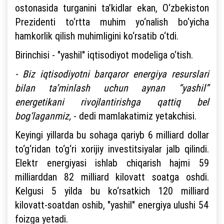
ostonasida turganini ta’kidlar ekan, O‘zbekiston
Prezidenti to‘rtta muhim yo‘nalish bo‘yicha
hamkorlik qilish muhimligini ko‘rsatib o‘tdi.
Birinchisi - "yashil" iqtisodiyot modeliga o‘tish.
- Biz iqtisodiyotni barqaror energiya resurslari
bilan ta’minlash uchun aynan “yashil”
energetikani rivojlantirishga qattiq bel
bog‘laganmiz,
- dedi mamlakatimiz yetakchisi.
Keyingi yillarda bu sohaga qariyb 6 milliard dollar
to‘g‘ridan to‘g‘ri xorijiy investitsiyalar jalb qilindi.
Elektr energiyasi ishlab chiqarish hajmi 59
milliarddan 82 milliard kilovatt soatga oshdi.
Kelgusi 5 yilda bu ko‘rsatkich 120 milliard
kilovatt-soatdan oshib, "yashil" energiya ulushi 54
foizga yetadi.