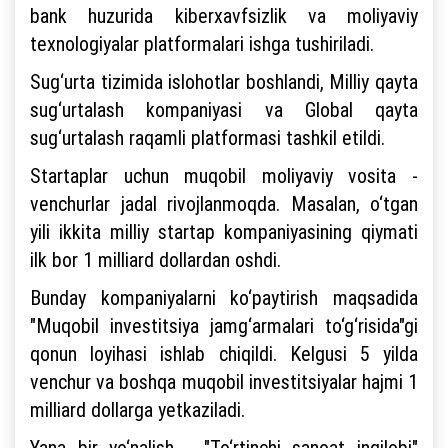
bank huzurida kiberxavfsizlik va moliyaviy
texnologiyalar platformalari ishga tushiriladi.
Sug‘urta tizimida islohotlar boshlandi, Milliy qayta
sug‘urtalash kompaniyasi va Global qayta
sug‘urtalash raqamli platformasi tashkil etildi.
Startaplar uchun muqobil moliyaviy vosita -
venchurlar jadal rivojlanmoqda. Masalan, o‘tgan
yili ikkita milliy startap kompaniyasining qiymati
ilk bor 1 milliard dollardan oshdi.
Bunday kompaniyalarni ko‘paytirish maqsadida
"Muqobil investitsiya jamg‘armalari to‘g‘risida"gi
qonun loyihasi ishlab chiqildi. Kelgusi 5 yilda
venchur va boshqa muqobil investitsiyalar hajmi 1
milliard dollarga yetkaziladi.
Yana bir yo‘nalish - "To‘rtinchi sanoat inqilobi"