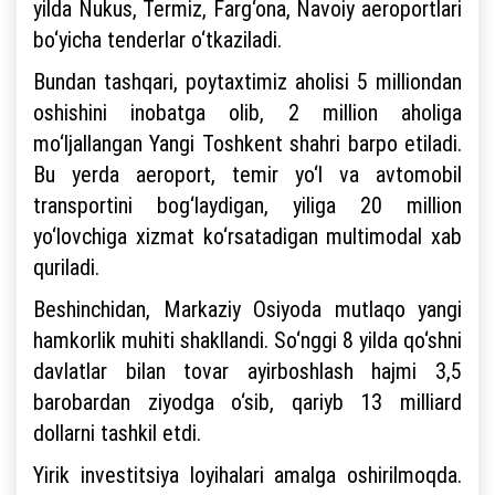
yilda Nukus, Termiz, Farg‘ona, Navoiy aeroportlari
bo‘yicha tenderlar o‘tkaziladi.
Bundan tashqari, poytaxtimiz aholisi 5 milliondan
oshishini inobatga olib, 2 million aholiga
mo‘ljallangan Yangi Toshkent shahri barpo etiladi.
Bu yerda aeroport, temir yo‘l va avtomobil
transportini bog‘laydigan, yiliga 20 million
yo‘lovchiga xizmat ko‘rsatadigan multimodal xab
quriladi.
Beshinchidan, Markaziy Osiyoda mutlaqo yangi
hamkorlik muhiti shakllandi. So‘nggi 8 yilda qo‘shni
davlatlar bilan tovar ayirboshlash hajmi 3,5
barobardan ziyodga o‘sib, qariyb 13 milliard
dollarni tashkil etdi.
Yirik investitsiya loyihalari amalga oshirilmoqda.