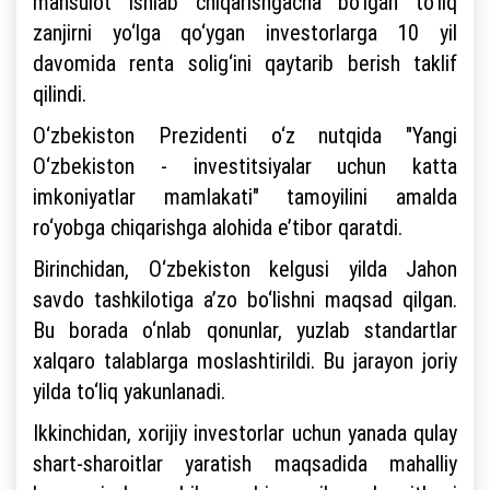
mahsulot ishlab chiqarishgacha bo‘lgan to‘liq
zanjirni yo‘lga qo‘ygan investorlarga 10 yil
davomida renta solig‘ini qaytarib berish taklif
qilindi.
O‘zbekiston Prezidenti o‘z nutqida "Yangi
O‘zbekiston - investitsiyalar uchun katta
imkoniyatlar mamlakati" tamoyilini amalda
ro‘yobga chiqarishga alohida e’tibor qaratdi.
Birinchidan, O‘zbekiston kelgusi yilda Jahon
savdo tashkilotiga a’zo bo‘lishni maqsad qilgan.
Bu borada o‘nlab qonunlar, yuzlab standartlar
xalqaro talablarga moslashtirildi. Bu jarayon joriy
yilda to‘liq yakunlanadi.
Ikkinchidan, xorijiy investorlar uchun yanada qulay
shart-sharoitlar yaratish maqsadida mahalliy