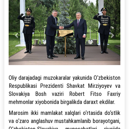
Oliy darajadagi muzokaralar yakunida O‘zbekiston
Respublikasi Prezidenti Shavkat Mirziyoyev va
Slovakiya Bosh vaziri Robert Fitso Faxriy
mehmonlar xiyobonida birgalikda daraxt ekdilar.
Marosim ikki mamlakat xalqlari o‘rtasida do‘stlik
va o‘zaro anglashuv mustahkamlanib borayotgani,
O‘zbekiston-Slovakiya munosabatlari rivojida