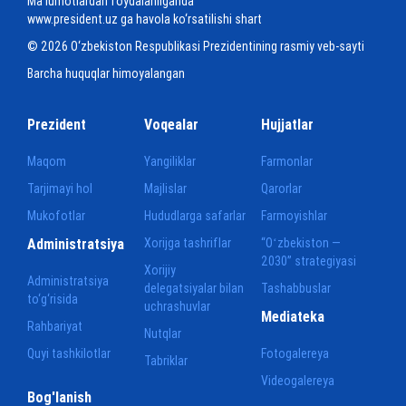
Ma'lumotlardan foydalanilganda
www.president.uz ga havola ko‘rsatilishi shart
© 2026 O‘zbekiston Respublikasi Prezidentining rasmiy veb-sayti
Barcha huquqlar himoyalangan
Prezident
Voqealar
Hujjatlar
Maqom
Yangiliklar
Farmonlar
Tarjimayi hol
Majlislar
Qarorlar
Mukofotlar
Hududlarga safarlar
Farmoyishlar
Administratsiya
Xorijga tashriflar
“Oʻzbekiston —
2030” strategiyasi
Xorijiy
Administratsiya
delegatsiyalar bilan
Tashabbuslar
to‘g‘risida
uchrashuvlar
Mediateka
Rahbariyat
Nutqlar
Quyi tashkilotlar
Fotogalereya
Tabriklar
Videogalereya
Bog'lanish