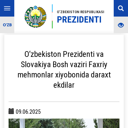
Toggle
O‘ZBEKISTON RESPUBLIKASI
navigation
PREZIDENTI
O‘ZB
O‘zbekiston Prezidenti va
Slovakiya Bosh vaziri Faxriy
mehmonlar xiyobonida daraxt
ekdilar
09.06.2025