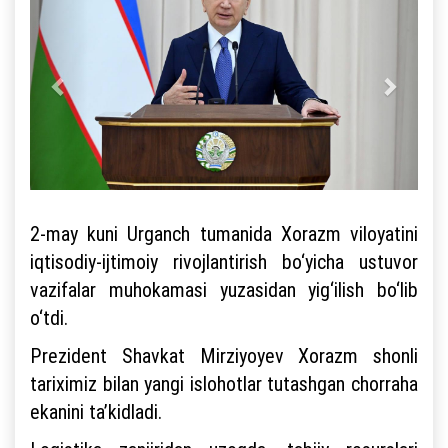
2-may kuni Urganch tumanida Xorazm viloyatini
iqtisodiy-ijtimoiy rivojlantirish bo‘yicha ustuvor
vazifalar muhokamasi yuzasidan yig‘ilish bo‘lib
o‘tdi.
Prezident Shavkat Mirziyoyev Xorazm shonli
tariximiz bilan yangi islohotlar tutashgan chorraha
ekanini ta’kidladi.