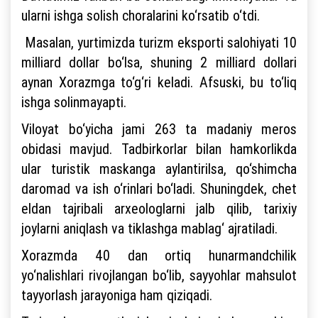
ularni ishga solish choralarini ko‘rsatib o‘tdi.
Masalan, yurtimizda turizm eksporti salohiyati 10
milliard dollar bo‘lsa, shuning 2 milliard dollari
aynan Xorazmga to‘g‘ri keladi. Afsuski, bu to‘liq
ishga solinmayapti.
Viloyat bo‘yicha jami 263 ta madaniy meros
obidasi mavjud. Tadbirkorlar bilan hamkorlikda
ular turistik maskanga aylantirilsa, qo‘shimcha
daromad va ish o‘rinlari bo‘ladi. Shuningdek, chet
eldan tajribali arxeologlarni jalb qilib, tarixiy
joylarni aniqlash va tiklashga mablag‘ ajratiladi.
Xorazmda 40 dan ortiq hunarmandchilik
yo‘nalishlari rivojlangan bo‘lib, sayyohlar mahsulot
tayyorlash jarayoniga ham qiziqadi.