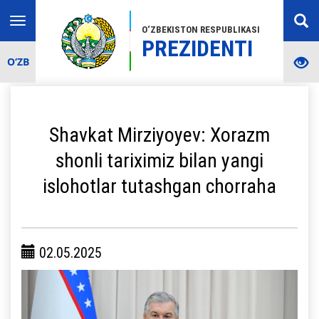
Toggle
O‘ZBEKISTON RESPUBLIKASI
navigation
PREZIDENTI
O‘ZB
Shavkat Mirziyoyev: Xorazm
shonli tariximiz bilan yangi
islohotlar tutashgan chorraha
02.05.2025