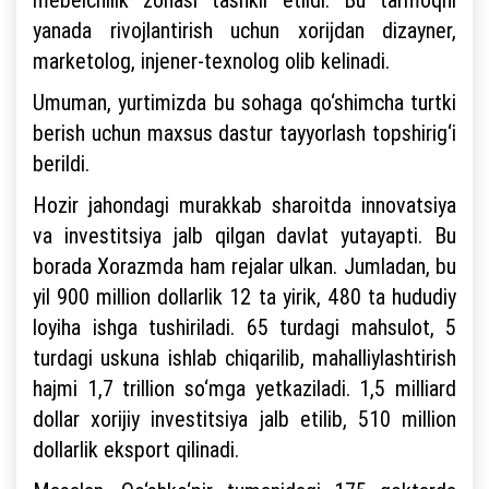
yanada rivojlantirish uchun xorijdan dizayner,
marketolog, injener-texnolog olib kelinadi.
Umuman, yurtimizda bu sohaga qo‘shimcha turtki
berish uchun maxsus dastur tayyorlash topshirig‘i
berildi.
Hozir jahondagi murakkab sharoitda innovatsiya
va investitsiya jalb qilgan davlat yutayapti. Bu
borada Xorazmda ham rejalar ulkan. Jumladan, bu
yil 900 million dollarlik 12 ta yirik, 480 ta hududiy
loyiha ishga tushiriladi. 65 turdagi mahsulot, 5
turdagi uskuna ishlab chiqarilib, mahalliylashtirish
hajmi 1,7 trillion so‘mga yetkaziladi. 1,5 milliard
dollar xorijiy investitsiya jalb etilib, 510 million
dollarlik eksport qilinadi.