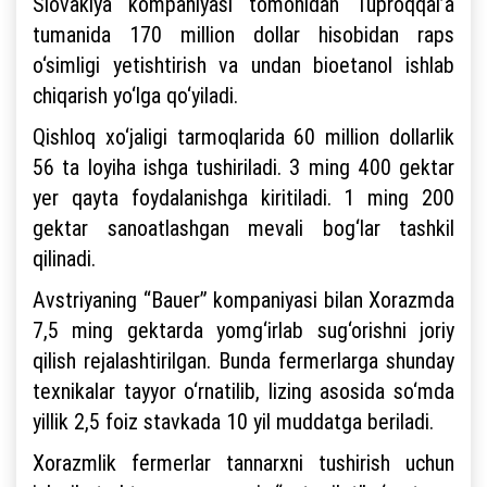
Slovakiya kompaniyasi tomonidan Tuproqqal’a
tumanida 170 million dollar hisobidan raps
o‘simligi yetishtirish va undan bioetanol ishlab
chiqarish yo‘lga qo‘yiladi.
Qishloq xo‘jaligi tarmoqlarida 60 million dollarlik
56 ta loyiha ishga tushiriladi. 3 ming 400 gektar
yer qayta foydalanishga kiritiladi. 1 ming 200
gektar sanoatlashgan mevali bog‘lar tashkil
qilinadi.
Avstriyaning “Bauer” kompaniyasi bilan Xorazmda
7,5 ming gektarda yomg‘irlab sug‘orishni joriy
qilish rejalashtirilgan. Bunda fermerlarga shunday
texnikalar tayyor o‘rnatilib, lizing asosida so‘mda
yillik 2,5 foiz stavkada 10 yil muddatga beriladi.
Xorazmlik fermerlar tannarxni tushirish uchun