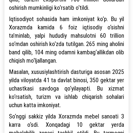
oshirish mumkinligi ko‘rsatib o‘tildi.
Iqtisodiyot sohasida ham imkoniyat ko‘p. Bu yil
Xorazmda kamida 6 foiz iqtisodiy o‘sishni
ta’minlab, yalpi hududiy mahsulotni 60 trillion
so‘mdan oshirish ko‘zda tutilgan. 265 ming aholini
band qilib, 104 ming odamni kambag‘allikdan olib
chiqish mo‘ljallangan.
Masalan, xususiylashtirish dasturiga asosan 2025
yilda viloyatda 41 ta davlat binosi, 350 gektar yer
uchastkasi savdoga qo‘yilayapti. Bu xizmat
ko‘rsatish, turizm va ishlab chiqarish sohalari
uchun katta imkoniyat.
So‘nggi sakkiz yilda Xorazmda mebel sanoati 3
karra o‘sdi. Xonqadagi 10 gektar yerda
mebelchilik zonasi tashkil etildi. Bu tarmoqni