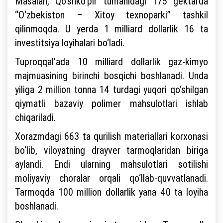
Masalan, Qo‘shko‘pir tumanidagi 175 gektarda
“O‘zbekiston – Xitoy texnoparki” tashkil
qilinmoqda. U yerda 1 milliard dollarlik 16 ta
investitsiya loyihalari bo‘ladi.
Tuproqqal’ada 10 milliard dollarlik gaz-kimyo
majmuasining birinchi bosqichi boshlanadi. Unda
yiliga 2 million tonna 14 turdagi yuqori qo‘shilgan
qiymatli bazaviy polimer mahsulotlari ishlab
chiqariladi.
Xorazmdagi 663 ta qurilish materiallari korxonasi
bo‘lib, viloyatning drayver tarmoqlaridan biriga
aylandi. Endi ularning mahsulotlari sotilishi
moliyaviy choralar orqali qo‘llab-quvvatlanadi.
Tarmoqda 100 million dollarlik yana 40 ta loyiha
boshlanadi.