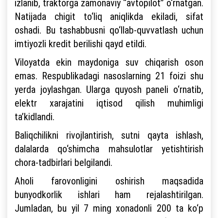
izlanib, traktorga zamonaviy “avtopilot” o‘rnatgan.
Natijada chigit to‘liq aniqlikda ekiladi, sifat
oshadi. Bu tashabbusni qo‘llab-quvvatlash uchun
imtiyozli kredit berilishi qayd etildi.
Viloyatda ekin maydoniga suv chiqarish oson
emas. Respublikadagi nasoslarning 21 foizi shu
yerda joylashgan. Ularga quyosh paneli o‘rnatib,
elektr xarajatini iqtisod qilish muhimligi
ta’kidlandi.
Baliqchilikni rivojlantirish, sutni qayta ishlash,
dalalarda qo‘shimcha mahsulotlar yetishtirish
chora-tadbirlari belgilandi.
Aholi farovonligini oshirish maqsadida
bunyodkorlik ishlari ham rejalashtirilgan.
Jumladan, bu yil 7 ming xonadonli 200 ta ko‘p