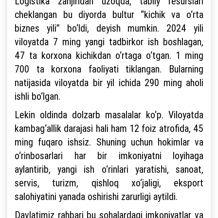
Logistika zanjiridan uzoqda, tabiiy resurslari
cheklangan bu diyorda bultur “kichik va o‘rta
biznes yili” bo‘ldi, deyish mumkin. 2024 yili
viloyatda 7 ming yangi tadbirkor ish boshlagan,
47 ta korxona kichikdan o‘rtaga o‘tgan. 1 ming
700 ta korxona faoliyati tiklangan. Bularning
natijasida viloyatda bir yil ichida 290 ming aholi
ishli bo‘lgan.
Lekin oldinda dolzarb masalalar ko‘p. Viloyatda
kambag‘allik darajasi hali ham 12 foiz atrofida, 45
ming fuqaro ishsiz. Shuning uchun hokimlar va
o‘rinbosarlari har bir imkoniyatni loyihaga
aylantirib, yangi ish o‘rinlari yaratishi, sanoat,
servis, turizm, qishloq xo‘jaligi, eksport
salohiyatini yanada oshirishi zarurligi aytildi.
Davlatimiz rahbari bu sohalardagi imkoniyatlar va