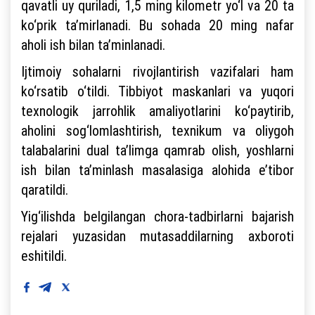
qavatli uy quriladi, 1,5 ming kilometr yo‘l va 20 ta
ko‘prik ta’mirlanadi. Bu sohada 20 ming nafar
aholi ish bilan ta’minlanadi.
Ijtimoiy sohalarni rivojlantirish vazifalari ham
ko‘rsatib o‘tildi. Tibbiyot maskanlari va yuqori
texnologik jarrohlik amaliyotlarini ko‘paytirib,
aholini sog‘lomlashtirish, texnikum va oliygoh
talabalarini dual ta’limga qamrab olish, yoshlarni
ish bilan ta’minlash masalasiga alohida e’tibor
qaratildi.
Yig‘ilishda belgilangan chora-tadbirlarni bajarish
rejalari yuzasidan mutasaddilarning axboroti
eshitildi.