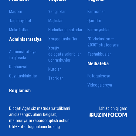
Maqom
Yangiliklar
Farmonlar
Tarjimayi hol
Majlislar
Qarorlar
Mukofotlar
Hududlarga safarlar
Farmoyishlar
Administratsiya
Xorijga tashriflar
“Oʻzbekiston —
2030” strategiyasi
Xorijiy
Administratsiya
delegatsiyalar bilan
Tashabbuslar
to‘g‘risida
uchrashuvlar
Mediateka
Rahbariyat
Nutqlar
Quyi tashkilotlar
Fotogalereya
Tabriklar
Videogalereya
Bog'lanish
Diqqat! Agar siz matnda xatoliklarni
Ishlab chiqilgan:
aniqlasangiz, ularni belgilab,
ma`muriyatni xabardor qilish uchun
Ctrl+Enter tugmalarini bosing