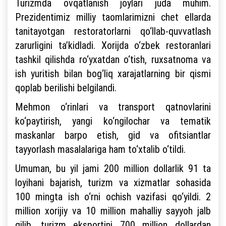
Turizmda ovqatlanish joylari juda muhim.
Prezidentimiz milliy taomlarimizni chet ellarda
tanitayotgan restoratorlarni qo‘llab-quvvatlash
zarurligini ta’kidladi. Xorijda o‘zbek restoranlari
tashkil qilishda ro‘yxatdan o‘tish, ruxsatnoma va
ish yuritish bilan bog‘liq xarajatlarning bir qismi
qoplab berilishi belgilandi.
Mehmon o‘rinlari va transport qatnovlarini
ko‘paytirish, yangi ko‘ngilochar va tematik
maskanlar barpo etish, gid va ofitsiantlar
tayyorlash masalalariga ham to‘xtalib o‘tildi.
Umuman, bu yil jami 200 million dollarlik 91 ta
loyihani bajarish, turizm va xizmatlar sohasida
100 mingta ish o‘rni ochish vazifasi qo‘yildi. 2
million xorijiy va 10 million mahalliy sayyoh jalb
qilib, turizm eksportini 700 million dollardan