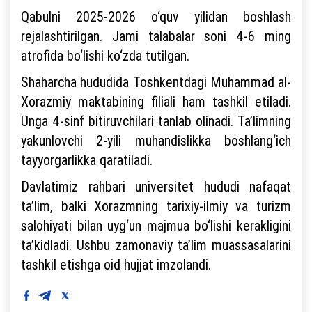
Qabulni 2025-2026 o‘quv yilidan boshlash
rejalashtirilgan. Jami talabalar soni 4-6 ming
atrofida bo‘lishi ko‘zda tutilgan.
Shaharcha hududida Toshkentdagi Muhammad al-
Xorazmiy maktabining filiali ham tashkil etiladi.
Unga 4-sinf bitiruvchilari tanlab olinadi. Ta’limning
yakunlovchi 2-yili muhandislikka boshlang‘ich
tayyorgarlikka qaratiladi.
Davlatimiz rahbari universitet hududi nafaqat
ta’lim, balki Xorazmning tarixiy-ilmiy va turizm
salohiyati bilan uyg‘un majmua bo‘lishi kerakligini
ta’kidladi. Ushbu zamonaviy ta’lim muassasalarini
tashkil etishga oid hujjat imzolandi.