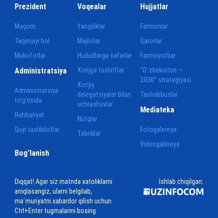
Prezident
Voqealar
Hujjatlar
Maqom
Yangiliklar
Farmonlar
Tarjimayi hol
Majlislar
Qarorlar
Mukofotlar
Hududlarga safarlar
Farmoyishlar
Administratsiya
Xorijga tashriflar
“Oʻzbekiston —
2030” strategiyasi
Xorijiy
Administratsiya
delegatsiyalar bilan
Tashabbuslar
to‘g‘risida
uchrashuvlar
Mediateka
Rahbariyat
Nutqlar
Quyi tashkilotlar
Fotogalereya
Tabriklar
Videogalereya
Bog'lanish
Diqqat! Agar siz matnda xatoliklarni
Ishlab chiqilgan:
aniqlasangiz, ularni belgilab,
ma`muriyatni xabardor qilish uchun
Ctrl+Enter tugmalarini bosing