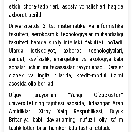
etish chora-tadbirlari, asosiy yo‘nalishlari haqida
axborot berildi.
Universitetda 3 ta: matematika va informatika
fakulteti, aerokosmik texnologiyalar muhandisligi
fakulteti hamda sun’iy intellekt fakulteti bo‘ladi.
Ularda iqtisodiyot, axborot texnologiyalari,
sanoat, xavfsizlik, energetika va ekologiya kabi
sohalar uchun mutaxassislar tayyorlanadi. Darslar
o‘zbek va ingliz tillarida, kredit-modul tizimi
asosida olib boriladi.
O‘quv jarayonlari “Yangi O‘zbekiston”
universitetining tajribasi asosida, Birlashgan Arab
Amirliklari, Xitoy Xalq Respublikasi, Buyuk
Britaniya kabi davlatlarning nufuzli oliy ta’lim
tashkilotlari bilan hamkorlikda tashkil etiladi.