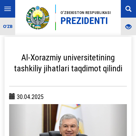
Toggle
O‘ZBEKISTON RESPUBLIKASI
navigation
PREZIDENTI
O‘ZB
Al-Xorazmiy universitetining
tashkiliy jihatlari taqdimot qilindi
30.04.2025