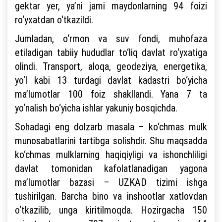
gektar yer, ya’ni jami maydonlarning 94 foizi
ro‘yxatdan o‘tkazildi.
Jumladan, o‘rmon va suv fondi, muhofaza
etiladigan tabiiy hududlar to‘liq davlat ro‘yxatiga
olindi. Transport, aloqa, geodeziya, energetika,
yo‘l kabi 13 turdagi davlat kadastri bo‘yicha
ma’lumotlar 100 foiz shakllandi. Yana 7 ta
yo‘nalish bo‘yicha ishlar yakuniy bosqichda.
Sohadagi eng dolzarb masala – ko‘chmas mulk
munosabatlarini tartibga solishdir. Shu maqsadda
ko‘chmas mulklarning haqiqiyligi va ishonchliligi
davlat tomonidan kafolatlanadigan yagona
ma’lumotlar bazasi – UZKAD tizimi ishga
tushirilgan. Barcha bino va inshootlar xatlovdan
o‘tkazilib, unga kiritilmoqda. Hozirgacha 150