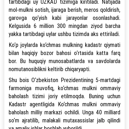
tartibdagi uy UZKAD tizimiga kiritiladi. Natijada
mol-mulkni sotish, ijaraga berish, meros qoldirish,
garovga qo‘yish kabi jarayonlar osonlashadi.
Kelgusida 6 million 300 mingdan ziyod barcha
yakka tartibdagi uylar ushbu tizimda aks ettiriladi.
Ko‘p joylarda ko‘chmas mulkning kadastr qiymati
bilan haqiqiy bozor bahosi o‘rtasida katta farq
bor. Bu huquqiy munosabatlarda va savdolarda
nomutanosiblikni keltirib chiqaryapti.
Shu bois O‘zbekiston Prezidentining 5-martdagi
farmoniga muvofiq, ko‘chmas mulkni ommaviy
baholash tizimi joriy etilmoqda. Buning uchun
Kadastr agentligida Ko‘chmas mulkni ommaviy
baholash milliy markazi ochildi. Unga 40 milliard
so‘m ajratilib, malakali mutaxassislar jalb qilindi
va amaliy ishlar boshlab yuborildi.