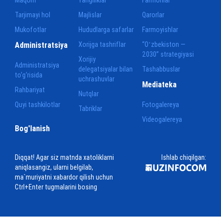
Tarjimayi hol
Majlislar
Qarorlar
Mukofotlar
Hududlarga safarlar
Farmoyishlar
Administratsiya
Xorijga tashriflar
“Oʻzbekiston —
2030” strategiyasi
Xorijiy
Administratsiya
delegatsiyalar bilan
Tashabbuslar
to‘g‘risida
uchrashuvlar
Mediateka
Rahbariyat
Nutqlar
Quyi tashkilotlar
Fotogalereya
Tabriklar
Videogalereya
Bog'lanish
Diqqat! Agar siz matnda xatoliklarni
Ishlab chiqilgan:
aniqlasangiz, ularni belgilab,
ma`muriyatni xabardor qilish uchun
Ctrl+Enter tugmalarini bosing