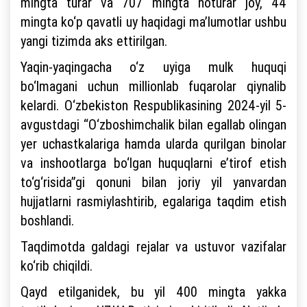
mingta turar va 707 mingta noturar joy, 44
mingta ko‘p qavatli uy haqidagi ma’lumotlar ushbu
yangi tizimda aks ettirilgan.
Yaqin-yaqingacha o‘z uyiga mulk huquqi
bo‘lmagani uchun millionlab fuqarolar qiynalib
kelardi. O‘zbekiston Respublikasining 2024-yil 5-
avgustdagi “O‘zboshimchalik bilan egallab olingan
yer uchastkalariga hamda ularda qurilgan binolar
va inshootlarga bo‘lgan huquqlarni e’tirof etish
to‘g‘risida”gi qonuni bilan joriy yil yanvardan
hujjatlarni rasmiylashtirib, egalariga taqdim etish
boshlandi.
Taqdimotda galdagi rejalar va ustuvor vazifalar
ko‘rib chiqildi.
Qayd etilganidek, bu yil 400 mingta yakka