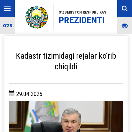
Toggle
O‘ZBEKISTON RESPUBLIKASI
navigation
PREZIDENTI
O‘ZB
Kadastr tizimidagi rejalar ko‘rib
chiqildi
29.04.2025