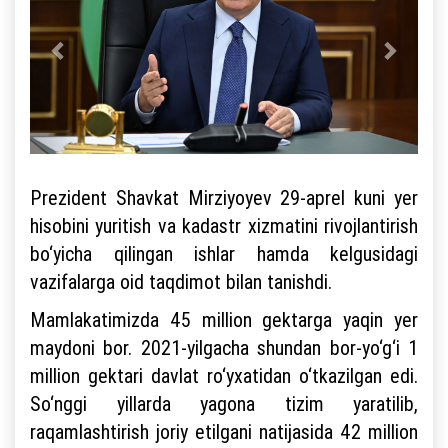
Prezident Shavkat Mirziyoyev 29-aprel kuni yer
hisobini yuritish va kadastr xizmatini rivojlantirish
bo‘yicha qilingan ishlar hamda kelgusidagi
vazifalarga oid taqdimot bilan tanishdi.
Mamlakatimizda 45 million gektarga yaqin yer
maydoni bor. 2021-yilgacha shundan bor-yo‘g‘i 1
million gektari davlat ro‘yxatidan o‘tkazilgan edi.
So‘nggi yillarda yagona tizim yaratilib,
raqamlashtirish joriy etilgani natijasida 42 million