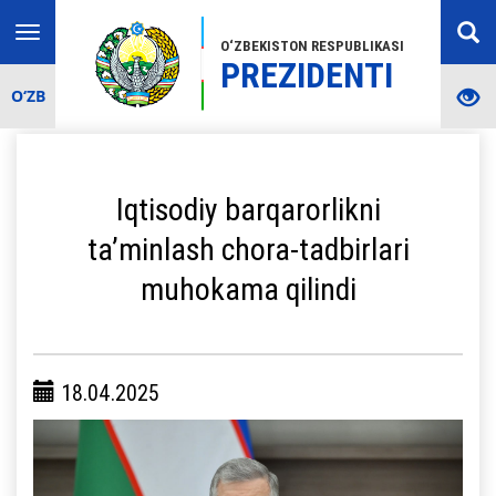
Toggle
O‘ZBEKISTON RESPUBLIKASI
navigation
PREZIDENTI
O‘ZB
Iqtisodiy barqarorlikni
ta’minlash chora-tadbirlari
muhokama qilindi
18.04.2025