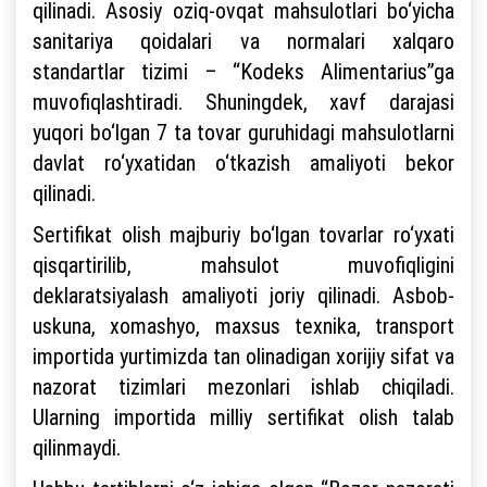
qilinadi. Asosiy oziq-ovqat mahsulotlari bo‘yicha
sanitariya qoidalari va normalari xalqaro
standartlar tizimi – “Kodeks Alimentarius”ga
muvofiqlashtiradi. Shuningdek, xavf darajasi
yuqori bo‘lgan 7 ta tovar guruhidagi mahsulotlarni
davlat ro‘yxatidan o‘tkazish amaliyoti bekor
qilinadi.
Sertifikat olish majburiy bo‘lgan tovarlar ro‘yxati
qisqartirilib, mahsulot muvofiqligini
deklaratsiyalash amaliyoti joriy qilinadi. Asbob-
uskuna, xomashyo, maxsus texnika, transport
importida yurtimizda tan olinadigan xorijiy sifat va
nazorat tizimlari mezonlari ishlab chiqiladi.
Ularning importida milliy sertifikat olish talab
qilinmaydi.