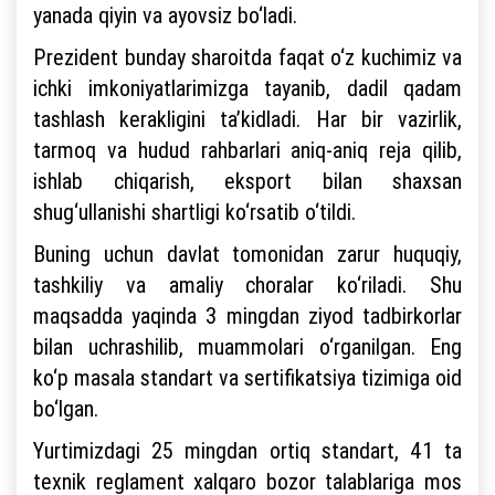
yanada qiyin va ayovsiz bo‘ladi.
Prezident bunday sharoitda faqat o‘z kuchimiz va
ichki imkoniyatlarimizga tayanib, dadil qadam
tashlash kerakligini ta’kidladi. Har bir vazirlik,
tarmoq va hudud rahbarlari aniq-aniq reja qilib,
ishlab chiqarish, eksport bilan shaxsan
shug‘ullanishi shartligi ko‘rsatib o‘tildi.
Buning uchun davlat tomonidan zarur huquqiy,
tashkiliy va amaliy choralar ko‘riladi. Shu
maqsadda yaqinda 3 mingdan ziyod tadbirkorlar
bilan uchrashilib, muammolari o‘rganilgan. Eng
ko‘p masala standart va sertifikatsiya tizimiga oid
bo‘lgan.
Yurtimizdagi 25 mingdan ortiq standart, 41 ta
texnik reglament xalqaro bozor talablariga mos