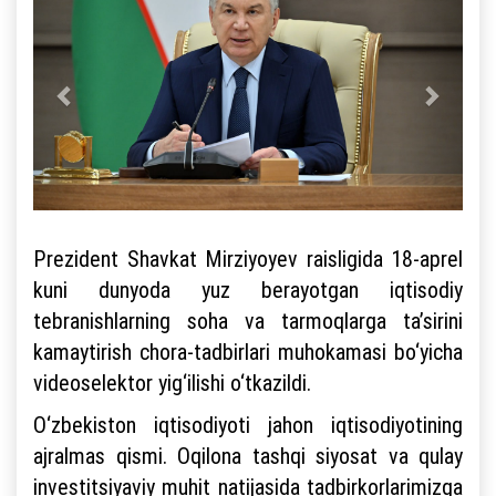
Prezident Shavkat Mirziyoyev raisligida 18-aprel
kuni dunyoda yuz berayotgan iqtisodiy
tebranishlarning soha va tarmoqlarga ta’sirini
kamaytirish chora-tadbirlari muhokamasi bo‘yicha
videoselektor yig‘ilishi o‘tkazildi.
O‘zbekiston iqtisodiyoti jahon iqtisodiyotining
ajralmas qismi. Oqilona tashqi siyosat va qulay
investitsiyaviy muhit natijasida tadbirkorlarimizga