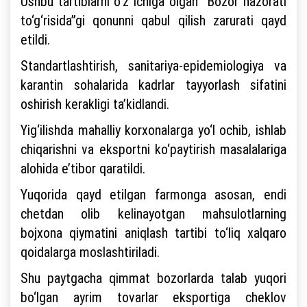
Ushbu tartiblarni o‘z ichiga olgan “Bozor nazorati
to‘g‘risida”gi qonunni qabul qilish zarurati qayd
etildi.
Standartlashtirish, sanitariya-epidemiologiya va
karantin sohalarida kadrlar tayyorlash sifatini
oshirish kerakligi ta’kidlandi.
Yig‘ilishda mahalliy korxonalarga yo‘l ochib, ishlab
chiqarishni va eksportni ko‘paytirish masalalariga
alohida e’tibor qaratildi.
Yuqorida qayd etilgan farmonga asosan, endi
chetdan olib kelinayotgan mahsulotlarning
bojxona qiymatini aniqlash tartibi to‘liq xalqaro
qoidalarga moslashtiriladi.
Shu paytgacha qimmat bozorlarda talab yuqori
bo‘lgan ayrim tovarlar eksportiga cheklov