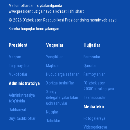
Ma'lumotlardan foydalanilganda
www.president.uz ga havola ko‘rsatilishi shart
© 2026 O‘zbekiston Respublikasi Prezidentining rasmiy veb-sayti
Barcha huquqlar himoyalangan
Prezident
Voqealar
Hujjatlar
Maqom
Yangiliklar
Farmonlar
Tarjimayi hol
Majlislar
Qarorlar
Mukofotlar
Hududlarga safarlar
Farmoyishlar
Administratsiya
Xorijga tashriflar
“Oʻzbekiston —
2030” strategiyasi
Xorijiy
Administratsiya
delegatsiyalar bilan
Tashabbuslar
to‘g‘risida
uchrashuvlar
Mediateka
Rahbariyat
Nutqlar
Quyi tashkilotlar
Fotogalereya
Tabriklar
Videogalereya