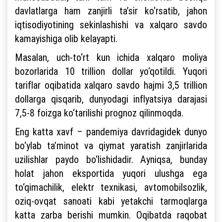
davlatlarga ham zanjirli ta’sir ko‘rsatib, jahon
iqtisodiyotining sekinlashishi va xalqaro savdo
kamayishiga olib kelayapti.
Masalan, uch-to‘rt kun ichida xalqaro moliya
bozorlarida 10 trillion dollar yo‘qotildi. Yuqori
tariflar oqibatida xalqaro savdo hajmi 3,5 trillion
dollarga qisqarib, dunyodagi inflyatsiya darajasi
7,5-8 foizga ko‘tarilishi prognoz qilinmoqda.
Eng katta xavf – pandemiya davridagidek dunyo
bo‘ylab ta’minot va qiymat yaratish zanjirlarida
uzilishlar paydo bo‘lishidadir. Ayniqsa, bunday
holat jahon eksportida yuqori ulushga ega
to‘qimachilik, elektr texnikasi, avtomobilsozlik,
oziq-ovqat sanoati kabi yetakchi tarmoqlarga
katta zarba berishi mumkin. Oqibatda raqobat