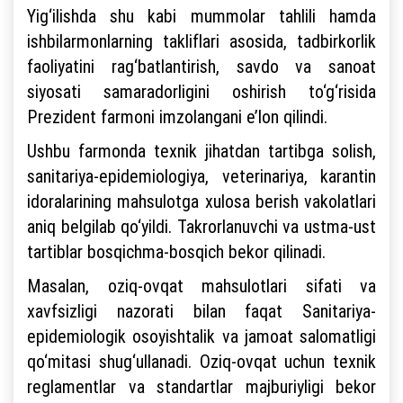
Yig‘ilishda shu kabi mummolar tahlili hamda
ishbilarmonlarning takliflari asosida, tadbirkorlik
faoliyatini rag‘batlantirish, savdo va sanoat
siyosati samaradorligini oshirish to‘g‘risida
Prezident farmoni imzolangani e’lon qilindi.
Ushbu farmonda texnik jihatdan tartibga solish,
sanitariya-epidemiologiya, veterinariya, karantin
idoralarining mahsulotga xulosa berish vakolatlari
aniq belgilab qo‘yildi. Takrorlanuvchi va ustma-ust
tartiblar bosqichma-bosqich bekor qilinadi.
Masalan, oziq-ovqat mahsulotlari sifati va
xavfsizligi nazorati bilan faqat Sanitariya-
epidemiologik osoyishtalik va jamoat salomatligi
qo‘mitasi shug‘ullanadi. Oziq-ovqat uchun texnik
reglamentlar va standartlar majburiyligi bekor