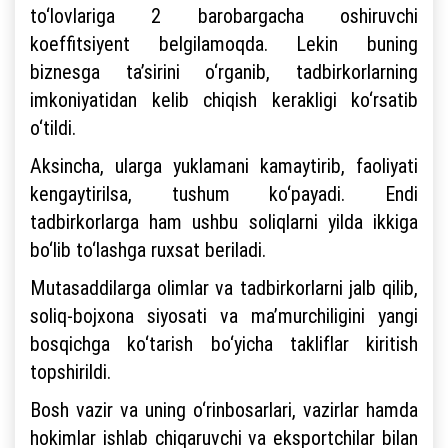
to‘lovlariga 2 barobargacha oshiruvchi
koeffitsiyent belgilamoqda. Lekin buning
biznesga ta’sirini o‘rganib, tadbirkorlarning
imkoniyatidan kelib chiqish kerakligi ko‘rsatib
o‘tildi.
Aksincha, ularga yuklamani kamaytirib, faoliyati
kengaytirilsa, tushum ko‘payadi. Endi
tadbirkorlarga ham ushbu soliqlarni yilda ikkiga
bo‘lib to‘lashga ruxsat beriladi.
Mutasaddilarga olimlar va tadbirkorlarni jalb qilib,
soliq-bojxona siyosati va ma’murchiligini yangi
bosqichga ko‘tarish bo‘yicha takliflar kiritish
topshirildi.
Bosh vazir va uning o‘rinbosarlari, vazirlar hamda
hokimlar ishlab chiqaruvchi va eksportchilar bilan