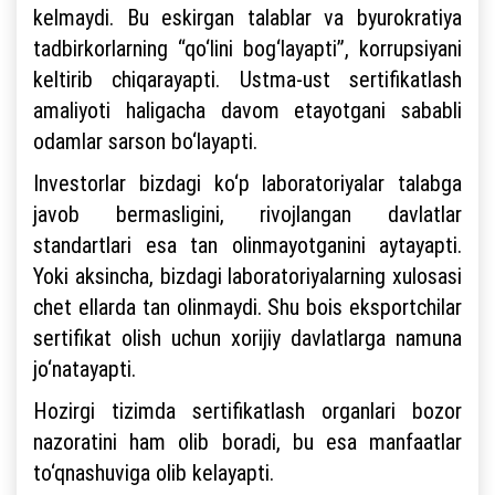
kelmaydi. Bu eskirgan talablar va byurokratiya
tadbirkorlarning “qo‘lini bog‘layapti”, korrupsiyani
keltirib chiqarayapti. Ustma-ust sertifikatlash
amaliyoti haligacha davom etayotgani sababli
odamlar sarson bo‘layapti.
Investorlar bizdagi ko‘p laboratoriyalar talabga
javob bermasligini, rivojlangan davlatlar
standartlari esa tan olinmayotganini aytayapti.
Yoki aksincha, bizdagi laboratoriyalarning xulosasi
chet ellarda tan olinmaydi. Shu bois eksportchilar
sertifikat olish uchun xorijiy davlatlarga namuna
jo‘natayapti.
Hozirgi tizimda sertifikatlash organlari bozor
nazoratini ham olib boradi, bu esa manfaatlar
to‘qnashuviga olib kelayapti.