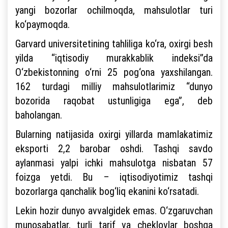
yangi bozorlar ochilmoqda, mahsulotlar turi
ko‘paymoqda.
Garvard universitetining tahliliga ko‘ra, oxirgi besh
yilda “iqtisodiy murakkablik indeksi”da
O‘zbekistonning o‘rni 25 pog‘ona yaxshilangan.
162 turdagi milliy mahsulotlarimiz “dunyo
bozorida raqobat ustunligiga ega”, deb
baholangan.
Bularning natijasida oxirgi yillarda mamlakatimiz
eksporti 2,2 barobar oshdi. Tashqi savdo
aylanmasi yalpi ichki mahsulotga nisbatan 57
foizga yetdi. Bu – iqtisodiyotimiz tashqi
bozorlarga qanchalik bog‘liq ekanini ko‘rsatadi.
Lekin hozir dunyo avvalgidek emas. O‘zgaruvchan
munosabatlar, turli tarif va cheklovlar boshqa