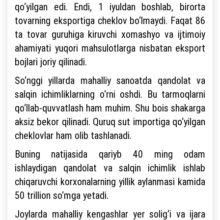
qo‘yilgan edi. Endi, 1 iyuldan boshlab, birorta
tovarning eksportiga cheklov bo‘lmaydi. Faqat 86
ta tovar guruhiga kiruvchi xomashyo va ijtimoiy
ahamiyati yuqori mahsulotlarga nisbatan eksport
bojlari joriy qilinadi.
So‘nggi yillarda mahalliy sanoatda qandolat va
salqin ichimliklarning o‘rni oshdi. Bu tarmoqlarni
qo‘llab-quvvatlash ham muhim. Shu bois shakarga
aksiz bekor qilinadi. Quruq sut importiga qo‘yilgan
cheklovlar ham olib tashlanadi.
Buning natijasida qariyb 40 ming odam
ishlaydigan qandolat va salqin ichimlik ishlab
chiqaruvchi korxonalarning yillik aylanmasi kamida
50 trillion so‘mga yetadi.
Joylarda mahalliy kengashlar yer solig‘i va ijara