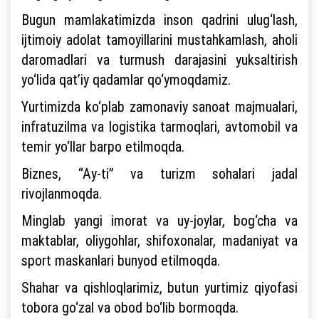
Bugun mamlakatimizda inson qadrini ulug‘lash,
ijtimoiy adolat tamoyillarini mustahkamlash, aholi
daromadlari va turmush darajasini yuksaltirish
yo‘lida qat’iy qadamlar qo‘ymoqdamiz.
Yurtimizda ko‘plab zamonaviy sanoat majmualari,
infratuzilma va logistika tarmoqlari, avtomobil va
temir yo‘llar barpo etilmoqda.
Biznes, “Ay-ti” va turizm sohalari jadal
rivojlanmoqda.
Minglab yangi imorat va uy-joylar, bog‘cha va
maktablar, oliygohlar, shifoxonalar, madaniyat va
sport maskanlari bunyod etilmoqda.
Shahar va qishloqlarimiz, butun yurtimiz qiyofasi
tobora go‘zal va obod bo‘lib bormoqda.