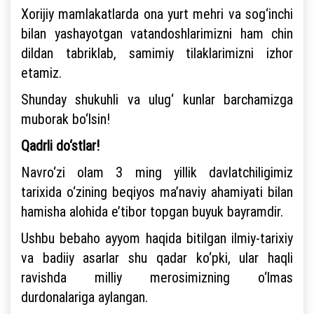
Xorijiy mamlakatlarda ona yurt mehri va sog‘inchi
bilan yashayotgan vatandoshlarimizni ham chin
dildan tabriklab, samimiy tilaklarimizni izhor
etamiz.
Shunday shukuhli va ulug‘ kunlar barchamizga
muborak bo‘lsin!
Qadrli do‘stlar!
Navro‘zi olam 3 ming yillik davlatchiligimiz
tarixida o‘zining beqiyos ma’naviy ahamiyati bilan
hamisha alohida e’tibor topgan buyuk bayramdir.
Ushbu bebaho ayyom haqida bitilgan ilmiy-tarixiy
va badiiy asarlar shu qadar ko‘pki, ular haqli
ravishda milliy merosimizning o‘lmas
durdonalariga aylangan.