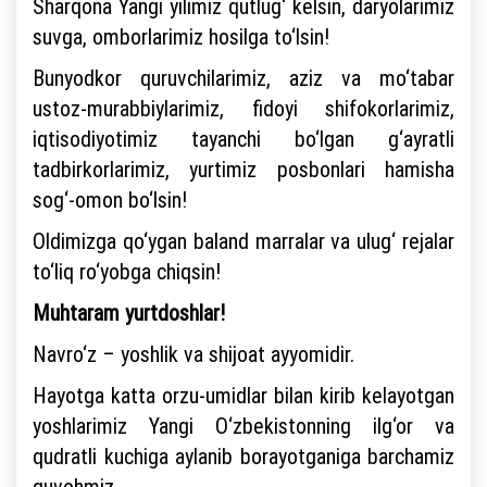
Sharqona Yangi yilimiz qutlug‘ kelsin, daryolarimiz
suvga, omborlarimiz hosilga to‘lsin!
Bunyodkor quruvchilarimiz, aziz va mo‘tabar
ustoz-murabbiylarimiz, fidoyi shifokorlarimiz,
iqtisodiyotimiz tayanchi bo‘lgan g‘ayratli
tadbirkorlarimiz, yurtimiz posbonlari hamisha
sog‘-omon bo‘lsin!
Oldimizga qo‘ygan baland marralar va ulug‘ rejalar
to‘liq ro‘yobga chiqsin!
Muhtaram yurtdoshlar!
Navro‘z – yoshlik va shijoat ayyomidir.
Hayotga katta orzu-umidlar bilan kirib kelayotgan
yoshlarimiz Yangi O‘zbekistonning ilg‘or va
qudratli kuchiga aylanib borayotganiga barchamiz
guvohmiz.