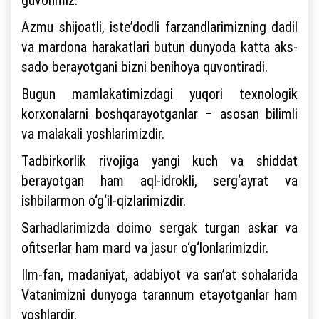
Azmu shijoatli, iste’dodli farzandlarimizning dadil
va mardona harakatlari butun dunyoda katta aks-
sado berayotgani bizni benihoya quvontiradi.
Bugun mamlakatimizdagi yuqori texnologik
korxonalarni boshqarayotganlar – asosan bilimli
va malakali yoshlarimizdir.
Tadbirkorlik rivojiga yangi kuch va shiddat
berayotgan ham aql-idrokli, serg‘ayrat va
ishbilarmon o‘g‘il-qizlarimizdir.
Sarhadlarimizda doimo sergak turgan askar va
ofitserlar ham mard va jasur o‘g‘lonlarimizdir.
Ilm-fan, madaniyat, adabiyot va san’at sohalarida
Vatanimizni dunyoga tarannum etayotganlar ham
yoshlardir.