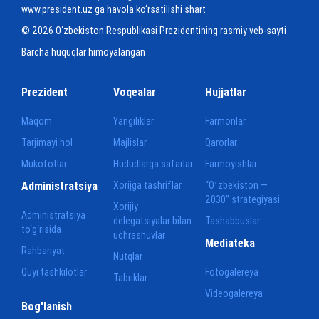
www.president.uz ga havola ko‘rsatilishi shart
© 2026 O‘zbekiston Respublikasi Prezidentining rasmiy veb-sayti
Barcha huquqlar himoyalangan
Prezident
Voqealar
Hujjatlar
Maqom
Yangiliklar
Farmonlar
Tarjimayi hol
Majlislar
Qarorlar
Mukofotlar
Hududlarga safarlar
Farmoyishlar
Administratsiya
Xorijga tashriflar
“Oʻzbekiston —
2030” strategiyasi
Xorijiy
Administratsiya
delegatsiyalar bilan
Tashabbuslar
to‘g‘risida
uchrashuvlar
Mediateka
Rahbariyat
Nutqlar
Quyi tashkilotlar
Fotogalereya
Tabriklar
Videogalereya
Bog'lanish