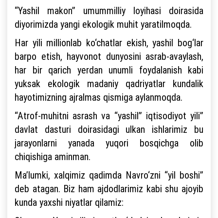
“Yashil makon” umummilliy loyihasi doirasida
diyorimizda yangi ekologik muhit yaratilmoqda.
Har yili millionlab ko‘chatlar ekish, yashil bog‘lar
barpo etish, hayvonot dunyosini asrab-avaylash,
har bir qarich yerdan unumli foydalanish kabi
yuksak ekologik madaniy qadriyatlar kundalik
hayotimizning ajralmas qismiga aylanmoqda.
“Atrof-muhitni asrash va “yashil” iqtisodiyot yili”
davlat dasturi doirasidagi ulkan ishlarimiz bu
jarayonlarni yanada yuqori bosqichga olib
chiqishiga aminman.
Ma’lumki, xalqimiz qadimda Navro‘zni “yil boshi”
deb atagan. Biz ham ajdodlarimiz kabi shu ajoyib
kunda yaxshi niyatlar qilamiz: