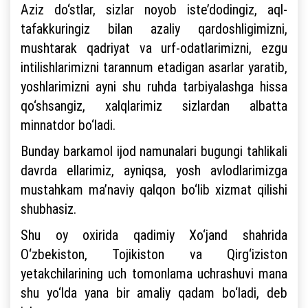
Aziz do‘stlar, sizlar noyob iste’dodingiz, aql-
tafakkuringiz bilan azaliy qardoshligimizni,
mushtarak qadriyat va urf-odatlarimizni, ezgu
intilishlarimizni tarannum etadigan asarlar yaratib,
yoshlarimizni ayni shu ruhda tarbiyalashga hissa
qo‘shsangiz, xalqlarimiz sizlardan albatta
minnatdor bo‘ladi.
Bunday barkamol ijod namunalari bugungi tahlikali
davrda ellarimiz, ayniqsa, yosh avlodlarimizga
mustahkam ma’naviy qalqon bo‘lib xizmat qilishi
shubhasiz.
Shu oy oxirida qadimiy Xo‘jand shahrida
O‘zbekiston, Tojikiston va Qirg‘iziston
yetakchilarining uch tomonlama uchrashuvi mana
shu yo‘lda yana bir amaliy qadam bo‘ladi, deb