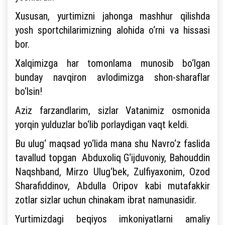
Xususan, yurtimizni jahonga mashhur qilishda
yosh sportchilarimizning alohida o‘rni va hissasi
bor.
Xalqimizga har tomonlama munosib bo‘lgan
bunday navqiron avlodimizga shon-sharaflar
bo‘lsin!
Aziz farzandlarim, sizlar Vatanimiz osmonida
yorqin yulduzlar bo‘lib porlaydigan vaqt keldi.
Bu ulug‘ maqsad yo‘lida mana shu Navro‘z faslida
tavallud topgan Abduxoliq G‘ijduvoniy, Bahouddin
Naqshband, Mirzo Ulug‘bek, Zulfiyaxonim, Ozod
Sharafiddinov, Abdulla Oripov kabi mutafakkir
zotlar sizlar uchun chinakam ibrat namunasidir.
Yurtimizdagi beqiyos imkoniyatlarni amaliy