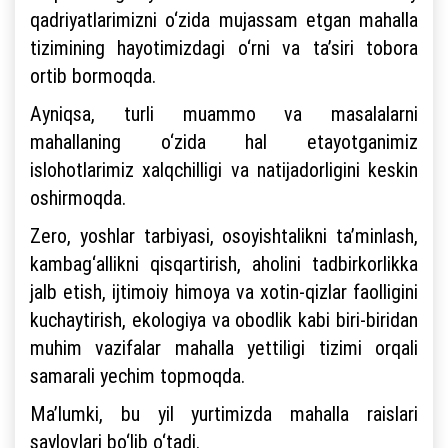
qadriyatlarimizni o‘zida mujassam etgan mahalla
tizimining hayotimizdagi o‘rni va ta’siri tobora
ortib bormoqda.
Ayniqsa, turli muammo va masalalarni
mahallaning o‘zida hal etayotganimiz
islohotlarimiz xalqchilligi va natijadorligini keskin
oshirmoqda.
Zero, yoshlar tarbiyasi, osoyishtalikni ta’minlash,
kambag‘allikni qisqartirish, aholini tadbirkorlikka
jalb etish, ijtimoiy himoya va xotin-qizlar faolligini
kuchaytirish, ekologiya va obodlik kabi biri-biridan
muhim vazifalar mahalla yettiligi tizimi orqali
samarali yechim topmoqda.
Ma’lumki, bu yil yurtimizda mahalla raislari
saylovlari bo‘lib o‘tadi.