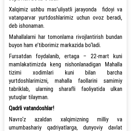
Xalqimiz ushbu mas’uliyatli jarayonda fidoyi va
vatanparvar yurtdoshlarimiz uchun ovoz beradi,
deb ishonaman.
Mahallalarni har tomonlama rivojlantirish bundan
buyon ham e’tiborimiz markazida bo‘ladi.
Fursatdan foydalanib, ertaga – 22-mart kuni
mamlakatimizda keng nishonlanadigan Mahalla
tizimi xodimlari kuni bilan barcha
yurtdoshlarimizni, mahalla faollarini samimiy
tabriklab, ularning sharafli faoliyatida ulkan
yutuqlar tilayman.
Qadrli vatandoshlar!
Navro‘z azaldan xalqimizning milliy va
umumbashariy qadriyatlarga, dunyoviy davlat