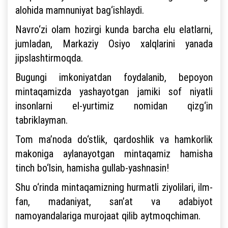
alohida mamnuniyat bag‘ishlaydi.
Navro‘zi olam hozirgi kunda barcha elu elatlarni,
jumladan, Markaziy Osiyo xalqlarini yanada
jipslashtirmoqda.
Bugungi imkoniyatdan foydalanib, bepoyon
mintaqamizda yashayotgan jamiki sof niyatli
insonlarni el-yurtimiz nomidan qizg‘in
tabriklayman.
Tom ma’noda do‘stlik, qardoshlik va hamkorlik
makoniga aylanayotgan mintaqamiz hamisha
tinch bo‘lsin, hamisha gullab-yashnasin!
Shu o‘rinda mintaqamizning hurmatli ziyolilari, ilm-
fan, madaniyat, san’at va adabiyot
namoyandalariga murojaat qilib aytmoqchiman.