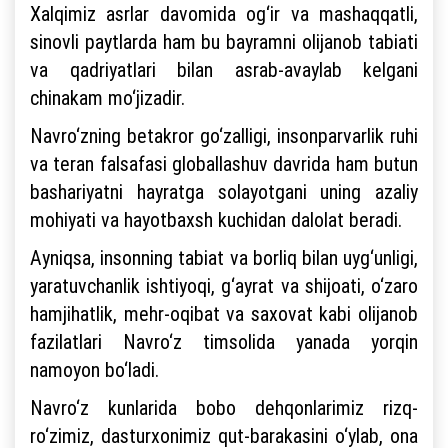
Xalqimiz asrlar davomida og‘ir va mashaqqatli,
sinovli paytlarda ham bu bayramni olijanob tabiati
va qadriyatlari bilan asrab-avaylab kelgani
chinakam mo‘jizadir.
Navro‘zning betakror go‘zalligi, insonparvarlik ruhi
va teran falsafasi globallashuv davrida ham butun
bashariyatni hayratga solayotgani uning azaliy
mohiyati va hayotbaxsh kuchidan dalolat beradi.
Ayniqsa, insonning tabiat va borliq bilan uyg‘unligi,
yaratuvchanlik ishtiyoqi, g‘ayrat va shijoati, o‘zaro
hamjihatlik, mehr-oqibat va saxovat kabi olijanob
fazilatlari Navro‘z timsolida yanada yorqin
namoyon bo‘ladi.
Navro‘z kunlarida bobo dehqonlarimiz rizq-
ro‘zimiz, dasturxonimiz qut-barakasini o‘ylab, ona