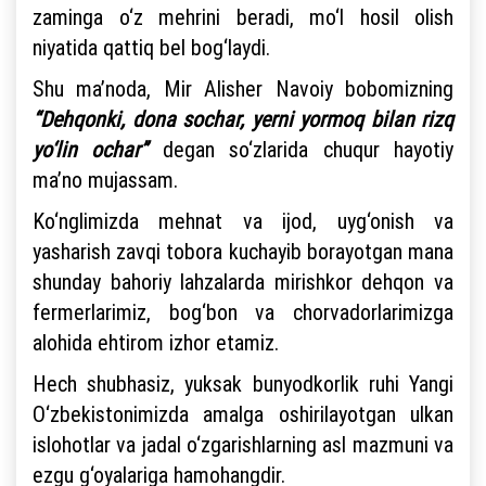
zaminga o‘z mehrini beradi, mo‘l hosil olish
niyatida qattiq bel bog‘laydi.
Shu ma’noda, Mir Alisher Navoiy bobomizning
“Dehqonki, dona sochar, yerni yormoq bilan rizq
yo‘lin ochar”
degan so‘zlarida chuqur hayotiy
ma’no mujassam.
Ko‘nglimizda mehnat va ijod, uyg‘onish va
yasharish zavqi tobora kuchayib borayotgan mana
shunday bahoriy lahzalarda mirishkor dehqon va
fermerlarimiz, bog‘bon va chorvadorlarimizga
alohida ehtirom izhor etamiz.
Hech shubhasiz, yuksak bunyodkorlik ruhi Yangi
O‘zbekistonimizda amalga oshirilayotgan ulkan
islohotlar va jadal o‘zgarishlarning asl mazmuni va
ezgu g‘oyalariga hamohangdir.