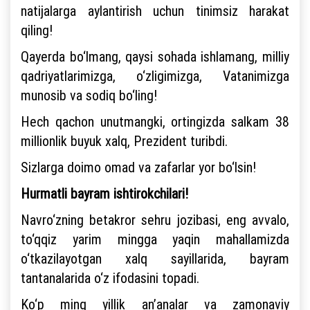
natijalarga aylantirish uchun tinimsiz harakat
qiling!
Qayerda bo‘lmang, qaysi sohada ishlamang, milliy
qadriyatlarimizga, o‘zligimizga, Vatanimizga
munosib va sodiq bo‘ling!
Hech qachon unutmangki, ortingizda salkam 38
millionlik buyuk xalq, Prezident turibdi.
Sizlarga doimo omad va zafarlar yor bo‘lsin!
Hurmatli bayram ishtirokchilari!
Navro‘zning betakror sehru jozibasi, eng avvalo,
to‘qqiz yarim mingga yaqin mahallamizda
o‘tkazilayotgan xalq sayillarida, bayram
tantanalarida o‘z ifodasini topadi.
Ko‘p ming yillik an’analar va zamonaviy