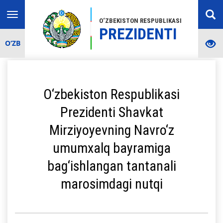
Toggle
O‘ZBEKISTON RESPUBLIKASI
navigation
PREZIDENTI
O‘ZB
O‘zbekiston Respublikasi
Prezidenti Shavkat
Mirziyoyevning Navro‘z
umumxalq bayramiga
bag‘ishlangan tantanali
marosimdagi nutqi