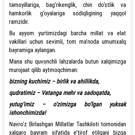
tamoyillariga, bag‘rikenglik, chin do‘stlik va
hamkorlik g‘oyalariga sodiqligining yaqqol
ramzidir.
Bu ayyom yurtimizdagi barcha millat va elat
vakillari uchun sevimli, tom ma’noda umumxalq
bayramiga aylangan.
Mana shu quvonchli lahzalarda butun xalqimizga
murojaat qilib aytmoqchiman:
bizning kuchimiz – birlik va ahillikda,
qudratimiz – Vatanga mehr va sadoqatda,
yutug‘imiz – o‘zimizga bo‘lgan yuksak
ishonchimizda!
Navro‘z Birlashgan Millatlar Tashkiloti tomonidan
xalqaro bayram sifatida e’tirof etilgani bizga