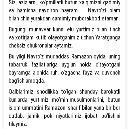
Siz, azizlarni, ko‘pmillatli butun xalqimizni qadimiy
va hamisha navqiron bayram – Navro‘zi olam
bilan chin yurakdan samimiy muborakbod etaman.
Bugungi munavvar kunni elu yurtimiz bilan tinch
va xotirjam kutib olayotganimiz uchun Yaratganga
cheksiz shukronalar aytamiz.
Bu yilgi Navro‘z muqaddas Ramazon oyida, uning
tabarruk fazilatlariga uyg‘un holda o‘tayotgani
bayramga alohida ruh, o‘zgacha fayz va quvonch
bag‘ishlamoqda.
Qalblarimiz shodlikka to‘lgan shunday barokatli
kunlarda yurtimiz mo‘min-musulmonlarini, butun
islom ummatini Ramazoni sharif bilan yana bir bor
qutlab, jamiki pok niyatlarimiz ijobat bo‘lishini
tilaymiz.