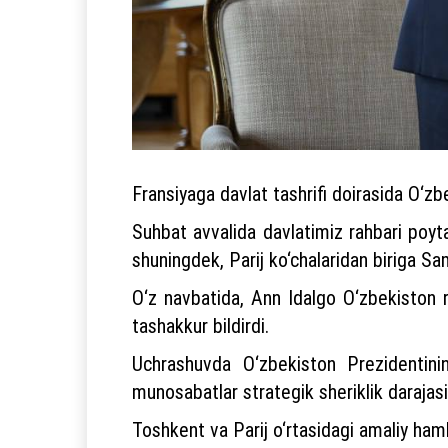
Fransiyaga davlat tashrifi doirasida O‘z
Suhbat avvalida davlatimiz rahbari poyta
shuningdek, Parij ko‘chalaridan biriga Sa
O‘z navbatida, Ann Idalgo O‘zbekiston r
tashakkur bildirdi.
Uchrashuvda O‘zbekiston Prezidentining
munosabatlar strategik sheriklik darajasi
Toshkent va Parij o‘rtasidagi amaliy ham