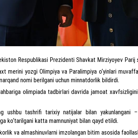
bekiston Respublikasi Prezidenti Shavkat Mirziyoyev Parij 
xt merini yozgi Olimpiya va Paralimpiya o‘yinlari muvaffaqi
marqand nomi berilgani uchun minnatdorlik bildirdi.
ahbariga olimpiada tadbirlari davrida jamoat xavfsizligin
 ushbu tashrifi tarixiy natijalar bilan yakunlangani –
ga ko‘tarilgani katta mamnuniyat bilan qayd etildi.
korlik va almashinuvlarni imzolangan bitim asosida faollas