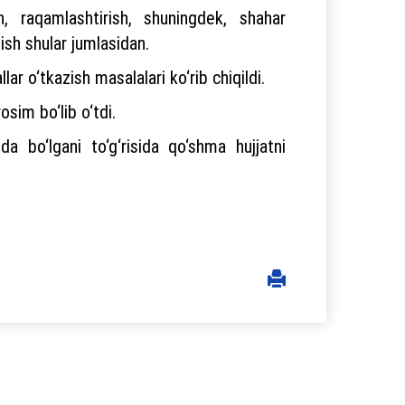
sh, raqamlashtirish, shuningdek, shahar
ish shular jumlasidan.
ar o‘tkazish masalalari ko‘rib chiqildi.
sim bo‘lib o‘tdi.
a bo‘lgani to‘g‘risida qo‘shma hujjatni