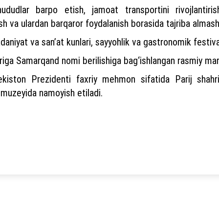
" hududlar barpo etish, jamoat transportini rivojlantiri
sh va ulardan barqaror foydalanish borasida tajriba almash
niyat va san’at kunlari, sayyohlik va gastronomik festivall
iriga Samarqand nomi berilishiga bag‘ishlangan rasmiy maro
kiston Prezidenti faxriy mehmon sifatida Parij shahrid
a muzeyida namoyish etiladi.