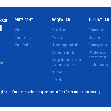
PREZIDENT
VOQEALAR
HUJJATLAR
KASI
I
Maqom
Yangiliklar
Farmonlar
Tarjimayi hol
Majlislar
Qarorlar
Mukofotlar
Hududlarga safarlar
Farmoyishlar
Xorijga tashriflar
“Oʻzbekiston —
strategiyasi
Xorijiy delegatsiyalar
eb-
bilan uchrashuvlar
Tashabbuslar
Nutqlar
Tabriklar
elgilab, ma`muriyatni xabardor qilish uchun Ctrl+Enter tugmalarini bosing