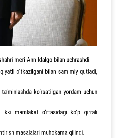
shahri meri Ann Idalgo bilan uchrashdi.
yatli o‘tkazilgani bilan samimiy qutladi,
i ta’minlashda ko‘rsatilgan yordam uchun
 ikki mamlakat o‘rtasidagi ko‘p qirrali
htirish masalalari muhokama qilindi.