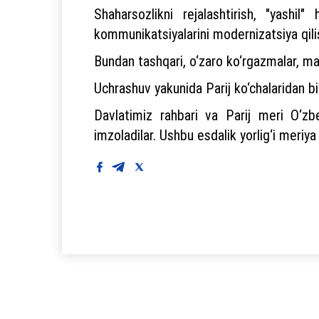
Shaharsozlikni rejalashtirish, "yashil
kommunikatsiyalarini modernizatsiya qili
Bundan tashqari, o‘zaro ko‘rgazmalar, mada
Uchrashuv yakunida Parij ko‘chalaridan b
Davlatimiz rahbari va Parij meri O‘zbe
imzoladilar. Ushbu esdalik yorlig‘i meriy