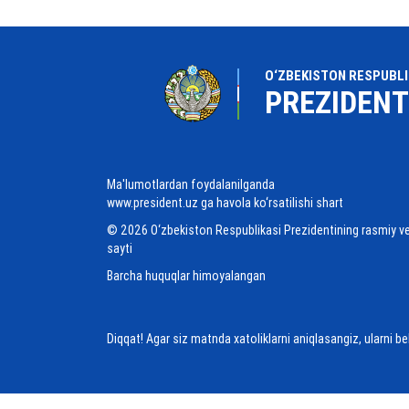
O‘ZBEKISTON RESPUBLI
PREZIDENT
Ma'lumotlardan foydalanilganda
www.president.uz ga havola ko‘rsatilishi shart
© 2026 O‘zbekiston Respublikasi Prezidentining rasmiy v
sayti
Barcha huquqlar himoyalangan
Diqqat! Agar siz matnda xatoliklarni aniqlasangiz, ularni b