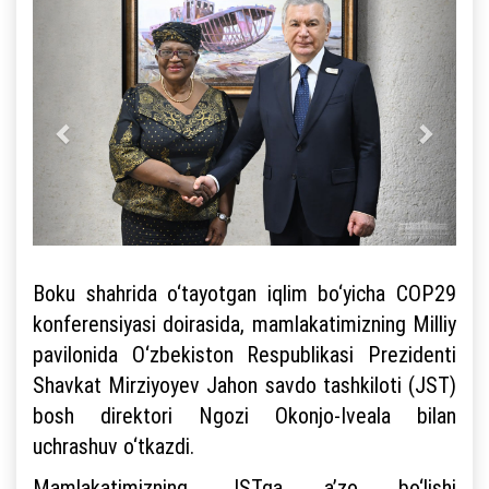
Boku shahrida o‘tayotgan iqlim bo‘yicha COP29
konferensiyasi doirasida, mamlakatimizning Milliy
pavilonida O‘zbekiston Respublikasi Prezidenti
Shavkat Mirziyoyev Jahon savdo tashkiloti (JST)
bosh direktori Ngozi Okonjo-Iveala bilan
uchrashuv o‘tkazdi.
Mamlakatimizning JSTga a’zo bo‘lishi