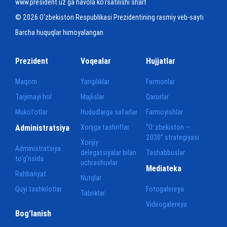
www.president.uz ga havola ko‘rsatilishi shart
© 2026 O‘zbekiston Respublikasi Prezidentining rasmiy veb-sayti
Barcha huquqlar himoyalangan
Prezident
Voqealar
Hujjatlar
Maqom
Yangiliklar
Farmonlar
Tarjimayi hol
Majlislar
Qarorlar
Mukofotlar
Hududlarga safarlar
Farmoyishlar
Administratsiya
Xorijga tashriflar
“Oʻzbekiston —
2030” strategiyasi
Xorijiy
Administratsiya
delegatsiyalar bilan
Tashabbuslar
to‘g‘risida
uchrashuvlar
Mediateka
Rahbariyat
Nutqlar
Quyi tashkilotlar
Fotogalereya
Tabriklar
Videogalereya
Bog'lanish