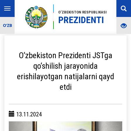
Toggle
O‘ZBEKISTON RESPUBLIKASI
navigation
PREZIDENTI
O‘ZB
O‘zbekiston Prezidenti JSTga
qo‘shilish jarayonida
erishilayotgan natijalarni qayd
etdi
13.11.2024