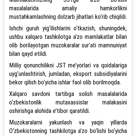
masalalarida amaliy hamkorlikni
mustahkamlashning dolzarb jihatlari ko‘rib chiqildi.
Ishchi guruh yig‘ilishlarini o‘tkazish, shuningdek,
ushbu xalqaro tashkilotga a’zo mamlakatlar bilan
olib borilayotgan muzokaralar sur’ati mamnuniyat
bilan qayd etildi.
Milliy qonunchilikni JST me’yorlari va qoidalariga
uyg‘unlashtirish, jumladan, eksport subsidiyalarini
bekor qilish bo‘yicha ishlar faol olib borilmoqda.
Xalqaro savdoni tartibga solish masalalarida
o‘zbekistonlik mutaxassislar malakasini
oshirishga alohida e’tibor qaratildi.
Muzokaralarni yakunlash va yaqin yillarda
O‘zbekistonning tashkilotga a’zo bo‘lishi bo‘yicha