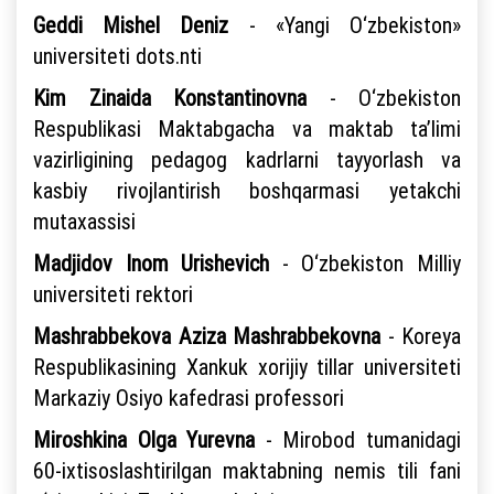
Geddi Mishel Deniz
- «Yangi O‘zbekiston»
universiteti dots.nti
Kim Zinaida Konstantinovna
- O‘zbekiston
Respublikasi Maktabgacha va maktab ta’limi
vazirligining pedagog kadrlarni tayyorlash va
kasbiy rivojlantirish boshqarmasi yetakchi
mutaxassisi
Madjidov Inom Urishevich
- O‘zbekiston Milliy
universiteti rektori
Mashrabbekova Aziza Mashrabbekovna
- Koreya
Respublikasining Xankuk xorijiy tillar universiteti
Markaziy Osiyo kafedrasi professori
Miroshkina Olga Yurevna
- Mirobod tumanidagi
60-ixtisoslashtirilgan maktabning nemis tili fani