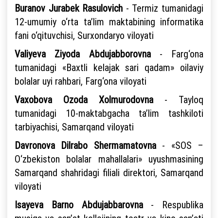
Buranov Jurabek Rasulovich
- Termiz tumanidagi
12-umumiy o‘rta ta’lim maktabining informatika
fani o‘qituvchisi, Surxondaryo viloyati
Valiyeva Ziyoda Abdujabborovna
- Farg‘ona
tumanidagi «Baxtli kelajak sari qadam» oilaviy
bolalar uyi rahbari, Farg‘ona viloyati
Vaxobova Ozoda Xolmurodovna
- Tayloq
tumanidagi 10-maktabgacha ta’lim tashkiloti
tarbiyachisi, Samarqand viloyati
Davronova Dilrabo Shermamatovna
- «SOS –
O‘zbekiston bolalar mahallalari» uyushmasining
Samarqand shahridagi filiali direktori, Samarqand
viloyati
Isayeva Barno Abdujabbarovna
- Respublika