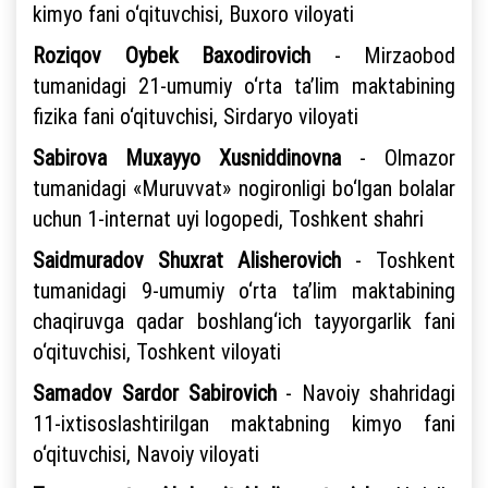
kimyo fani o‘qituvchisi, Buxoro viloyati
Roziqov Oybek Baxodirovich
- Mirzaobod
tumanidagi 21-umumiy o‘rta ta’lim maktabining
fizika fani o‘qituvchisi, Sirdaryo viloyati
Sabirova Muxayyo Xusniddinovna
- Olmazor
tumanidagi «Muruvvat» nogironligi bo‘lgan bolalar
uchun 1-internat uyi logopedi, Toshkent shahri
Saidmuradov Shuxrat Alisherovich
- Toshkent
tumanidagi 9-umumiy o‘rta ta’lim maktabining
chaqiruvga qadar boshlang‘ich tayyorgarlik fani
o‘qituvchisi, Toshkent viloyati
Samadov Sardor Sabirovich
- Navoiy shahridagi
11-ixtisoslashtirilgan maktabning kimyo fani
o‘qituvchisi, Navoiy viloyati