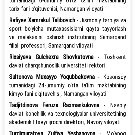
tumanidagi 6-umumiy o‘rta ta’lim maktabining
tarix fani o‘qituvchisi, Namangan viloyati
Rafiyev Xamrakul Talibovich
- Jismoniy tarbiya va
sport bo‘yicha mutaxassislarni qayta tayyorlash
va malakasini oshirish institutining Samarqand
filiali professori, Samarqand viloyati
Rixsiyeva Gulchexra Shovkatovna
- Toshkent
davlat sharqshunoslik universiteti rektori
Sultonova Muxayyo Yoqubbekovna
- Kosonsoy
tumanidagi 24-umumiy o‘rta ta’lim maktabining
kimyo fani o‘qituvchisi, Namangan viloyati
Tadjitdinova Feruza Raxmankulovna
- Navoiy
davlat konchilik va texnologiyalar universitetining
akademik litseyi ijrochi direktori, Navoiy viloyati
Turdimuratova Zulfiya Yeshanovna
- Mo‘ynoq