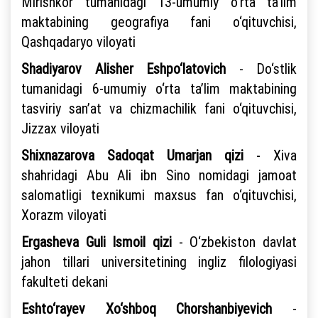
Mirishkor tumanidagi 13-umumiy o‘rta ta’lim
maktabining geografiya fani o‘qituvchisi,
Qashqadaryo viloyati
Shadiyarov Alisher Eshpo‘latovich
- Do‘stlik
tumanidagi 6-umumiy o‘rta ta’lim maktabining
tasviriy san’at va chizmachilik fani o‘qituvchisi,
Jizzax viloyati
Shixnazarova Sadoqat Umarjan qizi
- Xiva
shahridagi Abu Ali ibn Sino nomidagi jamoat
salomatligi texnikumi maxsus fan o‘qituvchisi,
Xorazm viloyati
Ergasheva Guli Ismoil qizi
- O‘zbekiston davlat
jahon tillari universitetining ingliz filologiyasi
fakulteti dekani
Eshto‘rayev Xo‘shboq Chorshanbiyevich
-