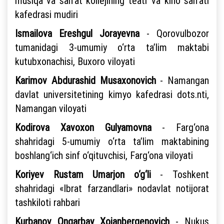
musiqa va san’at kollejining teatr va kino san’ati
kafedrasi mudiri
Ismailova Ereshgul Jorayevna
- Qorovulbozor
tumanidagi 3-umumiy o‘rta ta’lim maktabi
kutubxonachisi, Buxoro viloyati
Karimov Abdurashid Musaxonovich
- Namangan
davlat universitetining kimyo kafedrasi dots.nti,
Namangan viloyati
Kodirova Xavoxon Gulyamovna
- Farg‘ona
shahridagi 5-umumiy o‘rta ta’lim maktabining
boshlang‘ich sinf o‘qituvchisi, Farg‘ona viloyati
Koriyev Rustam Umarjon o‘g‘li
- Toshkent
shahridagi «Ibrat farzandlari» nodavlat notijorat
tashkiloti rahbari
Kurbanov Ongarbay Xojanbergenovich
- Nukus