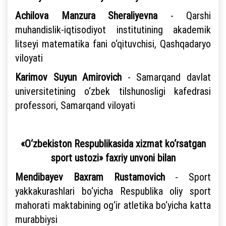
Achilova Manzura Sheraliyevna
- Qarshi
muhandislik-iqtisodiyot institutining akademik
litseyi matematika fani o‘qituvchisi, Qashqadaryo
viloyati
Karimov Suyun Amirovich
- Samarqand davlat
universitetining o‘zbek tilshunosligi kafedrasi
professori, Samarqand viloyati
«O‘zbekiston Respublikasida xizmat ko‘rsatgan
sport ustozi» faxriy unvoni bilan
Mendibayev Baxram Rustamovich
- Sport
yakkakurashlari bo‘yicha Respublika oliy sport
mahorati maktabining og‘ir atletika bo‘yicha katta
murabbiysi