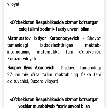
viloyati
«O‘zbekiston Respublikasida xizmat ko‘rsatgan
xalq ta’limi xodimi» faxriy unvoni bilan
Matmuratov Ixtiyor Kurbonboyevich
- Shovot
tumanidagi ixtisoslashtirilgan maktab-
internatining matematika fani o‘qituvchisi,
Xorazm viloyati
Raupov Ilyos Axadovich
- G‘ijduvon tumanidagi
27-umumiy o‘rta ta’lim maktabining fizika fani
o‘qituvchisi, Buxoro viloyati
«O‘zbekiston Respublikasida xizmat ko‘rsatgan
yoshlar murabbiysi» faxriy unvoni bilan