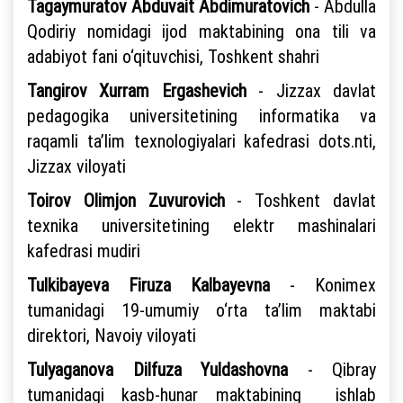
Tagaymuratov Abduvait Abdimuratovich
- Abdulla
Qodiriy nomidagi ijod maktabining ona tili va
adabiyot fani o‘qituvchisi, Toshkent shahri
Tangirov Xurram Ergashevich
- Jizzax davlat
pedagogika universitetining informatika va
raqamli ta’lim texnologiyalari kafedrasi dots.nti,
Jizzax viloyati
Toirov Olimjon Zuvurovich
- Toshkent davlat
texnika universitetining elektr mashinalari
kafedrasi mudiri
Tulkibayeva Firuza Kalbayevna
- Konimex
tumanidagi 19-umumiy o‘rta ta’lim maktabi
direktori, Navoiy viloyati
Tulyaganova Dilfuza Yuldashovna
- Qibray
tumanidagi kasb-hunar maktabining ishlab