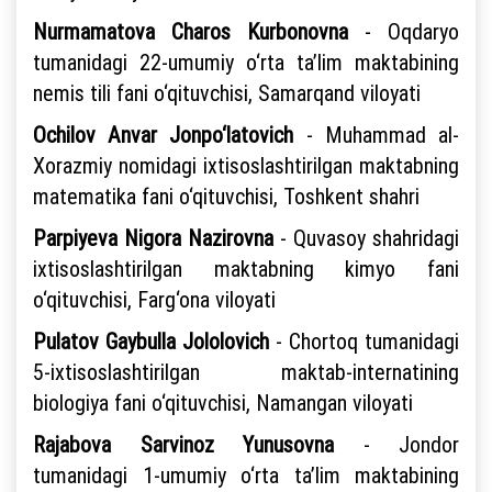
Nurmamatova Charos Kurbonovna
- Oqdaryo
tumanidagi 22-umumiy o‘rta ta’lim maktabining
nemis tili fani o‘qituvchisi, Samarqand viloyati
Ochilov Anvar Jonpo‘latovich
- Muhammad al-
Xorazmiy nomidagi ixtisoslashtirilgan maktabning
matematika fani o‘qituvchisi, Toshkent shahri
Parpiyeva Nigora Nazirovna
- Quvasoy shahridagi
ixtisoslashtirilgan maktabning kimyo fani
o‘qituvchisi, Farg‘ona viloyati
Pulatov Gaybulla Jololovich
- Chortoq tumanidagi
5-ixtisoslashtirilgan maktab-internatining
biologiya fani o‘qituvchisi, Namangan viloyati
Rajabova Sarvinoz Yunusovna
- Jondor
tumanidagi 1-umumiy o‘rta ta’lim maktabining