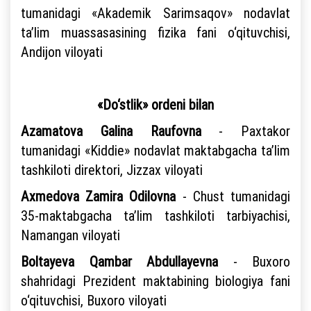
tumanidagi «Akademik Sarimsaqov» nodavlat
ta’lim muassasasining fizika fani o‘qituvchisi,
Andijon viloyati
«Do‘stlik» ordeni bilan
Azamatova Galina Raufovna
- Paxtakor
tumanidagi «Kiddie» nodavlat maktabgacha ta’lim
tashkiloti direktori, Jizzax viloyati
Axmedova Zamira Odilovna
- Chust tumanidagi
35-maktabgacha ta’lim tashkiloti tarbiyachisi,
Namangan viloyati
Boltayeva Qambar Abdullayevna
- Buxoro
shahridagi Prezident maktabining biologiya fani
o‘qituvchisi, Buxoro viloyati