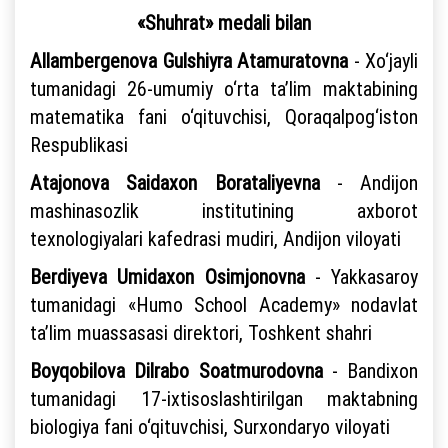
«Shuhrat» medali bilan
Allambergenova Gulshiyra Atamuratovna
- Xo‘jayli
tumanidagi 26-umumiy o‘rta ta’lim maktabining
matematika fani o‘qituvchisi, Qoraqalpog‘iston
Respublikasi
Atajonova Saidaxon Borataliyevna
- Andijon
mashinasozlik institutining axborot
texnologiyalari kafedrasi mudiri, Andijon viloyati
Berdiyeva Umidaxon Osimjonovna
- Yakkasaroy
tumanidagi «Humo School Academy» nodavlat
ta’lim muassasasi direktori, Toshkent shahri
Boyqobilova Dilrabo Soatmurodovna
- Bandixon
tumanidagi 17-ixtisoslashtirilgan maktabning
biologiya fani o‘qituvchisi, Surxondaryo viloyati