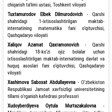
chiqarish ta’limi ustasi, Toshkent viloyati
Tuxtamurodov Elbek Dilmurodovich
- Qarshi
shahridagi 1-ixtisoslashtirilgan maktab-
internatining matematika fani o‘qituvchisi,
Qashqadaryo viloyati
Xaliqov Azamat Qaxramonovich
- Qarshi
shahridagi 18-ko‘zi ojiz bolalar uchun
ixtisoslashtirilgan maktab-internatining davlat va
huquq asoslari fani o‘qituvchisi, Qashqadaryo
viloyati
Xashimova Saboxat Abdullayevna
- O‘zbekiston
Respublikasi Jamoat xavfsizligi universitetining
tillarni o‘rganish kafedrasi professori
Xudoyberdiyeva Oytula Murtazakulovna
-