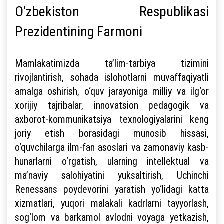
O‘zbekiston Respublikasi
Prezidentining Farmoni
Mamlakatimizda ta’lim-tarbiya tizimini
rivojlantirish, sohada islohotlarni muvaffaqiyatli
amalga oshirish, o‘quv jarayoniga milliy va ilg‘or
xorijiy tajribalar, innovatsion pedagogik va
axborot-kommunikatsiya texnologiyalarini keng
joriy etish borasidagi munosib hissasi,
o‘quvchilarga ilm-fan asoslari va zamonaviy kasb-
hunarlarni o‘rgatish, ularning intellektual va
ma’naviy salohiyatini yuksaltirish, Uchinchi
Renessans poydevorini yaratish yo‘lidagi katta
xizmatlari, yuqori malakali kadrlarni tayyorlash,
sog‘lom va barkamol avlodni voyaga yetkazish,