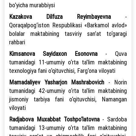
bo‘yicha murabbiysi
Kazakova Dilfuza Reyimbayevna
-
Qoraqalpog‘iston Respublikasi «Barkamol avlod»
bolalar maktabining tasviriy san’at to‘garagi
rahbari
Kimsanova Sayidaxon Esonovna
- Quva
tumanidagi 11-umumiy o‘rta ta’lim maktabining
texnologiya fani o‘qituvchisi, Farg‘ona viloyati
Mamadaliyev Yasharjon Mashrabovich
- Norin
tumanidagi 42-umumiy o‘rta ta’lim maktabining
jismoniy tarbiya fani o‘qituvchisi, Namangan
viloyati
Radjabova Muxabbat Toshpo‘latovna
- Sardoba
tumanidagi 13-umumiy o‘rta ta’lim maktabining