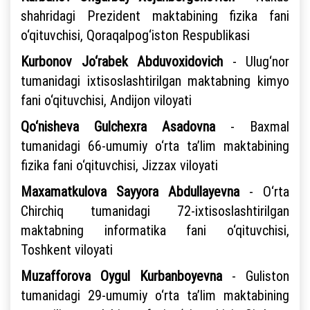
shahridagi Prezident maktabining fizika fani
o‘qituvchisi, Qoraqalpog‘iston Respublikasi
Kurbonov Jo‘rabek Abduvoxidovich
- Ulug‘nor
tumanidagi ixtisoslashtirilgan maktabning kimyo
fani o‘qituvchisi, Andijon viloyati
Qo‘nisheva Gulchexra
Asadovna
- Baxmal
tumanidagi 66-umumiy o‘rta ta’lim maktabining
fizika fani o‘qituvchisi, Jizzax viloyati
Maxamatkulova Sayyora Abdullayevna
- O‘rta
Chirchiq tumanidagi 72-ixtisoslashtirilgan
maktabning informatika fani o‘qituvchisi,
Toshkent viloyati
Muzafforova Oygul Kurbanboyevna
- Guliston
tumanidagi 29-umumiy o‘rta ta’lim maktabining