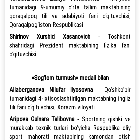
tumanidagi 9-umumiy o‘rta ta’lim maktabining
qoraqalpoq tili va adabiyoti fani o‘qituvchisi,
Qoraqalpog‘iston Respublikasi
Shirinov Xurshid Xasanovich
- Toshkent
shahridagi Prezident maktabining fizika fani
o‘qituvchisi
«Sog‘lom turmush» medali bilan
Allaberganova Nilufar Ilyosovna
- Qo‘shko‘pir
tumanidagi 4-ixtisoslashtirilgan maktabning ingliz
tili fani o‘qituvchisi, Xorazm viloyati
Aripova Gulnara Talibovna
- Sportning qishki va
murakkab texnik turlari bo‘yicha Respublika oliy
sport mahorati maktabining kamondan otish