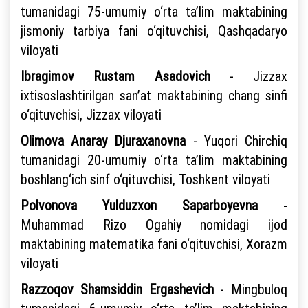
tumanidagi 75-umumiy o‘rta ta’lim maktabining
jismoniy tarbiya fani o‘qituvchisi, Qashqadaryo
viloyati
Ibragimov Rustam Asadovich
- Jizzax
ixtisoslashtirilgan san’at maktabining chang sinfi
o‘qituvchisi, Jizzax viloyati
Olimova Anaray Djuraxanovna
- Yuqori Chirchiq
tumanidagi 20-umumiy o‘rta ta’lim maktabining
boshlang‘ich sinf o‘qituvchisi, Toshkent viloyati
Polvonova Yulduzxon Saparboyevna
-
Muhammad Rizo Ogahiy nomidagi ijod
maktabining matematika fani o‘qituvchisi, Xorazm
viloyati
Razzoqov Shamsiddin Ergashevich
- Mingbuloq