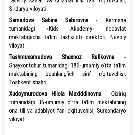
tasviriy san’at va chizmachilik fani o‘qituvchisi,
Sirdaryo viloyati
Samadova Sabina Sabirovna
- Karmana
tumanidagi «Kids Akademy» nodavlat
maktabgacha ta’lim tashkiloti direktori, Navoiy
viloyati
Tashmuxamedova Shaxnoz Rafikovna
-
Shayxontohur tumanidagi 186-umumiy o‘rta ta’lim
maktabining boshlang‘ich sinf o‘qituvchisi,
Toshkent shahri
Xudoymurodova Hilola Muxiddinovna
- Qiziriq
tumanidagi 36-umumiy o‘rta ta’lim maktabining
ona tili va adabiyot fani o‘qituvchisi, Surxondaryo
viloyati