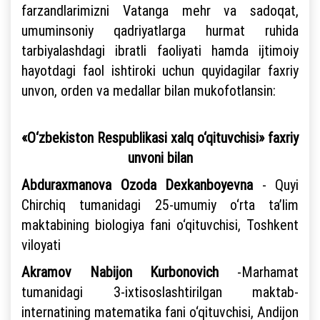
farzandlarimizni Vatanga mehr va sadoqat,
umuminsoniy qadriyatlarga hurmat ruhida
tarbiyalashdagi ibratli faoliyati hamda ijtimoiy
hayotdagi faol ishtiroki uchun quyidagilar faxriy
unvon, orden va medallar bilan mukofotlansin:
«O‘zbekiston Respublikasi xalq o‘qituvchisi» faxriy
unvoni bilan
Abduraxmanova Ozoda Dexkanboyevna
- Quyi
Chirchiq tumanidagi 25-umumiy o‘rta ta’lim
maktabining biologiya fani o‘qituvchisi, Toshkent
viloyati
Akramov Nabijon Kurbonovich
-Marhamat
tumanidagi 3-ixtisoslashtirilgan maktab-
internatining matematika fani o‘qituvchisi, Andijon