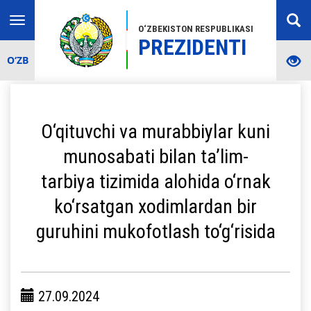
Toggle
O‘ZBEKISTON RESPUBLIKASI
navigation
PREZIDENTI
O‘ZB
O‘qituvchi va murabbiylar kuni
munosabati bilan ta’lim-
tarbiya tizimida alohida o‘rnak
ko‘rsatgan xodimlardan bir
guruhini mukofotlash to‘g‘risida
27.09.2024