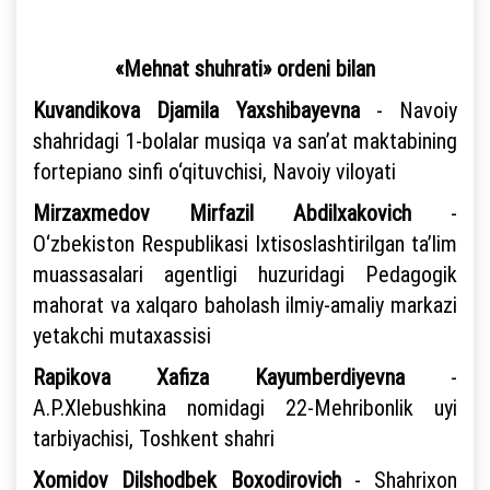
«Mehnat shuhrati» ordeni bilan
Kuvandikova Djamila Yaxshibayevna
- Navoiy
shahridagi 1-bolalar musiqa va san’at maktabining
fortepiano sinfi o‘qituvchisi, Navoiy viloyati
Mirzaxmedov Mirfazil Abdilxakovich
-
O‘zbekiston Respublikasi Ixtisoslashtirilgan ta’lim
muassasalari agentligi huzuridagi Pedagogik
mahorat va xalqaro baholash ilmiy-amaliy markazi
yetakchi mutaxassisi
Rapikova Xafiza Kayumberdiyevna
-
A.P.Xlebushkina nomidagi 22-Mehribonlik uyi
tarbiyachisi, Toshkent shahri
Xomidov Dilshodbek Boxodirovich
- Shahrixon