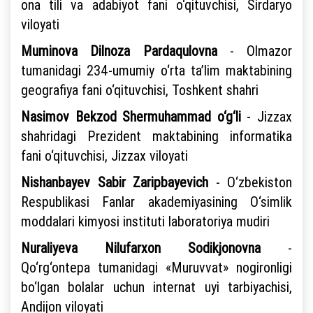
ona tili va adabiyot fani o‘qituvchisi, Sirdaryo
viloyati
Muminova Dilnoza Pardaqulovna
- Olmazor
tumanidagi 234-umumiy o‘rta ta’lim maktabining
geografiya fani o‘qituvchisi, Toshkent shahri
Nasimov Bekzod Shermuhammad o‘g‘li
- Jizzax
shahridagi Prezident maktabining informatika
fani o‘qituvchisi, Jizzax viloyati
Nishanbayev Sabir Zaripbayevich
- O‘zbekiston
Respublikasi Fanlar akademiyasining O‘simlik
moddalari kimyosi instituti laboratoriya mudiri
Nuraliyeva Nilufarxon Sodikjonovna
-
Qo‘rg‘ontepa tumanidagi «Muruvvat» nogironligi
bo‘lgan bolalar uchun internat uyi tarbiyachisi,
Andijon viloyati