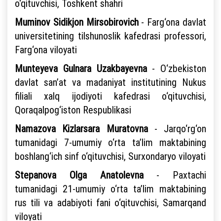
o‘qituvchisi, Toshkent shahri
Muminov Sidikjon Mirsobirovich
- Farg‘ona davlat
universitetining tilshunoslik kafedrasi professori,
Farg‘ona viloyati
Munteyeva Gulnara Uzakbayevna
- O‘zbekiston
davlat san’at va madaniyat institutining Nukus
filiali xalq ijodiyoti kafedrasi o‘qituvchisi,
Qoraqalpog‘iston Respublikasi
Namazova Kizlarsara Muratovna
- Jarqo‘rg‘on
tumanidagi 7-umumiy o‘rta ta’lim maktabining
boshlang‘ich sinf o‘qituvchisi, Surxondaryo viloyati
Stepanova Olga Anatolevna
- Paxtachi
tumanidagi 21-umumiy o‘rta ta’lim maktabining
rus tili va adabiyoti fani o‘qituvchisi, Samarqand
viloyati