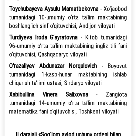
Toychubayeva Aysulu Mamatbekovna
- Xo‘jaobod
tumanidagi 10-umumiy o‘rta ta’lim maktabining
boshlang‘ich sinf o‘qituvchisi, Andijon viloyati
Turdiyeva Iroda G‘ayratovna
- Kitob tumanidagi
96-umumiy o‘rta ta’lim maktabining ingliz tili fani
o‘qituvchisi, Qashqadaryo viloyati
O‘razaliyev Abdunazar Norqulovich
- Boyovut
tumanidagi 1-kasb-hunar maktabining ishlab
chiqarish ta’limi ustasi, Sirdaryo viloyati
Xabibullina Vinera Salixovna
- Zangiota
tumanidagi 14-umumiy o‘rta ta’lim maktabining
matematika fani o‘qituvchisi, Toshkent viloyati
II darajali «Sog‘lom avlod uchun» ordeni bilan