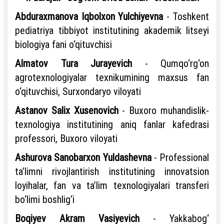
Abduraxmanova Iqbolxon Yulchiyevna
- Toshkent
pediatriya tibbiyot institutining akademik litseyi
biologiya fani o‘qituvchisi
Almatov Tura Jurayevich
- Qumqo‘rg‘on
agrotexnologiyalar texnikumining maxsus fan
o‘qituvchisi, Surxondaryo viloyati
Astanov Salix Xusenovich
- Buxoro muhandislik-
texnologiya institutining aniq fanlar kafedrasi
professori, Buxoro viloyati
Ashurova Sanobarxon Yuldashevna
- Professional
ta’limni rivojlantirish institutining innovatsion
loyihalar, fan va ta’lim texnologiyalari transferi
bo‘limi boshlig‘i
Boqiyev Akram Vasiyevich
- Yakkabog‘