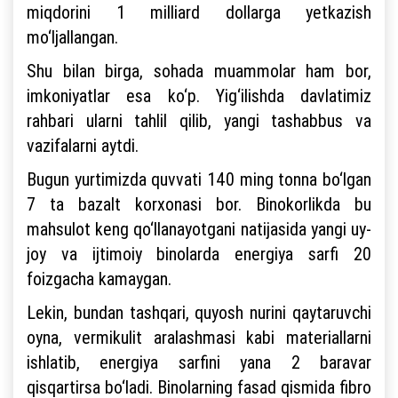
miqdorini 1 milliard dollarga yetkazish
mo‘ljallangan.
Shu bilan birga, sohada muammolar ham bor,
imkoniyatlar esa ko‘p. Yig‘ilishda davlatimiz
rahbari ularni tahlil qilib, yangi tashabbus va
vazifalarni aytdi.
Bugun yurtimizda quvvati 140 ming tonna bo‘lgan
7 ta bazalt korxonasi bor. Binokorlikda bu
mahsulot keng qo‘llanayotgani natijasida yangi uy-
joy va ijtimoiy binolarda energiya sarfi 20
foizgacha kamaygan.
Lekin, bundan tashqari, quyosh nurini qaytaruvchi
oyna, vermikulit aralashmasi kabi materiallarni
ishlatib, energiya sarfini yana 2 baravar
qisqartirsa bo‘ladi. Binolarning fasad qismida fibro