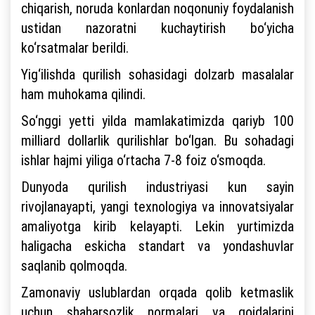
chiqarish, noruda konlardan noqonuniy foydalanish
ustidan nazoratni kuchaytirish bo‘yicha
ko‘rsatmalar berildi.
Yig‘ilishda qurilish sohasidagi dolzarb masalalar
ham muhokama qilindi.
So‘nggi yetti yilda mamlakatimizda qariyb 100
milliard dollarlik qurilishlar bo‘lgan. Bu sohadagi
ishlar hajmi yiliga o‘rtacha 7-8 foiz o‘smoqda.
Dunyoda qurilish industriyasi kun sayin
rivojlanayapti, yangi texnologiya va innovatsiyalar
amaliyotga kirib kelayapti. Lekin yurtimizda
haligacha eskicha standart va yondashuvlar
saqlanib qolmoqda.
Zamonaviy uslublardan orqada qolib ketmaslik
uchun shaharsozlik normalari va qoidalarini