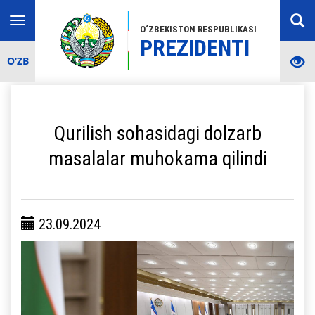
Toggle
O‘ZBEKISTON RESPUBLIKASI
navigation
PREZIDENTI
O‘ZB
Qurilish sohasidagi dolzarb
masalalar muhokama qilindi
23.09.2024