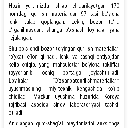
Hozir yurtimizda ishlab chiqarilayotgan 170
nomdagi qurilish materialidan 97 tasi bo‘yicha
ichki talab qoplangan. Lekin, bozor to‘liq
o‘rganilmasdan, shunga o‘xshash loyihalar yana
rejalangan.
Shu bois endi bozor to‘yingan qurilish materiallari
ro‘yxati e’lon qilinadi. Ichki va tashqi ehtiyojdan
kelib chiqib, yangi mahsulotlar bo‘yicha takliflar
tayyorlanib, ochiq portalga joylashtiriladi.
Loyihalar “O‘zsanoatqurilishmateriallari”
uyushmasining ilmiy-texnik kengashida ko‘rib
chiqiladi. Mazkur uyushma huzurida Koreya
tajribasi asosida sinov laboratoriyasi tashkil
etiladi.
Aniqlangan qum-shag‘al maydonlarini auksionga