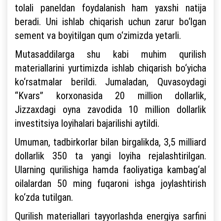
tolali paneldan foydalanish ham yaxshi natija
beradi. Uni ishlab chiqarish uchun zarur bo‘lgan
sement va boyitilgan qum o‘zimizda yetarli.
Mutasaddilarga shu kabi muhim qurilish
materiallarini yurtimizda ishlab chiqarish bo‘yicha
ko‘rsatmalar berildi. Jumaladan, Quvasoydagi
“Kvars” korxonasida 20 million dollarlik,
Jizzaxdagi oyna zavodida 10 million dollarlik
investitsiya loyihalari bajarilishi aytildi.
Umuman, tadbirkorlar bilan birgalikda, 3,5 milliard
dollarlik 350 ta yangi loyiha rejalashtirilgan.
Ularning qurilishiga hamda faoliyatiga kambag‘al
oilalardan 50 ming fuqaroni ishga joylashtirish
ko‘zda tutilgan.
Qurilish materiallari tayyorlashda energiya sarfini