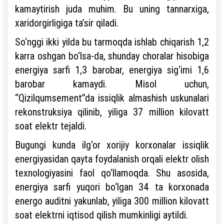
kamaytirish juda muhim. Bu uning tannarxiga,
xaridorgirligiga ta’sir qiladi.
So‘nggi ikki yilda bu tarmoqda ishlab chiqarish 1,2
karra oshgan bo‘lsa-da, shunday choralar hisobiga
energiya sarfi 1,3 barobar, energiya sig‘imi 1,6
barobar kamaydi. Misol uchun,
“Qizilqumsement”da issiqlik almashish uskunalari
rekonstruksiya qilinib, yiliga 37 million kilovatt
soat elektr tejaldi.
Bugungi kunda ilg‘or xorijiy korxonalar issiqlik
energiyasidan qayta foydalanish orqali elektr olish
texnologiyasini faol qo‘llamoqda. Shu asosida,
energiya sarfi yuqori bo‘lgan 34 ta korxonada
energo auditni yakunlab, yiliga 300 million kilovatt
soat elektrni iqtisod qilish mumkinligi aytildi.