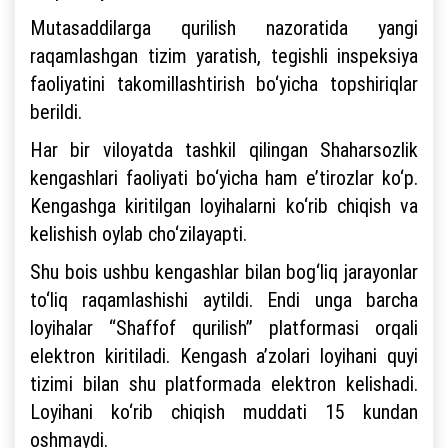
Mutasaddilarga qurilish nazoratida yangi
raqamlashgan tizim yaratish, tegishli inspeksiya
faoliyatini takomillashtirish bo‘yicha topshiriqlar
berildi.
Har bir viloyatda tashkil qilingan Shaharsozlik
kengashlari faoliyati bo‘yicha ham e’tirozlar ko‘p.
Kengashga kiritilgan loyihalarni ko‘rib chiqish va
kelishish oylab cho‘zilayapti.
Shu bois ushbu kengashlar bilan bog‘liq jarayonlar
to‘liq raqamlashishi aytildi. Endi unga barcha
loyihalar “Shaffof qurilish” platformasi orqali
elektron kiritiladi. Kengash a’zolari loyihani quyi
tizimi bilan shu platformada elektron kelishadi.
Loyihani ko‘rib chiqish muddati 15 kundan
oshmaydi.