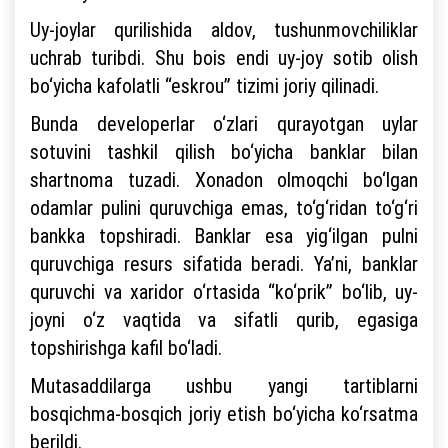
Uy-joylar qurilishida aldov, tushunmovchiliklar
uchrab turibdi. Shu bois endi uy-joy sotib olish
bo‘yicha kafolatli “eskrou” tizimi joriy qilinadi.
Bunda developerlar o‘zlari qurayotgan uylar
sotuvini tashkil qilish bo‘yicha banklar bilan
shartnoma tuzadi. Xonadon olmoqchi bo‘lgan
odamlar pulini quruvchiga emas, to‘g‘ridan to‘g‘ri
bankka topshiradi. Banklar esa yig‘ilgan pulni
quruvchiga resurs sifatida beradi. Ya’ni, banklar
quruvchi va xaridor o‘rtasida “ko‘prik” bo‘lib, uy-
joyni o‘z vaqtida va sifatli qurib, egasiga
topshirishga kafil bo‘ladi.
Mutasaddilarga ushbu yangi tartiblarni
bosqichma-bosqich joriy etish bo‘yicha ko‘rsatma
berildi.