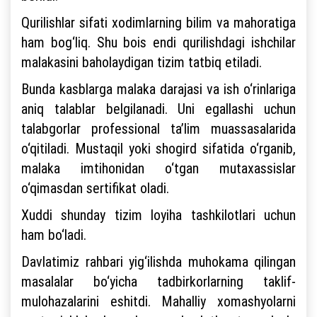
Qurilishlar sifati xodimlarning bilim va mahoratiga
ham bog‘liq. Shu bois endi qurilishdagi ishchilar
malakasini baholaydigan tizim tatbiq etiladi.
Bunda kasblarga malaka darajasi va ish o‘rinlariga
aniq talablar belgilanadi. Uni egallashi uchun
talabgorlar professional ta’lim muassasalarida
o‘qitiladi. Mustaqil yoki shogird sifatida o‘rganib,
malaka imtihonidan o‘tgan mutaxassislar
o‘qimasdan sertifikat oladi.
Xuddi shunday tizim loyiha tashkilotlari uchun
ham bo‘ladi.
Davlatimiz rahbari yig‘ilishda muhokama qilingan
masalalar bo‘yicha tadbirkorlarning taklif-
mulohazalarini eshitdi. Mahalliy xomashyolarni