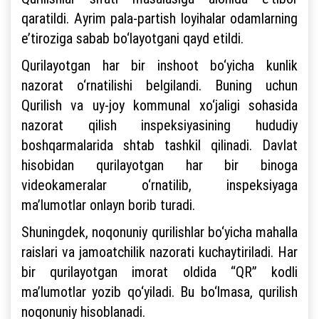
qaratildi. Ayrim pala-partish loyihalar odamlarning
e’tiroziga sabab bo‘layotgani qayd etildi.
Qurilayotgan har bir inshoot bo‘yicha kunlik
nazorat o‘rnatilishi belgilandi. Buning uchun
Qurilish va uy-joy kommunal xo‘jaligi sohasida
nazorat qilish inspeksiyasining hududiy
boshqarmalarida shtab tashkil qilinadi. Davlat
hisobidan qurilayotgan har bir binoga
videokameralar o‘rnatilib, inspeksiyaga
ma’lumotlar onlayn borib turadi.
Shuningdek, noqonuniy qurilishlar bo‘yicha mahalla
raislari va jamoatchilik nazorati kuchaytiriladi. Har
bir qurilayotgan imorat oldida “QR” kodli
ma’lumotlar yozib qo‘yiladi. Bu bo‘lmasa, qurilish
noqonuniy hisoblanadi.