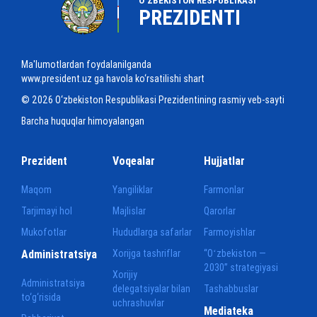
O‘ZBEKISTON RESPUBLIKASI
PREZIDENTI
Ma'lumotlardan foydalanilganda
www.president.uz ga havola ko‘rsatilishi shart
© 2026 O‘zbekiston Respublikasi Prezidentining rasmiy veb-sayti
Barcha huquqlar himoyalangan
Prezident
Voqealar
Hujjatlar
Maqom
Yangiliklar
Farmonlar
Tarjimayi hol
Majlislar
Qarorlar
Mukofotlar
Hududlarga safarlar
Farmoyishlar
Administratsiya
Xorijga tashriflar
“Oʻzbekiston —
2030” strategiyasi
Xorijiy
Administratsiya
delegatsiyalar bilan
Tashabbuslar
to‘g‘risida
uchrashuvlar
Mediateka