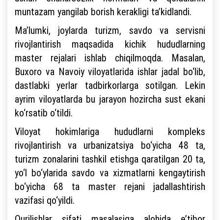
muntazam yangilab borish kerakligi ta’kidlandi.
Ma’lumki, joylarda turizm, savdo va servisni
rivojlantirish maqsadida kichik hududlarning
master rejalari ishlab chiqilmoqda. Masalan,
Buxoro va Navoiy viloyatlarida ishlar jadal bo‘lib,
dastlabki yerlar tadbirkorlarga sotilgan. Lekin
ayrim viloyatlarda bu jarayon hozircha sust ekani
ko‘rsatib o‘tildi.
Viloyat hokimlariga hududlarni kompleks
rivojlantirish va urbanizatsiya bo‘yicha 48 ta,
turizm zonalarini tashkil etishga qaratilgan 20 ta,
yo‘l bo‘ylarida savdo va xizmatlarni kengaytirish
bo‘yicha 68 ta master rejani jadallashtirish
vazifasi qo‘yildi.
Qurilishlar sifati masalasiga alohida e’tibor