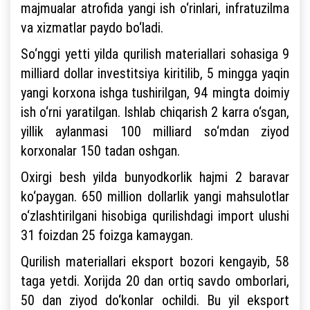
majmualar atrofida yangi ish o‘rinlari, infratuzilma
va xizmatlar paydo bo‘ladi.
So‘nggi yetti yilda qurilish materiallari sohasiga 9
milliard dollar investitsiya kiritilib, 5 mingga yaqin
yangi korxona ishga tushirilgan, 94 mingta doimiy
ish o‘rni yaratilgan. Ishlab chiqarish 2 karra o‘sgan,
yillik aylanmasi 100 milliard so‘mdan ziyod
korxonalar 150 tadan oshgan.
Oxirgi besh yilda bunyodkorlik hajmi 2 baravar
ko‘paygan. 650 million dollarlik yangi mahsulotlar
o‘zlashtirilgani hisobiga qurilishdagi import ulushi
31 foizdan 25 foizga kamaygan.
Qurilish materiallari eksport bozori kengayib, 58
taga yetdi. Xorijda 20 dan ortiq savdo omborlari,
50 dan ziyod do‘konlar ochildi. Bu yil eksport