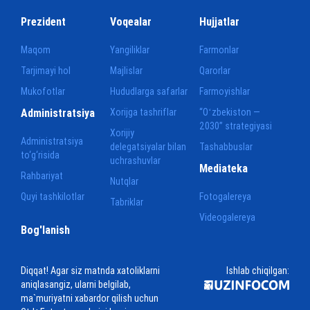
Prezident
Voqealar
Hujjatlar
Maqom
Yangiliklar
Farmonlar
Tarjimayi hol
Majlislar
Qarorlar
Mukofotlar
Hududlarga safarlar
Farmoyishlar
Administratsiya
Xorijga tashriflar
“Oʻzbekiston —
2030” strategiyasi
Xorijiy
Administratsiya
delegatsiyalar bilan
Tashabbuslar
to‘g‘risida
uchrashuvlar
Mediateka
Rahbariyat
Nutqlar
Quyi tashkilotlar
Fotogalereya
Tabriklar
Videogalereya
Bog'lanish
Diqqat! Agar siz matnda xatoliklarni
Ishlab chiqilgan:
aniqlasangiz, ularni belgilab,
ma`muriyatni xabardor qilish uchun