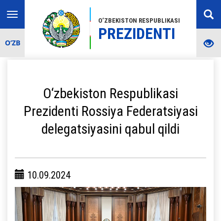
Toggle
O‘ZBEKISTON RESPUBLIKASI
navigation
PREZIDENTI
O‘ZB
O‘zbekiston Respublikasi
Prezidenti Rossiya Federatsiyasi
delegatsiyasini qabul qildi
10.09.2024