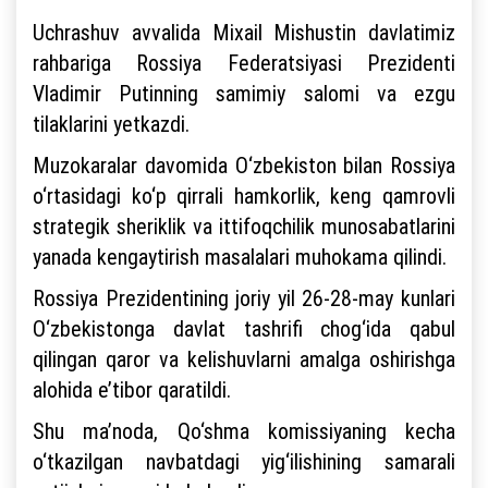
Uchrashuv avvalida Mixail Mishustin davlatimiz
rahbariga Rossiya Federatsiyasi Prezidenti
Vladimir Putinning samimiy salomi va ezgu
tilaklarini yetkazdi.
Muzokaralar davomida O‘zbekiston bilan Rossiya
o‘rtasidagi ko‘p qirrali hamkorlik, keng qamrovli
strategik sheriklik va ittifoqchilik munosabatlarini
yanada kengaytirish masalalari muhokama qilindi.
Rossiya Prezidentining joriy yil 26-28-may kunlari
O‘zbekistonga davlat tashrifi chog‘ida qabul
qilingan qaror va kelishuvlarni amalga oshirishga
alohida e’tibor qaratildi.
Shu ma’noda, Qo‘shma komissiyaning kecha
o‘tkazilgan navbatdagi yig‘ilishining samarali