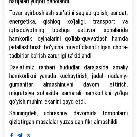
natijalari yuqori baholandi.
Tovar ayirboshlash sur’atini saqlab qolish, sanoat,
energetika, qishloq xo‘jaligi, transport va
iqtisodiyotning boshqa ustuvor sohalarida
hamkorlik loyihalarini qo‘llab-quvvatlash hamda
jadallashtirish bo‘yicha muvofiqlashtirilgan chora-
tadbirlar ko‘rish zarurligi ta’kidlandi.
Davlatimiz rahbari hududlar darajasida amaliy
hamkorlikni yanada kuchaytirish, jadal madaniy-
gumanitar almashinuvni davom ettirish,
migratsiya sohasida samarali hamkorlikni yo‘lga
qo‘yish muhim ekanini qayd etdi.
Shuningdek, uchrashuv davomida tomonlarni
qiziqtirgan masalalar yuzasidan fikr almashildi.