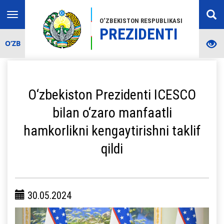
Toggle
O‘ZBEKISTON RESPUBLIKASI
navigation
PREZIDENTI
O‘ZB
O‘zbekiston Prezidenti ICESCO
bilan o‘zaro manfaatli
hamkorlikni kengaytirishni taklif
qildi
30.05.2024