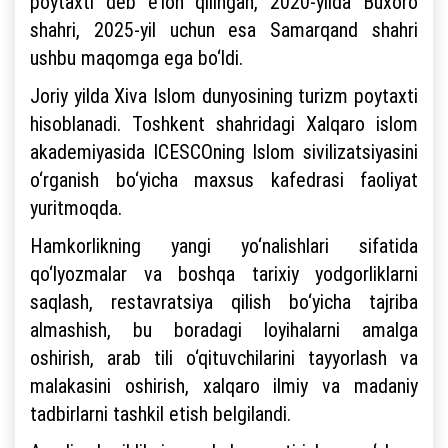
poytaxti deb e’lon qilingan, 2020-yilda Buxoro
shahri, 2025-yil uchun esa Samarqand shahri
ushbu maqomga ega bo‘ldi.
Joriy yilda Xiva Islom dunyosining turizm poytaxti
hisoblanadi. Toshkent shahridagi Xalqaro islom
akademiyasida ICESCOning Islom sivilizatsiyasini
o‘rganish bo‘yicha maxsus kafedrasi faoliyat
yuritmoqda.
Hamkorlikning yangi yo‘nalishlari sifatida
qo‘lyozmalar va boshqa tarixiy yodgorliklarni
saqlash, restavratsiya qilish bo‘yicha tajriba
almashish, bu boradagi loyihalarni amalga
oshirish, arab tili o‘qituvchilarini tayyorlash va
malakasini oshirish, xalqaro ilmiy va madaniy
tadbirlarni tashkil etish belgilandi.