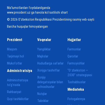
Ma'lumotlardan foydalanilganda
www.president.uz ga havola ko‘rsatilishi shart
© 2026 O‘zbekiston Respublikasi Prezidentining rasmiy veb-sayti
Barcha huquqlar himoyalangan
Prezident
Voqealar
Hujjatlar
Maqom
Yangiliklar
Farmonlar
Tarjimayi hol
Majlislar
Qarorlar
Mukofotlar
Hududlarga safarlar
Farmoyishlar
Administratsiya
Xorijga tashriflar
“Oʻzbekiston —
2030” strategiyasi
Xorijiy
Administratsiya
delegatsiyalar bilan
Tashabbuslar
to‘g‘risida
uchrashuvlar
Mediateka
Rahbariyat
Nutqlar
Quyi tashkilotlar
Fotogalereya
Tabriklar