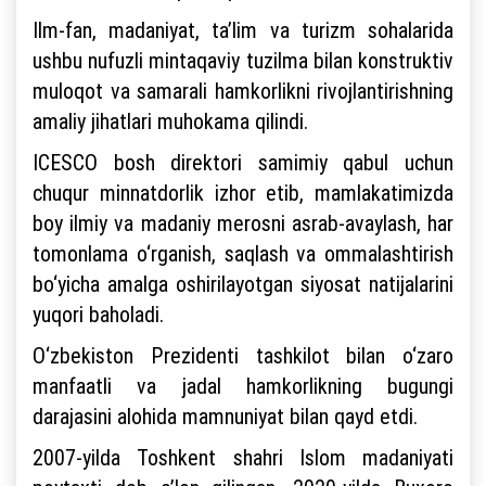
Ilm-fan, madaniyat, ta’lim va turizm sohalarida
ushbu nufuzli mintaqaviy tuzilma bilan konstruktiv
muloqot va samarali hamkorlikni rivojlantirishning
amaliy jihatlari muhokama qilindi.
ICESCO bosh direktori samimiy qabul uchun
chuqur minnatdorlik izhor etib, mamlakatimizda
boy ilmiy va madaniy merosni asrab-avaylash, har
tomonlama o‘rganish, saqlash va ommalashtirish
bo‘yicha amalga oshirilayotgan siyosat natijalarini
yuqori baholadi.
O‘zbekiston Prezidenti tashkilot bilan o‘zaro
manfaatli va jadal hamkorlikning bugungi
darajasini alohida mamnuniyat bilan qayd etdi.
2007-yilda Toshkent shahri Islom madaniyati