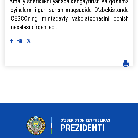
Amaliy sheriklikni yanada kengaytirish va qo‘shma
loyihalarni ilgari surish maqsadida O‘zbekistonda
ICESCOning mintaqaviy vakolatxonasini ochish
masalasi o‘rganiladi.
O‘ZBEKISTON RESPUBLIKASI
PREZIDENTI