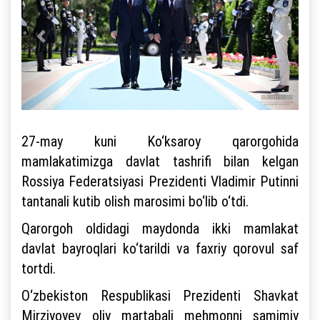
27-may kuni Ko‘ksaroy qarorgohida
mamlakatimizga davlat tashrifi bilan kelgan
Rossiya Federatsiyasi Prezidenti Vladimir Putinni
tantanali kutib olish marosimi bo‘lib o‘tdi.
Qarorgoh oldidagi maydonda ikki mamlakat
davlat bayroqlari ko‘tarildi va faxriy qorovul saf
tortdi.
O‘zbekiston Respublikasi Prezidenti Shavkat
Mirziyoyev oliy martabali mehmonni samimiy