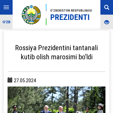
Toggle
O‘ZBEKISTON RESPUBLIKASI
navigation
PREZIDENTI
O‘ZB
Rossiya Prezidentini tantanali
kutib olish marosimi bo‘ldi
27.05.2024