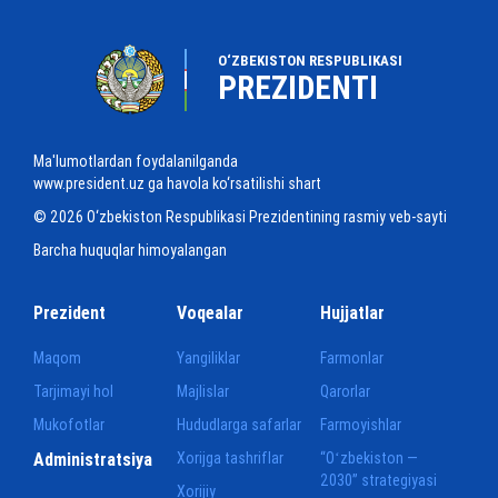
O‘ZBEKISTON RESPUBLIKASI
PREZIDENTI
Ma'lumotlardan foydalanilganda
www.president.uz ga havola ko‘rsatilishi shart
© 2026 O‘zbekiston Respublikasi Prezidentining rasmiy veb-sayti
Barcha huquqlar himoyalangan
Prezident
Voqealar
Hujjatlar
Maqom
Yangiliklar
Farmonlar
Tarjimayi hol
Majlislar
Qarorlar
Mukofotlar
Hududlarga safarlar
Farmoyishlar
Administratsiya
Xorijga tashriflar
“Oʻzbekiston —
2030” strategiyasi
Xorijiy