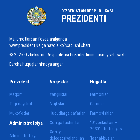
O‘ZBEKISTON RESPUBLIKASI
PREZIDENTI
Ma'lumotlardan foydalanilganda
www.president.uz ga havola ko‘rsatilishi shart
© 2026 O‘zbekiston Respublikasi Prezidentining rasmiy veb-sayti
Barcha huquqlar himoyalangan
Prezident
Voqealar
Hujjatlar
Maqom
Yangiliklar
Farmonlar
Tarjimayi hol
Majlislar
Qarorlar
Mukofotlar
Hududlarga safarlar
Farmoyishlar
Administratsiya
Xorijga tashriflar
“Oʻzbekiston —
2030” strategiyasi
Xorijiy
Administratsiya
delegatsiyalar bilan
Tashabbuslar