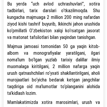
Bu yerda “uch avlod uchrashuvlari”, xotira
tadbirlari, tarix darslari o‘tkazilmoqda. Shu
kungacha majmuaga 2 million 200 ming nafardan
ziyod kishi tashrif buyurib, Ikkinchi jahon urushida
ko‘pmillatli O‘zbekiston xalqi ko‘rsatgan jasorat
va matonat tafsilotlari bilan yaqindan tanishgan.
Majmua jamoasi tomonidan 50 ga yaqin kitob-
albom va monografiyalar yaratilgani, ilgari
noma’lum bo‘lgan yuzlab tarixiy dalillar ilmiy
muomalaga kiritilgani, 2 million nafarga yaqin
urush qatnashchilari ro‘yxati shakllantirilgani, aholi
murojaatlari bo‘yicha bedarak ketgan jangchilar
taqdiriga oid ma’lumotlar to‘planganini alohida
ta’kidlash lozim.
Mamlakatimizda xotira marosimlari, urush va