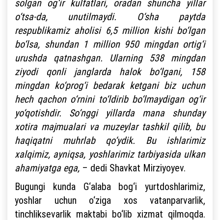
solgan og‘ir kulfatlari, oradan shuncha yillar
o‘tsa-da, unutilmaydi. O‘sha paytda
respublikamiz aholisi 6,5 million kishi bo‘lgan
bo‘lsa, shundan 1 million 950 mingdan ortig‘i
urushda qatnashgan. Ularning 538 mingdan
ziyodi qonli janglarda halok bo‘lgani, 158
mingdan ko‘prog‘i bedarak ketgani biz uchun
hech qachon o‘rnini to‘ldirib bo‘lmaydigan og‘ir
yo‘qotishdir. So‘nggi yillarda mana shunday
xotira majmualari va muzeylar tashkil qilib, bu
haqiqatni muhrlab qo‘ydik. Bu ishlarimiz
xalqimiz, ayniqsa, yoshlarimiz tarbiyasida ulkan
ahamiyatga ega,
– dedi Shavkat Mirziyoyev.
Bugungi kunda G‘alaba bog‘i yurtdoshlarimiz,
yoshlar uchun o‘ziga xos vatanparvarlik,
tinchliksevarlik maktabi bo‘lib xizmat qilmoqda.