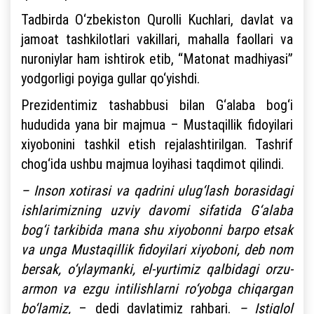
Tadbirda O‘zbekiston Qurolli Kuchlari, davlat va
jamoat tashkilotlari vakillari, mahalla faollari va
nuroniylar ham ishtirok etib, “Matonat madhiyasi”
yodgorligi poyiga gullar qo‘yishdi.
Prezidentimiz tashabbusi bilan G‘alaba bog‘i
hududida yana bir majmua – Mustaqillik fidoyilari
xiyobonini tashkil etish rejalashtirilgan. Tashrif
chog‘ida ushbu majmua loyihasi taqdimot qilindi.
– Inson xotirasi va qadrini ulug‘lash borasidagi
ishlarimizning uzviy davomi sifatida G‘alaba
bog‘i tarkibida mana shu xiyobonni barpo etsak
va unga Mustaqillik fidoyilari xiyoboni, deb nom
bersak, o‘ylaymanki, el-yurtimiz qalbidagi orzu-
armon va ezgu intilishlarni ro‘yobga chiqargan
bo‘lamiz,
– dedi davlatimiz rahbari.
– Istiqlol