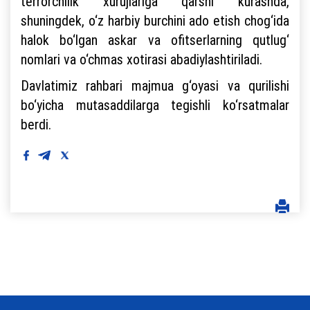
terrorchilik xurujlariga qarshi kurashda,
shuningdek, o‘z harbiy burchini ado etish chog‘ida
halok bo‘lgan askar va ofitserlarning qutlug‘
nomlari va o‘chmas xotirasi abadiylashtiriladi.
Davlatimiz rahbari majmua g‘oyasi va qurilishi
bo‘yicha mutasaddilarga tegishli ko‘rsatmalar
berdi.