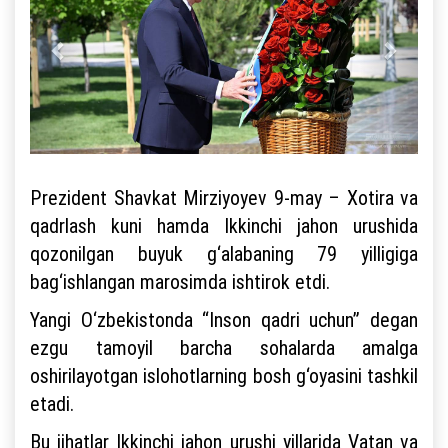
Prezident Shavkat Mirziyoyev 9-may – Xotira va
qadrlash kuni hamda Ikkinchi jahon urushida
qozonilgan buyuk g‘alabaning 79 yilligiga
bag‘ishlangan marosimda ishtirok etdi.
Yangi O‘zbekistonda “Inson qadri uchun” degan
ezgu tamoyil barcha sohalarda amalga
oshirilayotgan islohotlarning bosh g‘oyasini tashkil
etadi.
Bu jihatlar Ikkinchi jahon urushi yillarida Vatan va