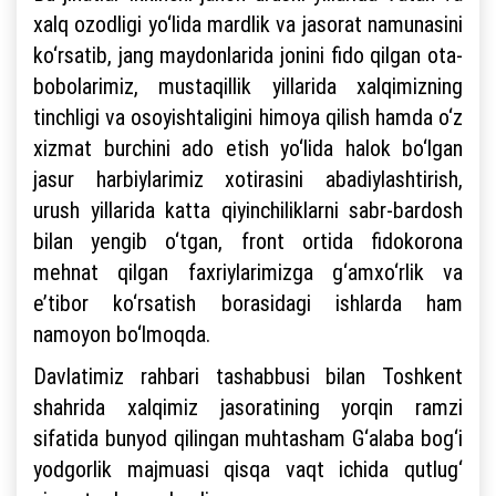
xalq ozodligi yo‘lida mardlik va jasorat namunasini
ko‘rsatib, jang maydonlarida jonini fido qilgan ota-
bobolarimiz, mustaqillik yillarida xalqimizning
tinchligi va osoyishtaligini himoya qilish hamda o‘z
xizmat burchini ado etish yo‘lida halok bo‘lgan
jasur harbiylarimiz xotirasini abadiylashtirish,
urush yillarida katta qiyinchiliklarni sabr-bardosh
bilan yengib o‘tgan, front ortida fidokorona
mehnat qilgan faxriylarimizga g‘amxo‘rlik va
e’tibor ko‘rsatish borasidagi ishlarda ham
namoyon bo‘lmoqda.
Davlatimiz rahbari tashabbusi bilan Toshkent
shahrida xalqimiz jasoratining yorqin ramzi
sifatida bunyod qilingan muhtasham G‘alaba bog‘i
yodgorlik majmuasi qisqa vaqt ichida qutlug‘