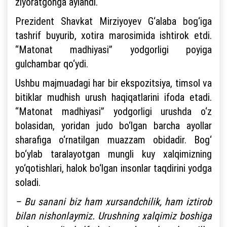
ziyoratgohga aylandi.
Prezident Shavkat Mirziyoyev G‘alaba bog‘iga
tashrif buyurib, xotira marosimida ishtirok etdi.
“Matonat madhiyasi” yodgorligi poyiga
gulchambar qo‘ydi.
Ushbu majmuadagi har bir ekspozitsiya, timsol va
bitiklar mudhish urush haqiqatlarini ifoda etadi.
“Matonat madhiyasi” yodgorligi urushda o‘z
bolasidan, yoridan judo bo‘lgan barcha ayollar
sharafiga o‘rnatilgan muazzam obidadir. Bog‘
bo‘ylab taralayotgan mungli kuy xalqimizning
yo‘qotishlari, halok bo‘lgan insonlar taqdirini yodga
soladi.
– Bu sanani biz ham xursandchilik, ham iztirob
bilan nishonlaymiz. Urushning xalqimiz boshiga