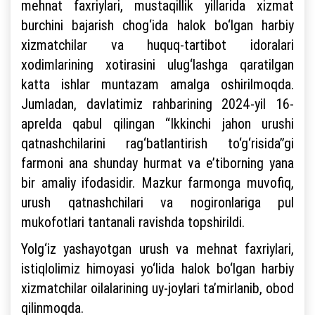
mehnat faxriylari, mustaqillik yillarida xizmat
burchini bajarish chog‘ida halok bo‘lgan harbiy
xizmatchilar va huquq-tartibot idoralari
xodimlarining xotirasini ulug‘lashga qaratilgan
katta ishlar muntazam amalga oshirilmoqda.
Jumladan, davlatimiz rahbarining 2024-yil 16-
aprelda qabul qilingan “Ikkinchi jahon urushi
qatnashchilarini rag‘batlantirish to‘g‘risida”gi
farmoni ana shunday hurmat va e’tiborning yana
bir amaliy ifodasidir. Mazkur farmonga muvofiq,
urush qatnashchilari va nogironlariga pul
mukofotlari tantanali ravishda topshirildi.
Yolg‘iz yashayotgan urush va mehnat faxriylari,
istiqlolimiz himoyasi yo‘lida halok bo‘lgan harbiy
xizmatchilar oilalarining uy-joylari ta’mirlanib, obod
qilinmoqda.