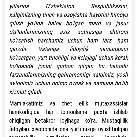
yillarida O‘zbekiston Respublikasini,
xalqimizning tinch va osoyishta hayotini himoya
qilish yo‘lida halok bo‘lgan mard va jasur
o‘g‘lonlarimizning aziz xotirasiga ehtirom
ko‘rsatish barchamiz uchun ham farz, ham
qarzdir. Vatanga fidoyilik namunasini
ko‘rsatgan, yurt tinchligi va kelajagi uchun kerak
bo‘lganda jonini qurbon qilgan bu bahodir
farzandlarimizning qahramonligi xalqimiz, yosh
avlodimiz uchun doimo o‘rnak va namuna bo‘lib
xizmat qiladi.
Mamlakatimiz va chet ellik mutaxassislar
hamkorligida har tomonlama puxta ishlab
chiqilgan betakror loyihaga ko‘ra, Mustaqillik
fidoyilari xiyobonida ona yurtimizga uyushtirilgan