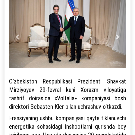
O‘zbekiston Respublikasi Prezidenti Shavkat
Mirziyoyev 29-fevral kuni Xorazm viloyatiga
tashrif doirasida «Voltalia» kompaniyasi bosh
direktori Sebasten Kler bilan uchrashuv o‘tkazdi.
Fransiyaning ushbu kompaniyasi qayta tiklanuvchi
energetika sohasidagi inshootlarni qurishda boy
tajribaga ega. Hozirda dunyoning 20 mamlakatida