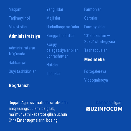
Maqom
Yangiliklar
Farmonlar
Tarjimayi hol
Majlislar
Qarorlar
Mukofotlar
Hududlarga safarlar
Farmoyishlar
Administratsiya
Xorijga tashriflar
“Oʻzbekiston —
2030” strategiyasi
Xorijiy
Administratsiya
delegatsiyalar bilan
Tashabbuslar
to‘g‘risida
uchrashuvlar
Mediateka
Rahbariyat
Nutqlar
Quyi tashkilotlar
Fotogalereya
Tabriklar
Videogalereya
Bog'lanish
Diqqat! Agar siz matnda xatoliklarni
Ishlab chiqilgan:
aniqlasangiz, ularni belgilab,
ma`muriyatni xabardor qilish uchun
Ctrl+Enter tugmalarini bosing