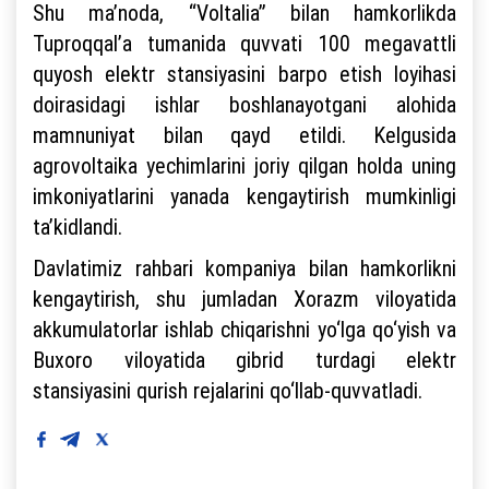
Shu ma’noda, “Voltalia” bilan hamkorlikda
Tuproqqal’a tumanida quvvati 100 megavattli
quyosh elektr stansiyasini barpo etish loyihasi
doirasidagi ishlar boshlanayotgani alohida
mamnuniyat bilan qayd etildi. Kelgusida
agrovoltaika yechimlarini joriy qilgan holda uning
imkoniyatlarini yanada kengaytirish mumkinligi
ta’kidlandi.
Davlatimiz rahbari kompaniya bilan hamkorlikni
kengaytirish, shu jumladan Xorazm viloyatida
akkumulatorlar ishlab chiqarishni yo‘lga qo‘yish va
Buxoro viloyatida gibrid turdagi elektr
stansiyasini qurish rejalarini qo‘llab-quvvatladi.