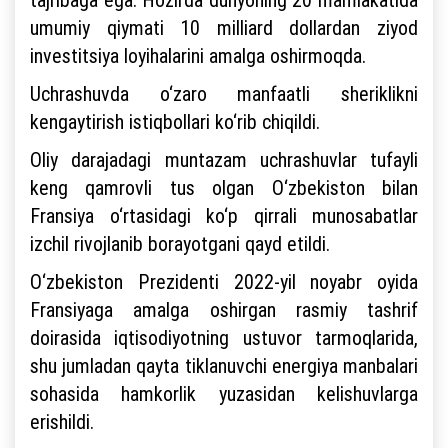
umumiy qiymati 10 milliard dollardan ziyod
investitsiya loyihalarini amalga oshirmoqda.
Uchrashuvda o‘zaro manfaatli sheriklikni
kengaytirish istiqbollari ko‘rib chiqildi.
Oliy darajadagi muntazam uchrashuvlar tufayli
keng qamrovli tus olgan O‘zbekiston bilan
Fransiya o‘rtasidagi ko‘p qirrali munosabatlar
izchil rivojlanib borayotgani qayd etildi.
O‘zbekiston Prezidenti 2022-yil noyabr oyida
Fransiyaga amalga oshirgan rasmiy tashrif
doirasida iqtisodiyotning ustuvor tarmoqlarida,
shu jumladan qayta tiklanuvchi energiya manbalari
sohasida hamkorlik yuzasidan kelishuvlarga
erishildi.