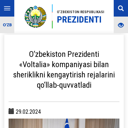
Toggle
O‘ZBEKISTON RESPUBLIKASI
navigation
PREZIDENTI
O‘ZB
O‘zbekiston Prezidenti
«Voltalia» kompaniyasi bilan
sheriklikni kengaytirish rejalarini
qo‘llab-quvvatladi
29.02.2024