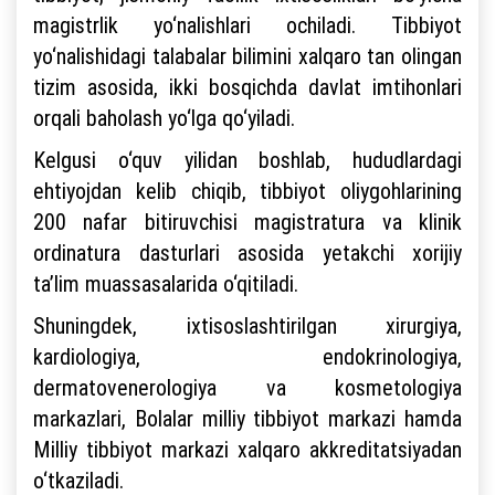
magistrlik yo‘nalishlari ochiladi. Tibbiyot
yo‘nalishidagi talabalar bilimini xalqaro tan olingan
tizim asosida, ikki bosqichda davlat imtihonlari
orqali baholash yo‘lga qo‘yiladi.
Kelgusi o‘quv yilidan boshlab, hududlardagi
ehtiyojdan kelib chiqib, tibbiyot oliygohlarining
200 nafar bitiruvchisi magistratura va klinik
ordinatura dasturlari asosida yetakchi xorijiy
ta’lim muassasalarida o‘qitiladi.
Shuningdek, ixtisoslashtirilgan xirurgiya,
kardiologiya, endokrinologiya,
dermatovenerologiya va kosmetologiya
markazlari, Bolalar milliy tibbiyot markazi hamda
Milliy tibbiyot markazi xalqaro akkreditatsiyadan
o‘tkaziladi.