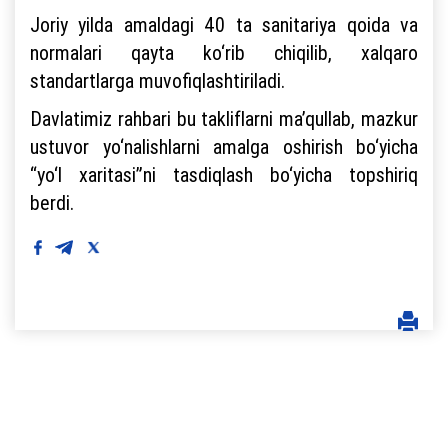
Joriy yilda amaldagi 40 ta sanitariya qoida va
normalari qayta ko‘rib chiqilib, xalqaro
standartlarga muvofiqlashtiriladi.
Davlatimiz rahbari bu takliflarni ma’qullab, mazkur
ustuvor yo‘nalishlarni amalga oshirish bo‘yicha
“yo‘l xaritasi”ni tasdiqlash bo‘yicha topshiriq
berdi.