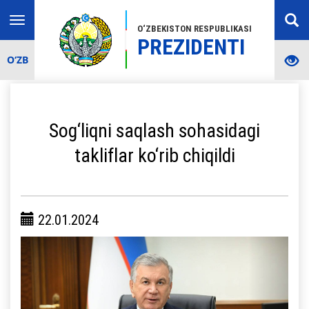
Toggle
O‘ZBEKISTON RESPUBLIKASI
navigation
PREZIDENTI
O‘ZB
Sog‘liqni saqlash sohasidagi
takliflar ko‘rib chiqildi
22.01.2024