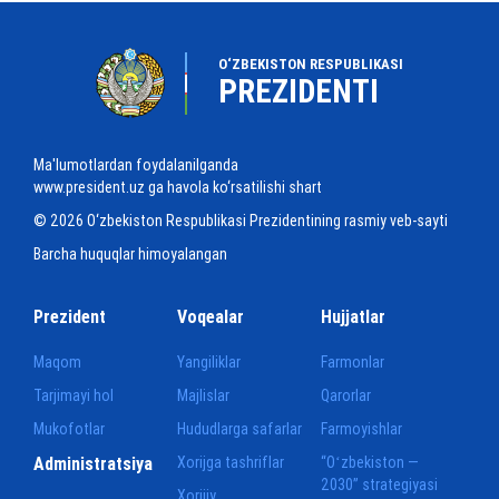
O‘ZBEKISTON RESPUBLIKASI
PREZIDENTI
Ma'lumotlardan foydalanilganda
www.president.uz ga havola ko‘rsatilishi shart
© 2026 O‘zbekiston Respublikasi Prezidentining rasmiy veb-sayti
Barcha huquqlar himoyalangan
Prezident
Voqealar
Hujjatlar
Maqom
Yangiliklar
Farmonlar
Tarjimayi hol
Majlislar
Qarorlar
Mukofotlar
Hududlarga safarlar
Farmoyishlar
Administratsiya
Xorijga tashriflar
“Oʻzbekiston —
2030” strategiyasi
Xorijiy