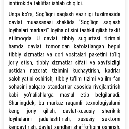
ishtirokida takliflar ishlab chiqildi.
Unga ko‘ra, Sog‘liqni saqlash vazirligi tuzilmasida
davlat muassasasi shaklida “Sog‘liqni saqlash
loyihalari markazi” loyiha ofisini tashkil qilish taklif
etilmoqda. U davlat tibbiy sug‘urtasi tizimini
hamda davlat tomonidan kafolatlangan bepul
tibbiy xizmatlar va dori vositalari paketini to‘liq
joriy etish, tibbiy xizmatlar sifati va xavfsizligi
ustidan nazorat tizimini kuchaytirish, kadrlar
salohiyatini oshirish, tibbiy ta’lim tizimi va ilm-fan
sohasini xalqaro standartlar asosida rivojlantirish
kabi yo‘nalishlarga mas’ul etib belgilanadi.
Shuningdek, bu markaz raqamli texnologiyalarni
keng joriy qilish, davlat-xususiy sheriklik
loyihalarini jadallashtirish, xususiy sektorni
kengaytirish, davlat xaridlari shaffofligini oshirish,