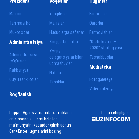
Prezident
Voqealar
Hujjatlar
Maqom
Yangiliklar
Farmonlar
Tarjimayi hol
Majlislar
Qarorlar
Mukofotlar
Hududlarga safarlar
Farmoyishlar
Administratsiya
Xorijga tashriflar
“Oʻzbekiston —
2030” strategiyasi
Xorijiy
Administratsiya
delegatsiyalar bilan
Tashabbuslar
to‘g‘risida
uchrashuvlar
Mediateka
Rahbariyat
Nutqlar
Quyi tashkilotlar
Fotogalereya
Tabriklar
Videogalereya
Bog'lanish
Diqqat! Agar siz matnda xatoliklarni
Ishlab chiqilgan:
aniqlasangiz, ularni belgilab,
ma`muriyatni xabardor qilish uchun
Ctrl+Enter tugmalarini bosing