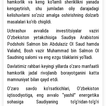
hamkorlik va keng ko‘lamli sheriklikni yanada
kengaytirish, shu jumladan oliy darajadagi
kelishuvlarni so‘zsiz amalga oshirishning dolzarb
masalalari ko‘rib chiqildi.
Uchrashuv avvalida investitsiyalar vaziri
O‘zbekiston yetakchisiga Saudiya Arabistoni
Podshohi Salmon bin Abdulaziz Ol Saud hamda
Valiahd, Bosh vazir Muhammad bin Salmon Ol
Saudning salomi va eng ezgu tilaklarini yo‘lladi.
Davlatimiz rahbari keyingi yillarda o‘zaro manfaatli
hamkorlik jadal rivojlanib borayotganini katta
mamnuniyat bilan qayd etdi.
O‘zaro savdo ko‘rsatkichlari, O‘zbekiston
iqtisodiyotiga, eng avvalo “yashil” energetika
sohasiga Saudiyaning to‘g‘ridan-to‘g‘ri