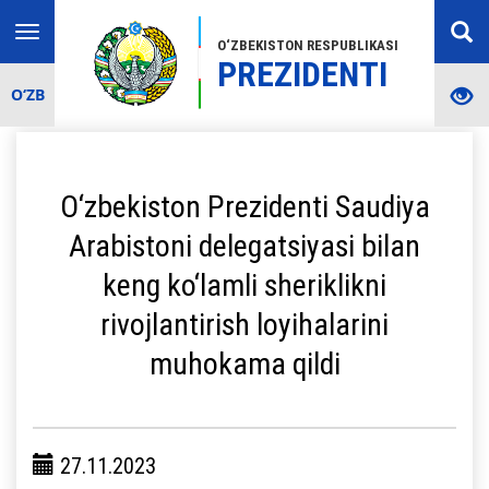
Toggle
O‘ZBEKISTON RESPUBLIKASI
navigation
PREZIDENTI
O‘ZB
O‘zbekiston Prezidenti Saudiya
Arabistoni delegatsiyasi bilan
keng ko‘lamli sheriklikni
rivojlantirish loyihalarini
muhokama qildi
27.11.2023