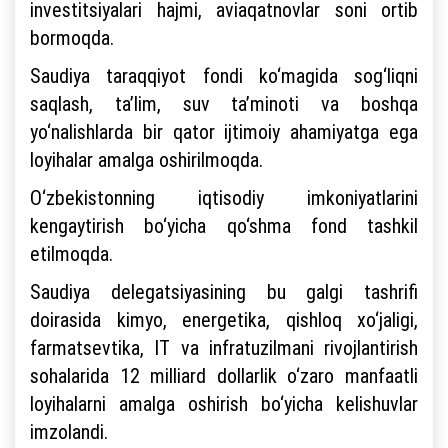
investitsiyalari hajmi, aviaqatnovlar soni ortib
bormoqda.
Saudiya taraqqiyot fondi ko‘magida sog‘liqni
saqlash, ta’lim, suv ta’minoti va boshqa
yo‘nalishlarda bir qator ijtimoiy ahamiyatga ega
loyihalar amalga oshirilmoqda.
O‘zbekistonning iqtisodiy imkoniyatlarini
kengaytirish bo‘yicha qo‘shma fond tashkil
etilmoqda.
Saudiya delegatsiyasining bu galgi tashrifi
doirasida kimyo, energetika, qishloq xo‘jaligi,
farmatsevtika, IT va infratuzilmani rivojlantirish
sohalarida 12 milliard dollarlik o‘zaro manfaatli
loyihalarni amalga oshirish bo‘yicha kelishuvlar
imzolandi.