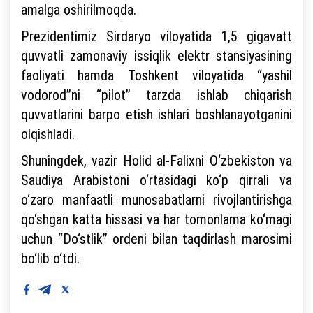
amalga oshirilmoqda.
Prezidentimiz Sirdaryo viloyatida 1,5 gigavatt
quvvatli zamonaviy issiqlik elektr stansiyasining
faoliyati hamda Toshkent viloyatida “yashil
vodorod”ni “pilot” tarzda ishlab chiqarish
quvvatlarini barpo etish ishlari boshlanayotganini
olqishladi.
Shuningdek, vazir Holid al-Falixni O‘zbekiston va
Saudiya Arabistoni o‘rtasidagi ko‘p qirrali va
o‘zaro manfaatli munosabatlarni rivojlantirishga
qo‘shgan katta hissasi va har tomonlama ko‘magi
uchun “Do‘stlik” ordeni bilan taqdirlash marosimi
bo‘lib o‘tdi.