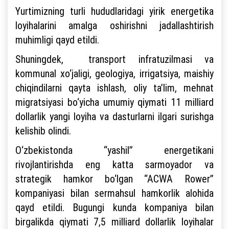
Yurtimizning turli hududlaridagi yirik energetika
loyihalarini amalga oshirishni jadallashtirish
muhimligi qayd etildi.
Shuningdek, transport infratuzilmasi va
kommunal xo‘jaligi, geologiya, irrigatsiya, maishiy
chiqindilarni qayta ishlash, oliy ta’lim, mehnat
migratsiyasi bo‘yicha umumiy qiymati 11 milliard
dollarlik yangi loyiha va dasturlarni ilgari surishga
kelishib olindi.
O‘zbekistonda “yashil” energetikani
rivojlantirishda eng katta sarmoyador va
strategik hamkor bo‘lgan “AСWA Rower”
kompaniyasi bilan sermahsul hamkorlik alohida
qayd etildi. Bugungi kunda kompaniya bilan
birgalikda qiymati 7,5 milliard dollarlik loyihalar