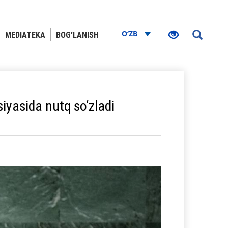
O‘ZB
MEDIATEKA
BOG'LANISH
yasida nutq so‘zladi