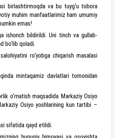
‘usi birlashtirmoqda va bu tuyg‘u tobora
hayotiy muhim manfaatlarimiz ham umumiy
am mumkin emas!
ishonch bildirildi. Uni tinch va gullab-
 bo‘lib qoladi.
salohiyatini ro‘yobga chiqarish masalasi
aqinda mintaqamiz davlatlari tomonidan
korlik o‘rnatish maqsadida Markaziy Osiyo
Markaziy Osiyo yoshlarining kun tartibi –
i sifatida qayd etildi.
imizning huquqiy himoyasi va osoyishta