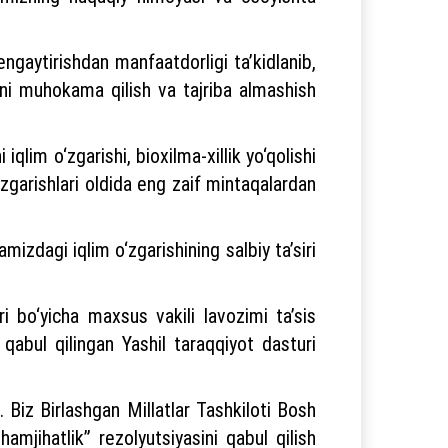
ngaytirishdan manfaatdorligi ta’kidlanib,
rini muhokama qilish va tajriba almashish
qlim o‘zgarishi, bioxilma-xillik yo‘qolishi
zgarishlari oldida eng zaif mintaqalardan
mizdagi iqlim o‘zgarishining salbiy ta’siri
i bo‘yicha maxsus vakili lavozimi ta’sis
 qabul qilingan Yashil taraqqiyot dasturi
Biz Birlashgan Millatlar Tashkiloti Bosh
amjihatlik” rezolyutsiyasini qabul qilish