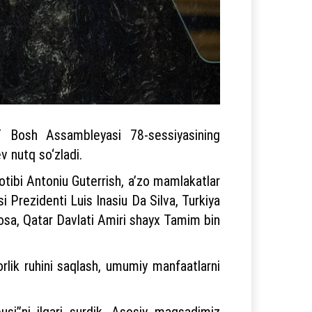
T Bosh Assambleyasi 78-sessiyasining
 nutq so‘zladi.
otibi Antoniu Guterrish, a’zo mamlakatlar
 Prezidenti Luis Inasiu Da Silva, Turkiya
fosa, Qatar Davlati Amiri shayx Tamim bin
rlik ruhini saqlash, umumiy manfaatlarni
usi”ni ilgari surdik. Asosiy maqsadimiz