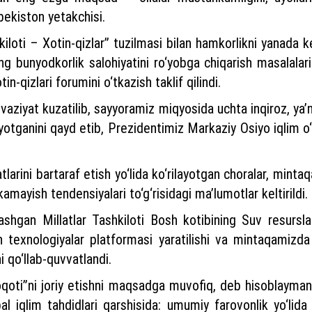
zbekiston yetakchisi.
iloti – Xotin-qizlar” tuzilmasi bilan hamkorlikni yanada ke
ing bunyodkorlik salohiyatini ro‘yobga chiqarish masalala
n-qizlari forumini o‘tkazish taklif qilindi.
iyat kuzatilib, sayyoramiz miqyosida uchta inqiroz, ya’ni i
ayotganini qayd etib, Prezidentimiz Markaziy Osiyo iqlim o‘
arini bartaraf etish yo‘lida ko‘rilayotgan choralar, mintaqa
kamayish tendensiyalari to‘g‘risidagi ma’lumotlar keltirildi.
ashgan Millatlar Tashkiloti Bosh kotibining Suv resurslar
n texnologiyalar platformasi yaratilishi va mintaqamizda
hi qo‘llab-quvvatlandi.
oti”ni joriy etishni maqsadga muvofiq, deb hisoblayman. 
iqlim tahdidlari qarshisida: umumiy farovonlik yo‘lida h