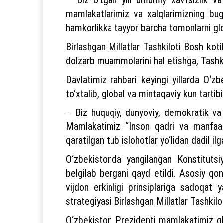
mamlakatlarimiz va xalqlarimizning bug
hamkorlikka tayyor barcha tomonlarni glo
Birlashgan Millatlar Tashkiloti Bosh kot
dolzarb muammolarini hal etishga, Tashkil
Davlatimiz rahbari keyingi yillarda O‘
to‘xtalib, global va mintaqaviy kun tarti
– Biz huquqiy, dunyoviy, demokratik va 
Mamlakatimiz “Inson qadri va manfaat
qaratilgan tub islohotlar yo‘lidan dadil 
O‘zbekistonda yangilangan Konstitutsiy
belgilab bergani qayd etildi. Asosiy qonu
vijdon erkinligi prinsiplariga sadoqat
strategiyasi Birlashgan Millatlar Tashkilo
O‘zbekiston Prezidenti mamlakatimiz glo