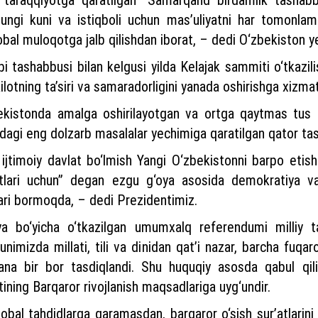
ungi kuni va istiqboli uchun mas’uliyatni har tomonla
bal muloqotga jalb qilishdan iborat, – dedi O‘zbekiston ye
ibi tashabbusi bilan kelgusi yilda Kelajak sammiti o‘tkazil
otning ta’siri va samaradorligini yanada oshirishga xizmat 
zbekistonda amalga oshirilayotgan va ortga qaytmas tus o
bidagi eng dolzarb masalalar yechimiga qaratilgan qator tash
ijtimoiy davlat bo‘lmish Yangi O‘zbekistonni barpo etis
lari uchun” degan ezgu g‘oya asosida demokratiya va
ilgari bormoqda, – dedi Prezidentimiz.
a bo‘yicha o‘tkazilgan umumxalq referendumi milliy tar
nimizda millati, tili va dinidan qat’i nazar, barcha fuqaro
 yana bir bor tasdiqlandi. Shu huquqiy asosda qabul q
tining Barqaror rivojlanish maqsadlariga uyg‘undir.
bal tahdidlarga qaramasdan, barqaror o‘sish sur’atlarini 