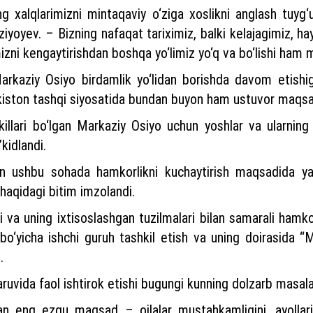
g xalqlarimizni mintaqaviy o‘ziga xoslikni anglash tuyg
iyoyev. – Bizning nafaqat tariximiz, balki kelajagimiz, 
izni kengaytirishdan boshqa yo‘limiz yo‘q va bo‘lishi h
arkaziy Osiyo birdamlik yo‘lidan borishda davom etishiga 
iston tashqi siyosatida bundan buyon ham ustuvor maqsad
killari bo‘lgan Markaziy Osiyo uchun yoshlar va ularning 
kidlandi.
an ushbu sohada hamkorlikni kuchaytirish maqsadida y
 haqidagi bitim imzolandi.
i va uning ixtisoslashgan tuzilmalari bilan samarali ham
h bo‘yicha ishchi guruh tashkil etish va uning doirasida “
.
ruvida faol ishtirok etishi bugungi kunning dolzarb masalas
gan eng ezgu maqsad – oilalar mustahkamligini, ayollar