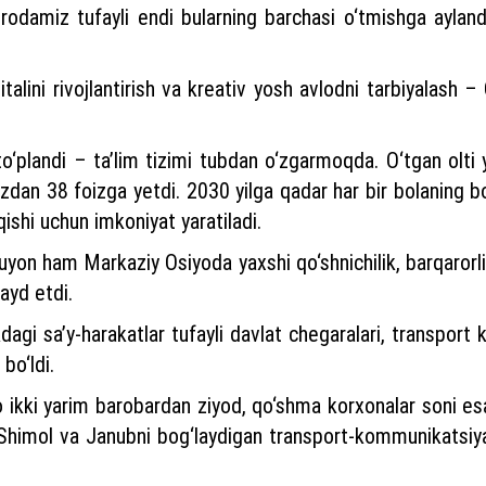
iy irodamiz tufayli endi bularning barchasi o‘tmishga aylan
talini rivojlantirish va kreativ yosh avlodni tarbiyalash 
 to‘plandi – ta’lim tizimi tubdan o‘zgarmoqda. O‘tgan ol
oizdan 38 foizga yetdi. 2030 yilga qadar har bir bolaning 
qishi uchun imkoniyat yaratiladi.
yon ham Markaziy Osiyoda yaxshi qo‘shnichilik, barqarorlik,
qayd etdi.
kdagi sa’y-harakatlar tufayli davlat chegaralari, transport 
bo‘ldi.
o ikki yarim barobardan ziyod, qo‘shma korxonalar soni e
 Shimol va Janubni bog‘laydigan transport-kommunikatsiya