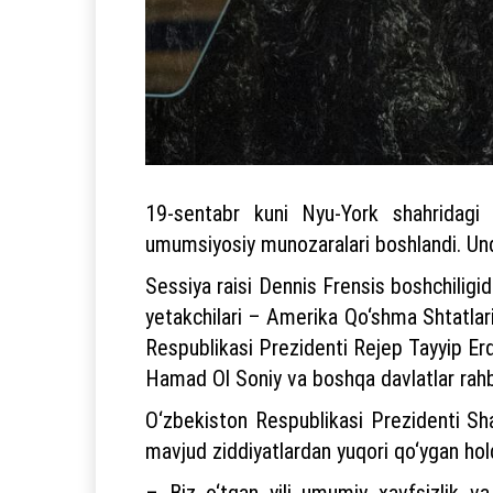
19-sentabr kuni Nyu-York shahridagi
umumsiyosiy munozaralari boshlandi. Und
Sessiya raisi Dennis Frensis boshchiligi
yetakchilari – Amerika Qo‘shma Shtatlari
Respublikasi Prezidenti Rejep Tayyip Erd
Hamad Ol Soniy va boshqa davlatlar rahb
O‘zbekiston Respublikasi Prezidenti Sha
mavjud ziddiyatlardan yuqori qo‘ygan hold
– Biz o‘tgan yili umumiy xavfsizlik va