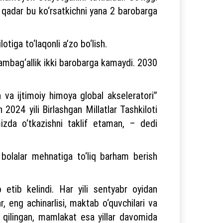
a qadar bu ko‘rsatkichni yana 2 barobarga
otiga to‘laqonli a’zo bo‘lish.
kambag‘allik ikki barobarga kamaydi. 2030
sh va ijtimoiy himoya global akseleratori”
2024 yili Birlashgan Millatlar Tashkiloti
mizda o‘tkazishni taklif etaman, – dedi
va bolalar mehnatiga to‘liq barham berish
 etib kelindi. Har yili sentyabr oyidan
r, eng achinarlisi, maktab o‘quvchilari va
n qilingan, mamlakat esa yillar davomida