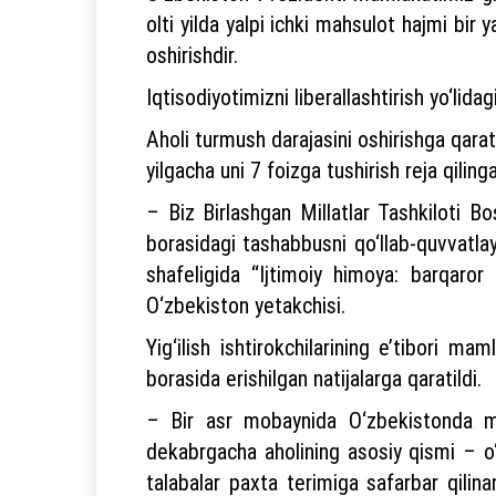
olti yilda yalpi ichki mahsulot hajmi bi
oshirishdir.
Iqtisodiyotimizni liberallashtirish yo‘lid
Aholi turmush darajasini oshirishga qara
yilgacha uni 7 foizga tushirish reja qiling
– Biz Birlashgan Millatlar Tashkiloti Bos
borasidagi tashabbusni qo‘llab-quvvatlay
shafeligida “Ijtimoiy himoya: barqaror
O‘zbekiston yetakchisi.
Yig‘ilish ishtirokchilarining e’tibori m
borasida erishilgan natijalarga qaratildi.
– Bir asr mobaynida O‘zbekistonda mill
dekabrgacha aholining asosiy qismi – o‘qi
talabalar paxta terimiga safarbar qilin