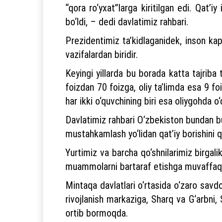
“qora ro‘yxat”larga kiritilgan edi. Qat’
bo‘ldi, – dedi davlatimiz rahbari.
Prezidentimiz ta’kidlaganidek, inson kapi
vazifalardan biridir.
Keyingi yillarda bu borada katta tajriba
foizdan 70 foizga, oliy ta’limda esa 9 f
har ikki o‘quvchining biri esa oliygohda o‘
Davlatimiz rahbari O‘zbekiston bundan bu
mustahkamlash yo‘lidan qat’iy borishini 
Yurtimiz va barcha qo‘shnilarimiz birgali
muammolarni bartaraf etishga muvaffaq 
Mintaqa davlatlari o‘rtasida o‘zaro savd
rivojlanish markaziga, Sharq va G‘arbni,
ortib bormoqda.