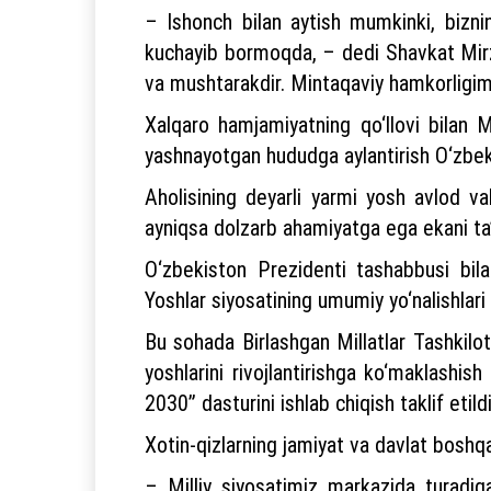
– Ishonch bilan aytish mumkinki, biznin
kuchayib bormoqda, – dedi Shavkat Mirz
va mushtarakdir. Mintaqaviy hamkorligim
Xalqaro hamjamiyatning qo‘llovi bilan M
yashnayotgan hududga aylantirish O‘zbek
Aholisining deyarli yarmi yosh avlod va
ayniqsa dolzarb ahamiyatga ega ekani ta’
O‘zbekiston Prezidenti tashabbusi bil
Yoshlar siyosatining umumiy yo‘nalishlari
Bu sohada Birlashgan Millatlar Tashkilot
yoshlarini rivojlantirishga ko‘maklashis
2030” dasturini ishlab chiqish taklif etildi
Xotin-qizlarning jamiyat va davlat boshqa
– Milliy siyosatimiz markazida turadi