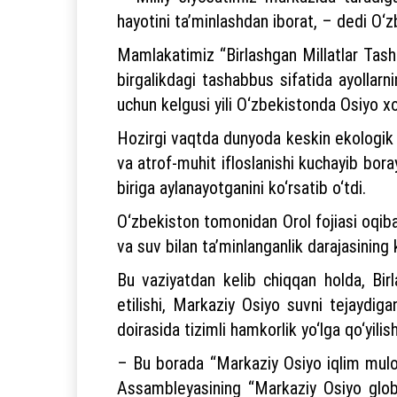
hayotini ta’minlashdan iborat, – dedi O‘
Mamlakatimiz “Birlashgan Millatlar Tashk
birgalikdagi tashabbus sifatida ayollarn
uchun kelgusi yili O‘zbekistonda Osiyo xoti
Hozirgi vaqtda dunyoda keskin ekologik vaz
va atrof-muhit ifloslanishi kuchayib bor
biriga aylanayotganini ko‘rsatib o‘tdi.
O‘zbekiston tomonidan Orol fojiasi oqibatl
va suv bilan ta’minlanganlik darajasining 
Bu vaziyatdan kelib chiqqan holda, Birl
etilishi, Markaziy Osiyo suvni tejaydiga
doirasida tizimli hamkorlik yo‘lga qo‘yilis
– Bu borada “Markaziy Osiyo iqlim muloq
Assambleyasining “Markaziy Osiyo global 