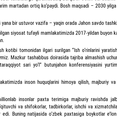
r yarim martadan ortiq ko‘paydi. Bosh maqsadi – 2030 yilg
agi yana bir ustuvor vazifa – yaqin orada Jahon savdo tashkil
tilgan siyosat tufayli mamlakatimizda 2017-yildan buyon 
an.
h kotibi tomonidan ilgari surilgan “Ish o‘rinlarini yarati
miz. Mazkur tashabbus doirasida tajriba almashish uchun 
 taraqqiyot sari yo‘l” butunjahon konferensiyasini yurti
amlakatimizda inson huquqlarini himoya qilish, majburiy 
ionlab insonlar paxta terimiga majburiy ravishda jalb
tuvchi va shifokorlar, tadbirkorlar, ishchi va xizmatchila
ar edi. Buning natijasida o‘zbek paxtasiga boykotlar e’lo