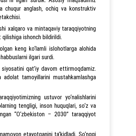
ma chuqur anglash, ochiq va konstruktiv
takchisi.
ishi xalqaro va mintaqaviy taraqqiyotning
qilishiga ishonch bildirildi.
lgan keng ko‘lamli islohotlarga alohida
abbuslarni ilgari surdi.
h siyosatini qat’iy davom ettirmoqdamiz.
 adolat tamoyillarini mustahkamlashga
aqqiyotimizning ustuvor yo‘nalishlarini
larning tengligi, inson huquqlari, so‘z va
ilingan “O‘zbekiston – 2030” taraqqiyot
namoyon etayotganini ta’kidladi. So‘nggi