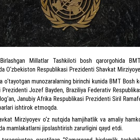
 Birlashgan Millatlar Tashkiloti bosh qarorgohida BM
a O‘zbekiston Respublikasi Prezidenti Shavkat Mirziyoyev
da o‘tayotgan munozaralarning birinchi kunida BMT Bosh k
 Prezidenti Jozef Bayden, Braziliya Federativ Respublikasi
og‘an, Janubiy Afrika Respublikasi Prezidenti Siril Rama
arlari ishtirok etmoqda.
vkat Mirziyoyev o‘z nutqida hamjihatlik va amaliy hamko
a mamlakatlarni jipslashtirish zarurligini qayd etdi.
 taraqqiyotga qaratilgan “Samarqand birdamlik tashabb