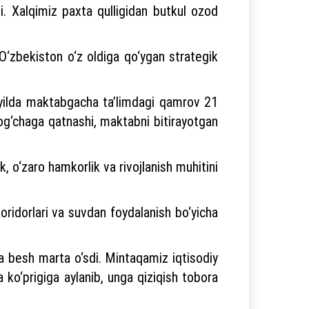
di. Xalqimiz paxta qulligidan butkul ozod
– O‘zbekiston o‘z oldiga qo‘ygan strategik
ti yilda maktabgacha ta’limdagi qamrov 21
bog‘chaga qatnashi, maktabni bitirayotgan
 o‘zaro hamkorlik va rivojlanish muhitini
koridorlari va suvdan foydalanish bo‘yicha
sa besh marta o‘sdi. Mintaqamiz iqtisodiy
 ko‘prigiga aylanib, unga qiziqish tobora